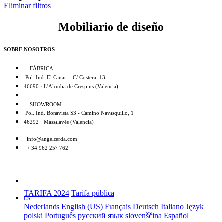
Eliminar filtros
Mobiliario de diseño
SOBRE NOSOTROS
FÁBRICA
Pol. Ind. El Canari - C/ Costera, 13
46690 · L'Alcudia de Crespins (Valencia)
SHOWROOM
Pol. Ind. Bonavista S3 - Camino Navasquillo, 1
46292 · Massalavés (Valencia)
info@angelcerda.com
+ 34 962 257 762
TARIFA 2024
Tarifa pública
ES
Nederlands
English (US)
Français
Deutsch
Italiano
Język
polski
Português
русский язык
slovenščina
Español