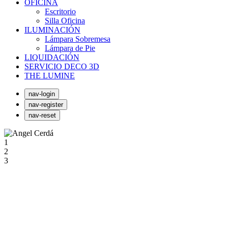
OFICINA
Escritorio
Silla Oficina
ILUMINACIÓN
Lámpara Sobremesa
Lámpara de Pie
LIQUIDACIÓN
SERVICIO DECO 3D
THE LUMINE
nav-login
nav-register
nav-reset
1
2
3