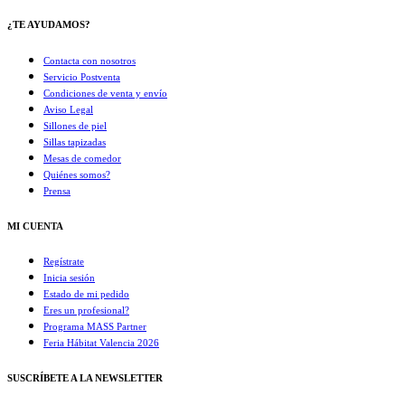
¿TE AYUDAMOS?
Contacta con nosotros
Servicio Postventa
Condiciones de venta y envío
Aviso Legal
Sillones de piel
Sillas tapizadas
Mesas de comedor
Quiénes somos?
Prensa
MI CUENTA
Regístrate
Inicia sesión
Estado de mi pedido
Eres un profesional?
Programa MASS Partner
Feria Hábitat Valencia 2026​
SUSCRÍBETE A LA NEWSLETTER