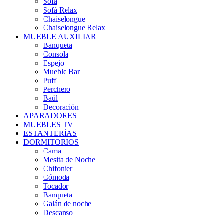
Sofá
Sofá Relax
Chaiselongue
Chaiselongue Relax
MUEBLE AUXILIAR
Banqueta
Consola
Espejo
Mueble Bar
Puff
Perchero
Baúl
Decoración
APARADORES
MUEBLES TV
ESTANTERÍAS
DORMITORIOS
Cama
Mesita de Noche
Chifonier
Cómoda
Tocador
Banqueta
Galán de noche
Descanso