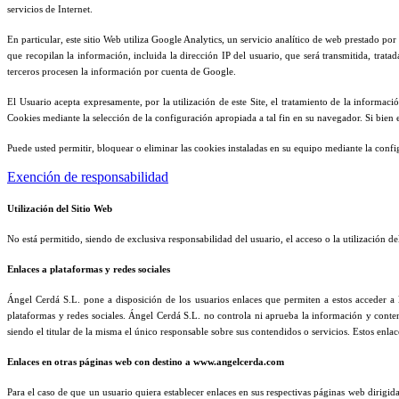
servicios de Internet.
En particular, este sitio Web utiliza Google Analytics, un servicio analítico de web prestado p
que recopilan la información, incluida la dirección IP del usuario, que será transmitida, tr
terceros procesen la información por cuenta de Google.
El Usuario acepta expresamente, por la utilización de este Site, el tratamiento de la informa
Cookies mediante la selección de la configuración apropiada a tal fin en su navegador. Si bien
Puede usted permitir, bloquear o eliminar las cookies instaladas en su equipo mediante la conf
Exención de responsabilidad
Utilización del Sitio Web
No está permitido, siendo de exclusiva responsabilidad del usuario, el acceso o la utilización d
Enlaces a plataformas y redes sociales
Ángel Cerdá S.L. pone a disposición de los usuarios enlaces que permiten a estos acceder a los
plataformas y redes sociales. Ángel Cerdá S.L. no controla ni aprueba la información y conten
siendo el titular de la misma el único responsable sobre sus contendidos o servicios. Estos enla
Enlaces en otras páginas web con destino a www.angelcerda.com
Para el caso de que un usuario quiera establecer enlaces en sus respectivas páginas web dirigid