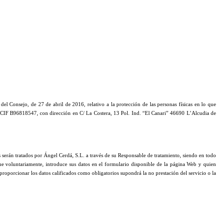
Consejo, de 27 de abril de 2016, relativo a la protección de las personas físicas en lo que
on CIF B96818547, con dirección en C/ La Costera, 13 Pol. Ind. “El Canari” 46690 L’Alcudia de
os serán tratados por Ángel Cerdá, S.L. a través de su Responsable de tratamiento, siendo en todo
que voluntariamente, introduce sus datos en el formulario disponible de la página Web y quien
 proporcionar los datos calificados como obligatorios supondrá la no prestación del servicio o la