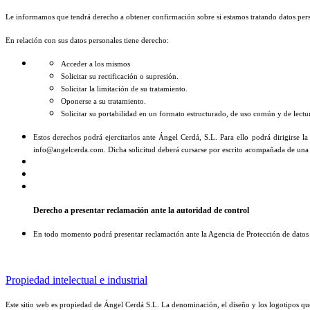
Le informamos que tendrá derecho a obtener confirmación sobre si estamos tratando datos pers
En relación con sus datos personales tiene derecho:
Acceder a los mismos
Solicitar su rectificación o supresión.
Solicitar la limitación de su tratamiento.
Oponerse a su tratamiento.
Solicitar su portabilidad en un formato estructurado, de uso común y de lectu
Estos derechos podrá ejercitarlos ante Ángel Cerdá, S.L. Para ello podrá dirigirse 
info@angelcerda.com. Dicha solicitud deberá cursarse por escrito acompañada de una co
Derecho a presentar reclamación ante la autoridad de control
En todo momento podrá presentar reclamación ante la Agencia de Protección de datos
Propiedad intelectual e industrial
Este sitio web es propiedad de Ángel Cerdá S.L. La denominación, el diseño y los logotipos q