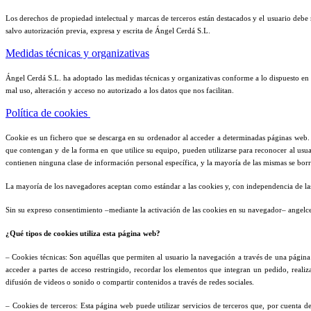
Los derechos de propiedad intelectual y marcas de terceros están destacados y el usuario debe 
salvo autorización previa, expresa y escrita de Ángel Cerdá S.L.
Medidas técnicas y organizativas
Ángel Cerdá S.L. ha adoptado las medidas técnicas y organizativas conforme a lo dispuesto en la
mal uso, alteración y acceso no autorizado a los datos que nos facilitan.
Política de cookies
Cookie es un fichero que se descarga en su ordenador al acceder a determinadas páginas web.
que contengan y de la forma en que utilice su equipo, pueden utilizarse para reconocer al u
contienen ninguna clase de información personal específica, y la mayoría de las mismas se borr
La mayoría de los navegadores aceptan como estándar a las cookies y, con independencia de la
Sin su expreso consentimiento –mediante la activación de las cookies en su navegador– angel
¿Qué tipos de cookies utiliza esta página web?
– Cookies técnicas: Son aquéllas que permiten al usuario la navegación a través de una página w
acceder a partes de acceso restringido, recordar los elementos que integran un pedido, realiz
difusión de videos o sonido o compartir contenidos a través de redes sociales.
– Cookies de terceros: Esta página web puede utilizar servicios de terceros que, por cuenta de