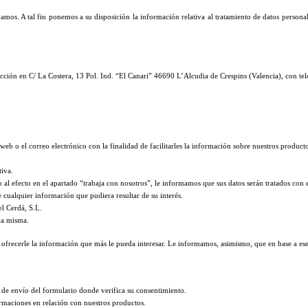
mos. A tal fin ponemos a su disposición la información relativa al tratamiento de datos person
rección en C/ La Costera, 13 Pol. Ind. “El Canari” 46690 L’Alcudia de Crespins (Valencia), con
 web o el correo electrónico con la finalidad de facilitarles la información sobre nuestros producto
tiva.
ado al efecto en el apartado “trabaja con nosotros”, le informamos que sus datos serán tratados con 
cualquier información que pudiera resultar de su interés.
l Cerdá, S.L.
 la misma.
a ofrecerle la información que más le pueda interesar. Le informamos, asimismo, que en base a ese
k de envío del formulario donde verifica su consentimiento.
ormaciones en relación con nuestros productos.