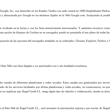
or Google, Inc. con domicilio en los Estados Unidos con sede central en 1600 Amphitheatre Parkway
atada y almacenada por Google en los términos fijados en la Web Google.com. Incluyendo la posib
ción recabada en la forma y con los fines anteriormente mencionados. Y asimismo reconoce conoc
 esta opción de bloqueo de Cookies en su navegador puede no permitirle el uso pleno de todas las
iguración de las opciones del navegador instalado en su ordenador: Chrome, Explorer, Firefox o S
el Sitio Web con fines ilegales o no autorizados con o sin finalidad económica.
 canales de diferentes plataformas y redes sociales. Estos canales son gestionados por terceros
ido de los servicios facilitados por dichas plataformas y redes sociales, en consecuencia, no p
ces no implican que Ángel Cerdá S.L. tenga algún tipo de relación o colaboración, siendo su única 
as al Sitio Web de Ángel Cerdá S.L., será necesario la autorización expresa y por escrito de Ángel