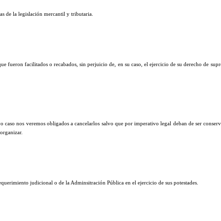
s de la legislación mercantil y tributaria.
e fueron facilitados o recabados, sin perjuicio de, en su caso, el ejercicio de su derecho de sup
yo caso nos veremos obligados a cancelarlos salvo que por imperativo legal deban de ser conser
 organizar.
equerimiento judicional o de la Adminsitración Pública en el ejercicio de sus potestades.