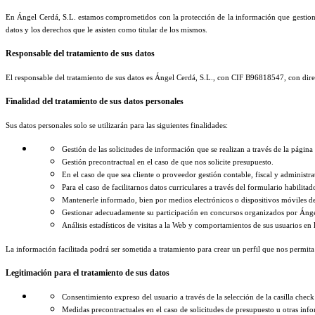
En Ángel Cerdá, S.L. estamos comprometidos con la protección de la información que gestiona
datos y los derechos que le asisten como titular de los mismos.
Responsable del tratamiento de sus datos
El responsable del tratamiento de sus datos es Ángel Cerdá, S.L., con CIF B96818547, con di
Finalidad del tratamiento de sus datos personales
Sus datos personales solo se utilizarán para las siguientes finalidades:
Gestión de las solicitudes de información que se realizan a través de la página
Gestión precontractual en el caso de que nos solicite presupuesto.
En el caso de que sea cliente o proveedor gestión contable, fiscal y administra
Para el caso de facilitarnos datos curriculares a través del formulario habilit
Mantenerle informado, bien por medios electrónicos o dispositivos móviles de 
Gestionar adecuadamente su participación en concursos organizados por Ánge
Análisis estadísticos de visitas a la Web y comportamientos de sus usuarios en
La información facilitada podrá ser sometida a tratamiento para crear un perfil que nos permit
Legitimación para el tratamiento de sus datos
Consentimiento expreso del usuario a través de la selección de la casilla chec
Medidas precontractuales en el caso de solicitudes de presupuesto u otras inf