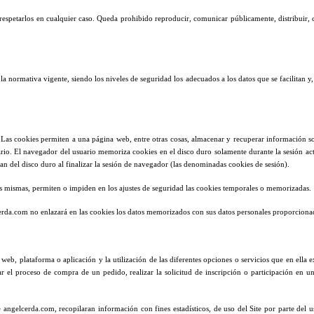
respetarlos en cualquier caso. Queda prohibido reproducir, comunicar públicamente, distribuir, c
 normativa vigente, siendo los niveles de seguridad los adecuados a los datos que se facilitan y
 Las cookies permiten a una página web, entre otras cosas, almacenar y recuperar información s
suario. El navegador del usuario memoriza cookies en el disco duro solamente durante la sesión
an del disco duro al finalizar la sesión de navegador (las denominadas cookies de sesión).
s mismas, permiten o impiden en los ajustes de seguridad las cookies temporales o memorizadas.
cerda.com no enlazará en las cookies los datos memorizados con sus datos personales proporcion
eb, plataforma o aplicación y la utilización de las diferentes opciones o servicios que en ella ex
ar el proceso de compra de un pedido, realizar la solicitud de inscripción o participación en 
 angelcerda.com, recopilaran información con fines estadísticos, de uso del Site por parte del us