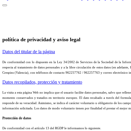
política de privacidad y aviso legal
Datos del titular de la página
De conformidad con lo dispuesto en la Ley 34/2002 de Servicios de la Sociedad de la Inform
respecta al tratamiento de datos personales y a la libre circulación de estos datos (en adel
Crespins (Valencia), con teléfonos de contacto 962257762 / 962257763 y correo electrónico 
Datos recopilados, protección y tratamiento
La visita a esta página Web no implica que el usuario facilite datos personales, salvo que relle
momento conservados y tratados en territorio europeo. El dato recabado a través del formular
responde de su veracidad. Asimismo, se indica el carácter voluntario u obligatorio de los campos
información solicitada. Los datos de modo voluntario tienen por finalidad el prestar el mejor m
Protección de datos
De conformidad con el artículo 13 del RGDP le informamos lo siguiente.