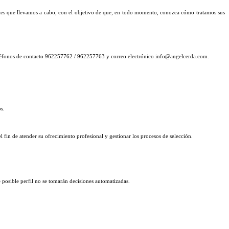
ales que llevamos a cabo, con el objetivo de que, en todo momento, conozca cómo tratamos sus
 teléfonos de contacto 962257762 / 962257763 y correo electrónico info@angelcerda.com.
s.
el fin de atender su ofrecimiento profesional y gestionar los procesos de selección.
 posible perfil no se tomarán decisiones automatizadas.