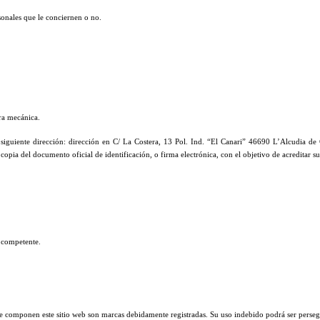
onales que le conciernen o no.
ra mecánica.
la siguiente dirección: dirección en C/ La Costera, 13 Pol. Ind. “El Canari” 46690 L’Alcudia 
pia del documento oficial de identificación, o firma electrónica, con el objetivo de acreditar s
 competente.
ue componen este sitio web son marcas debidamente registradas. Su uso indebido podrá ser perseg