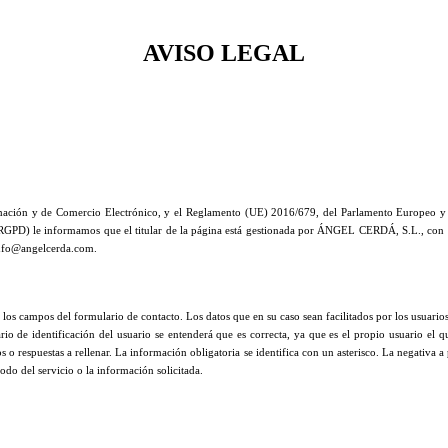
AVISO LEGAL
ación y de Comercio Electrónico, y el Reglamento (UE) 2016/679, del Parlamento Europeo y del 
ante, RGPD) le informamos que el titular de la página está gestionada por ÁNGEL CERDÁ, S.L., c
info@angelcerda.com.
ne los campos del formulario de contacto. Los datos que en su caso sean facilitados por los usuari
io de identificación del usuario se entenderá que es correcta, ya que es el propio usuario el 
 o respuestas a rellenar. La información obligatoria se identifica con un asterisco. La negativa a
odo del servicio o la información solicitada.