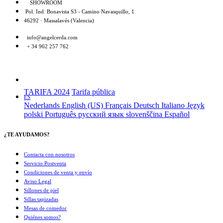
SHOWROOM
Pol. Ind. Bonavista S3 - Camino Navasquillo, 1
46292 · Massalavés (Valencia)
info@angelcerda.com
+ 34 962 257 762
TARIFA 2024
Tarifa pública
ES
Nederlands
English (US)
Français
Deutsch
Italiano
Język
polski
Português
русский язык
slovenščina
Español
¿TE AYUDAMOS?
Contacta con nosotros
Servicio Postventa
Condiciones de venta y envío
Aviso Legal
Sillones de piel
Sillas tapizadas
Mesas de comedor
Quiénes somos?