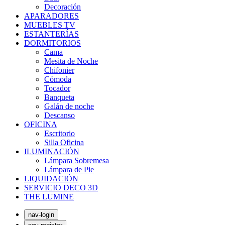
Decoración
APARADORES
MUEBLES TV
ESTANTERÍAS
DORMITORIOS
Cama
Mesita de Noche
Chifonier
Cómoda
Tocador
Banqueta
Galán de noche
Descanso
OFICINA
Escritorio
Silla Oficina
ILUMINACIÓN
Lámpara Sobremesa
Lámpara de Pie
LIQUIDACIÓN
SERVICIO DECO 3D
THE LUMINE
nav-login