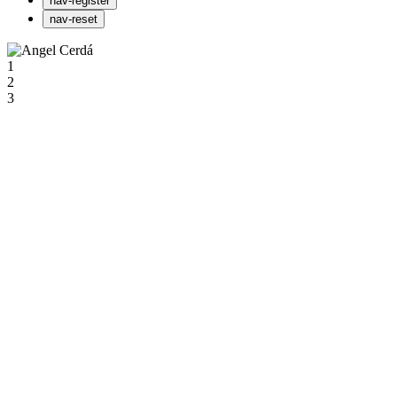
nav-register
nav-reset
1
2
3