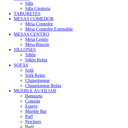
Silla
Silla Giratoria
TABURETES
MESAS COMEDOR
Mesa Comedor
Mesa Comedor Extensible
MESAS CENTRO
Mesa Centro
Mesa Rincón
SILLONES
Sillón
Sillón Relax
SOFÁS
Sofá
Sofá Relax
Chaiselongue
Chaiselongue Relax
MUEBLE AUXILIAR
Banqueta
Consola
Espejo
Mueble Bar
Puff
Perchero
Baúl