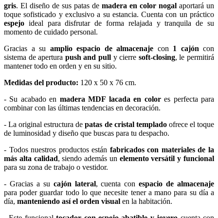
gris
. El diseño de sus patas de
madera en color nogal
aportará un
toque sofisticado y exclusivo a su estancia. Cuenta con un práctico
espejo
ideal para disfrutar de forma relajada y tranquila de su
momento de cuidado personal.
Gracias a su
amplio espacio de almacenaje
con
1 cajón
con
sistema de apertura
push and pull
y cierre
soft-closing
, le permitirá
mantener todo en orden y en su sitio.
Medidas del producto:
120 x 50 x 76 cm.
- Su acabado en
madera MDF lacada en color
es perfecta para
combinar con las últimas tendencias en decoración.
- La original estructura de
patas de cristal templado
ofrece el toque
de luminosidad y diseño que buscas para tu despacho.
- Todos nuestros productos están
fabricados con materiales de la
más alta calidad
, siendo además un
elemento versátil y funcional
para su zona de trabajo o vestidor.
- Gracias a su
cajón lateral
, cuenta con
espacio de almacenaje
para poder guardar todo lo que necesite tener a mano para su día a
día,
manteniendo así el orden visual
en la habitación.
- Este funcional
tocador con espejo abatible y joyero
cuenta con