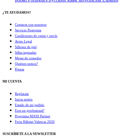
¿TE AYUDAMOS?
Contacta con nosotros
Servicio Postventa
Condiciones de venta y envío
Aviso Legal
Sillones de piel
Sillas tapizadas
Mesas de comedor
Quiénes somos?
Prensa
MI CUENTA
Regístrate
Inicia sesión
Estado de mi pedido
Eres un profesional?
Programa MASS Partner
Feria Hábitat Valencia 2026​
SUSCRÍBETE A LA NEWSLETTER