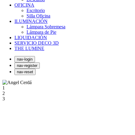
OFICINA
Escritorio
Silla Oficina
ILUMINACIÓN
Lámpara Sobremesa
Lámpara de Pie
LIQUIDACIÓN
SERVICIO DECO 3D
THE LUMINE
nav-login
nav-register
nav-reset
1
2
3