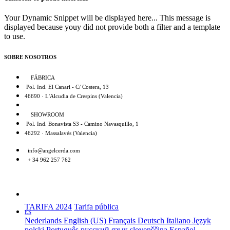
Your Dynamic Snippet will be displayed here... This message is
displayed because youy did not provide both a filter and a template
to use.
SOBRE NOSOTROS
FÁBRICA
Pol. Ind. El Canari - C/ Costera, 13
46690 · L'Alcudia de Crespins (Valencia)
SHOWROOM
Pol. Ind. Bonavista S3 - Camino Navasquillo, 1
46292 · Massalavés (Valencia)
info@angelcerda.com
+ 34 962 257 762
TARIFA 2024
Tarifa pública
ES
Nederlands
English (US)
Français
Deutsch
Italiano
Język
polski
Português
русский язык
slovenščina
Español