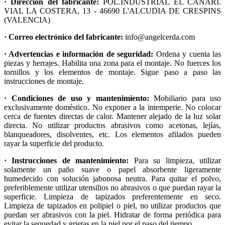
· Dirección del fabricante:
POL.INDUSTRIAL EL CANARI.
VIAL LA COSTERA, 13 - 46690 L'ALCUDIA DE CRESPINS
(VALENCIA)
· Correo electrónico del fabricante:
info@angelcerda.com
· Advertencias e información de seguridad:
Ordena y cuenta las
piezas y herrajes. Habilita una zona para el montaje. No fuerces los
tornillos y los elementos de montaje. Sigue paso a paso las
instrucciones de montaje.
· Condiciones de uso y mantenimiento:
Mobiliario para uso
exclusivamente doméstico. No exponer a la intemperie. No colocar
cerca de fuentes directas de calor. Mantener alejado de la luz solar
directa. No utilizar productos abrasivos como acetonas, lejías,
blanqueadores, disolventes, etc. Los elementos afilados pueden
rayar la superficie del producto.
· Instrucciones de mantenimiento:
Para su limpieza, utilizar
solamente un paño suave o papel absorbente ligeramente
humedecido con solución jabonosa neutra. Para quitar el polvo,
preferiblemente utilizar utensilios no abrasivos o que puedan rayar la
superficie. Limpieza de tapizados preferentemente en seco.
Limpieza de tapizados en polipiel o piel, no utilizar productos que
puedan ser abrasivos con la piel. Hidratar de forma periódica para
evitar la sequedad y grietas en la piel por el paso del tiempo.