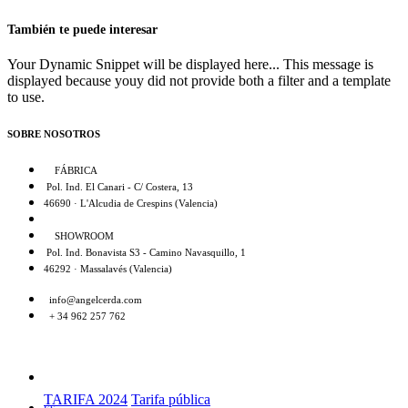
También te puede interesar
Your Dynamic Snippet will be displayed here... This message is
displayed because youy did not provide both a filter and a template
to use.
SOBRE NOSOTROS
FÁBRICA
Pol. Ind. El Canari - C/ Costera, 13
46690 · L'Alcudia de Crespins (Valencia)
SHOWROOM
Pol. Ind. Bonavista S3 - Camino Navasquillo, 1
46292 · Massalavés (Valencia)
info@angelcerda.com
+ 34 962 257 762
TARIFA 2024
Tarifa pública