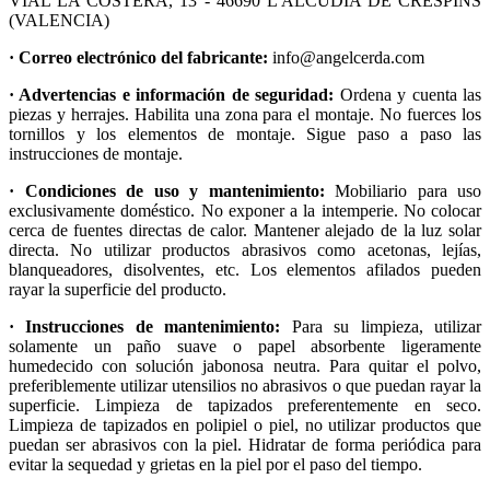
VIAL LA COSTERA, 13 - 46690 L'ALCUDIA DE CRESPINS
(VALENCIA)
· Correo electrónico del fabricante:
info@angelcerda.com
· Advertencias e información de seguridad:
Ordena y cuenta las
piezas y herrajes. Habilita una zona para el montaje. No fuerces los
tornillos y los elementos de montaje. Sigue paso a paso las
instrucciones de montaje.
· Condiciones de uso y mantenimiento:
Mobiliario para uso
exclusivamente doméstico. No exponer a la intemperie. No colocar
cerca de fuentes directas de calor. Mantener alejado de la luz solar
directa. No utilizar productos abrasivos como acetonas, lejías,
blanqueadores, disolventes, etc. Los elementos afilados pueden
rayar la superficie del producto.
· Instrucciones de mantenimiento:
Para su limpieza, utilizar
solamente un paño suave o papel absorbente ligeramente
humedecido con solución jabonosa neutra. Para quitar el polvo,
preferiblemente utilizar utensilios no abrasivos o que puedan rayar la
superficie. Limpieza de tapizados preferentemente en seco.
Limpieza de tapizados en polipiel o piel, no utilizar productos que
puedan ser abrasivos con la piel. Hidratar de forma periódica para
evitar la sequedad y grietas en la piel por el paso del tiempo.