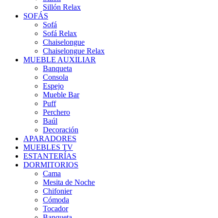
Sillón Relax
SOFÁS
Sofá
Sofá Relax
Chaiselongue
Chaiselongue Relax
MUEBLE AUXILIAR
Banqueta
Consola
Espejo
Mueble Bar
Puff
Perchero
Baúl
Decoración
APARADORES
MUEBLES TV
ESTANTERÍAS
DORMITORIOS
Cama
Mesita de Noche
Chifonier
Cómoda
Tocador
Banqueta