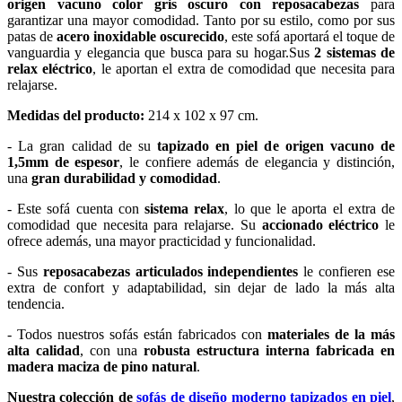
origen vacuno color gris oscuro
con reposacabezas
para
garantizar una mayor comodidad. Tanto por su estilo, como por sus
patas de
acero inoxidable oscurecido
, este sofá aportará el toque de
vanguardia y elegancia que busca para su hogar.Sus
2 sistemas de
relax eléctrico
, le aportan el extra de comodidad que necesita para
relajarse.
Medidas del producto:
214 x 102 x 97 cm.
- La gran calidad de su
tapizado en piel de origen vacuno de
1,5mm de espesor
, le confiere además de elegancia y distinción,
una
gran durabilidad y comodidad
.
- Este sofá cuenta con
sistema relax
, lo que le aporta el extra de
comodidad que necesita para relajarse. Su
accionado eléctrico
le
ofrece además, una mayor practicidad y funcionalidad.
- Sus
reposacabezas articulados independientes
le confieren ese
extra de confort y adaptabilidad, sin dejar de lado la más alta
tendencia.
- Todos nuestros sofás están fabricados con
materiales de la más
alta calidad
, con una
robusta estructura interna fabricada en
madera maciza de pino natural
.
Nuestra colección de
sofás de diseño moderno tapizados en piel
,