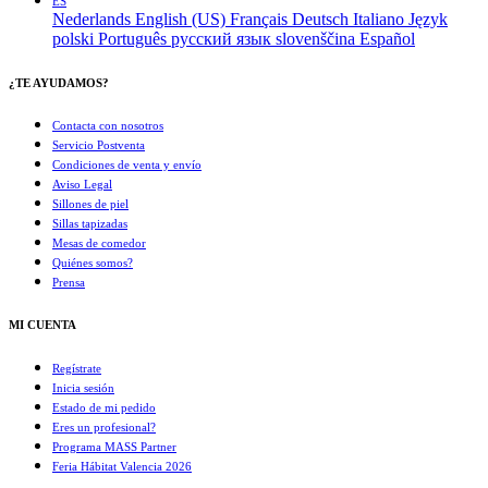
ES
Nederlands
English (US)
Français
Deutsch
Italiano
Język
polski
Português
русский язык
slovenščina
Español
¿TE AYUDAMOS?
Contacta con nosotros
Servicio Postventa
Condiciones de venta y envío
Aviso Legal
Sillones de piel
Sillas tapizadas
Mesas de comedor
Quiénes somos?
Prensa
MI CUENTA
Regístrate
Inicia sesión
Estado de mi pedido
Eres un profesional?
Programa MASS Partner
Feria Hábitat Valencia 2026​