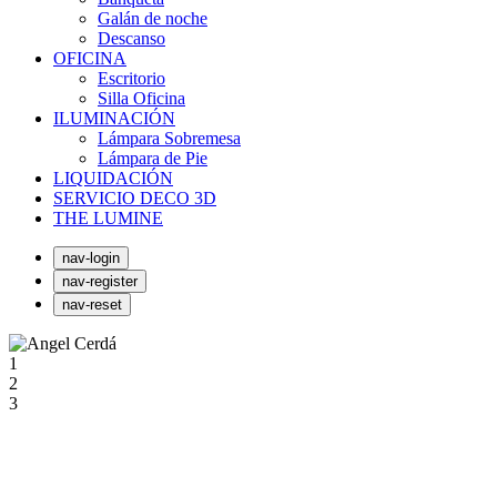
Galán de noche
Descanso
OFICINA
Escritorio
Silla Oficina
ILUMINACIÓN
Lámpara Sobremesa
Lámpara de Pie
LIQUIDACIÓN
SERVICIO DECO 3D
THE LUMINE
nav-login
nav-register
nav-reset
1
2
3