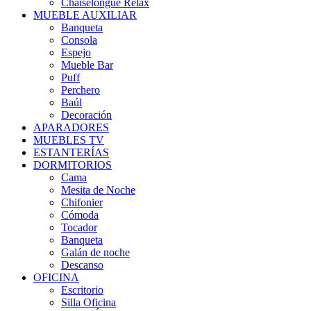
Chaiselongue Relax
MUEBLE AUXILIAR
Banqueta
Consola
Espejo
Mueble Bar
Puff
Perchero
Baúl
Decoración
APARADORES
MUEBLES TV
ESTANTERÍAS
DORMITORIOS
Cama
Mesita de Noche
Chifonier
Cómoda
Tocador
Banqueta
Galán de noche
Descanso
OFICINA
Escritorio
Silla Oficina