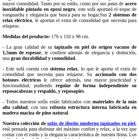
mayor comodidad. Tanto por su estilo, como por sus patas de
acero
inoxidable pintado en epoxi negro
, este sofá aportará el toque de
vanguardia y elegancia que busca para su hogar.Sus
2 sistemas de
relax eléctrico
, le aportan el extra de comodidad que necesita para
relajarse.
Medidas del producto:
176 x 110 x 98 cm.
- La gran calidad de su
tapizado en piel de origen vacuno de
1,5mm de espesor
, le confiere además de elegancia y distinción,
una
gran durabilidad y comodidad
.
- Este sofá cuenta con
sistema relax
, lo que le aporta el extra de
comodidad que necesita para relajarse. Su
accionado con dos
botones eléctricos
le ofrece además, una mayor practicidad y
funcionalidad, pudiendo
regular de forma independiente su
reposacabezas y respaldo, y reposapiés
.
- Todos nuestros sofás están fabricados con
materiales de la más
alta calidad
, con una
robusta estructura interna fabricada en
madera maciza de pino natural
.
Nuestra colección de
sofás de diseño moderno tapizados en piel
,
está pensada para disfrutar del máximo confort y relax, a la vez que
contar con el estilo y la elegancia característica de nuestra firma. Los