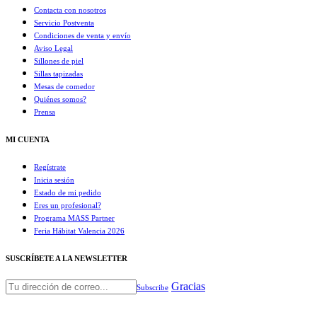
Contacta con nosotros
Servicio Postventa
Condiciones de venta y envío
Aviso Legal
Sillones de piel
Sillas tapizadas
Mesas de comedor
Quiénes somos?
Prensa
MI CUENTA
Regístrate
Inicia sesión
Estado de mi pedido
Eres un profesional?
Programa MASS Partner
Feria Hábitat Valencia 2026​
SUSCRÍBETE A LA NEWSLETTER
Gracias
Subscribe