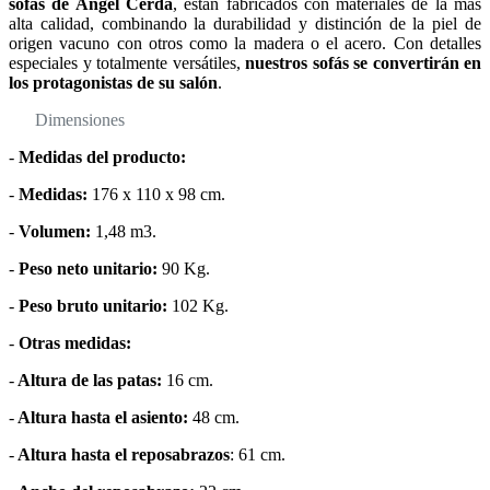
sofás de Angel Cerdá
, están fabricados con materiales de la más
alta calidad, combinando la durabilidad y distinción de la piel de
origen vacuno con otros como la madera o el acero. Con detalles
especiales y totalmente versátiles,
nuestros sofás se convertirán en
los protagonistas de su salón
.
Dimensiones
-
Medidas del producto:
-
Medidas:
176 x 110 x 98 cm.
-
Volumen:
1,48 m3.
-
Peso neto unitario:
90 Kg.
-
Peso bruto unitario:
102 Kg.
-
Otras medidas:
-
Altura de las patas:
16 cm.
-
Altura hasta el asiento:
48 cm.
-
Altura hasta el reposabrazos
: 61 cm.