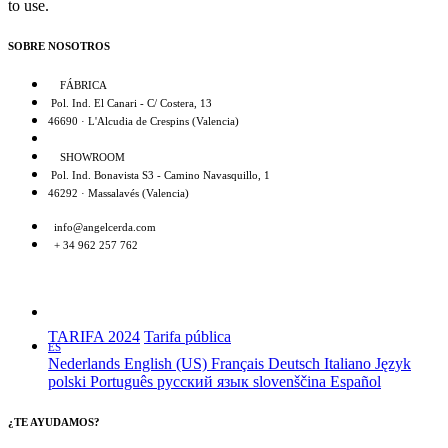
to use.
SOBRE NOSOTROS
FÁBRICA
Pol. Ind. El Canari - C/ Costera, 13
46690 · L'Alcudia de Crespins (Valencia)
SHOWROOM
Pol. Ind. Bonavista S3 - Camino Navasquillo, 1
46292 · Massalavés (Valencia)
info@angelcerda.com
+ 34 962 257 762
TARIFA 2024
Tarifa pública
ES
Nederlands
English (US)
Français
Deutsch
Italiano
Język
polski
Português
русский язык
slovenščina
Español
¿TE AYUDAMOS?