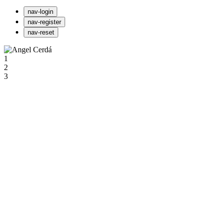
nav-login
nav-register
nav-reset
1
2
3