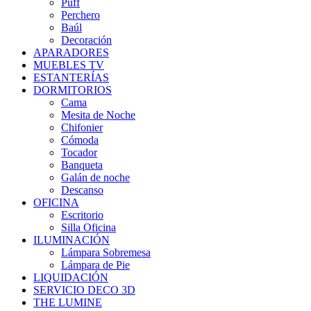
Puff
Perchero
Baúl
Decoración
APARADORES
MUEBLES TV
ESTANTERÍAS
DORMITORIOS
Cama
Mesita de Noche
Chifonier
Cómoda
Tocador
Banqueta
Galán de noche
Descanso
OFICINA
Escritorio
Silla Oficina
ILUMINACIÓN
Lámpara Sobremesa
Lámpara de Pie
LIQUIDACIÓN
SERVICIO DECO 3D
THE LUMINE