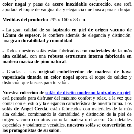
color nogal
y patas de
acero inoxidable oscurecido
, este sofá
aportará el toque de vanguardia y elegancia que busca para su hogar.
Medidas del producto:
295 x 160 x 83 cm.
- La gran calidad de su
tapizado en piel de origen vacuno de
1,5mm de espesor
, le confiere además de elegancia y distinción,
una
gran durabilidad y comodidad
.
- Todos nuestros sofás están fabricados con
materiales de la más
alta calidad
, con una
robusta estructura interna fabricada en
madera maciza de pino natural
.
- Gracias a sus
original embellecedor de madera de haya
vaporizada tintada en color nogal
aporta el toque de calidez y
distinción que buscas para tu salón.
Nuestra colección de
sofás de diseño moderno tapizados en piel
,
está pensada para disfrutar del máximo confort y relax, a la vez que
contar con el estilo y la elegancia característica de nuestra firma. Los
sofás de Angel Cerdá
, están fabricados con materiales de la más
alta calidad, combinando la durabilidad y distinción de la piel de
origen vacuno con otros como la madera o el acero. Con detalles
especiales y totalmente versátiles,
nuestros sofás se convertirán en
los protagonistas de su salón
.