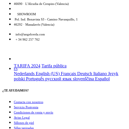
46690 · L'Alcudia de Crespins (Valencia)
SHOWROOM
Pol. Ind. Bonavista S3 - Camino Navasquillo, 1
46292 · Massalavés (Valencia)
info@angelcerda.com
+ 34 962 257 762
TARIFA 2024
Tarifa pública
ES
Nederlands
English (US)
Français
Deutsch
Italiano
Język
polski
Português
русский язык
slovenščina
Español
¿TE AYUDAMOS?
Contacta con nosotros
Servicio Postventa
Condiciones de venta y envío
Aviso Legal
Sillones de piel
Sillas tapizadas