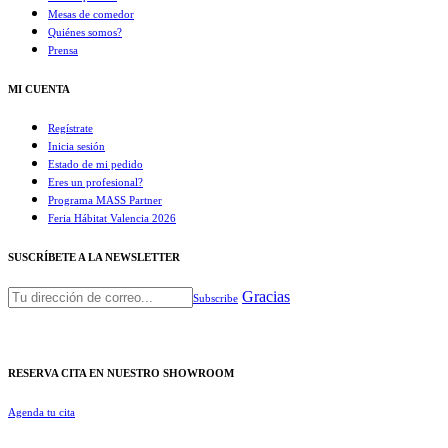
Mesas de comedor
Quiénes somos?
Prensa
MI CUENTA
Regístrate
Inicia sesión
Estado de mi pedido
Eres un profesional?
Programa MASS Partner
Feria Hábitat Valencia 2026​
SUSCRÍBETE A LA NEWSLETTER
Gracias
Subscribe
RESERVA CITA EN NUESTRO SHOWROOM
Agenda tu cita