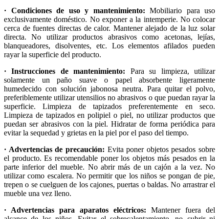
· Condiciones de uso y mantenimiento:
Mobiliario para uso
exclusivamente doméstico. No exponer a la intemperie. No colocar
cerca de fuentes directas de calor. Mantener alejado de la luz solar
directa. No utilizar productos abrasivos como acetonas, lejías,
blanqueadores, disolventes, etc. Los elementos afilados pueden
rayar la superficie del producto.
· Instrucciones de mantenimiento:
Para su limpieza, utilizar
solamente un paño suave o papel absorbente ligeramente
humedecido con solución jabonosa neutra. Para quitar el polvo,
preferiblemente utilizar utensilios no abrasivos o que puedan rayar la
superficie. Limpieza de tapizados preferentemente en seco.
Limpieza de tapizados en polipiel o piel, no utilizar productos que
puedan ser abrasivos con la piel. Hidratar de forma periódica para
evitar la sequedad y grietas en la piel por el paso del tiempo.
· Advertencias de precaución:
Evita poner objetos pesados sobre
el producto. Es recomendable poner los objetos más pesados en la
parte inferior del mueble. No abrir más de un cajón a la vez. No
utilizar como escalera. No permitir que los niños se pongan de pie,
trepen o se cuelguen de los cajones, puertas o baldas. No arrastrar el
mueble una vez lleno.
· Advertencias para aparatos eléctricos:
Mantener fuera del
alcance de los niños. Evitar el sobrecalentamiento, no cubrir ni