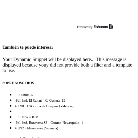
También te puede interesar
Your Dynamic Snippet will be displayed here... This message is
displayed because youy did not provide both a filter and a template
to use.
SOBRE NOSOTROS
FÁBRICA
Pol. Ind. El Canari - C/ Costera, 13
46690 · L'Alcudia de Crespins (Valencia)
SHOWROOM
Pol. Ind. Bonavista S3 - Camino Navasquillo, 1
46292 · Massalavés (Valencia)