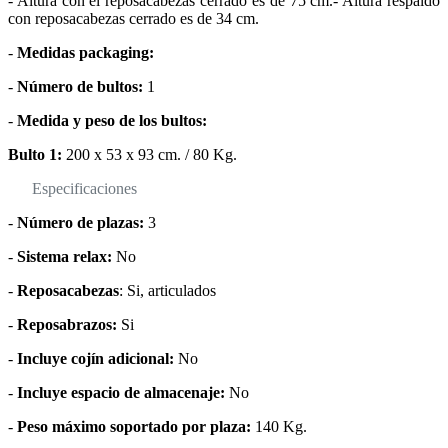
- Altura con el reposacabezas cerrado es de 75 cm.- Altura respaldo
con reposacabezas cerrado es de 34 cm.
-
Medidas packaging:
-
Número de bultos:
1
-
Medida y peso de los bultos:
Bulto 1:
200 x 53 x 93 cm. / 80 Kg.
Especificaciones
-
Número de plazas:
3
-
Sistema relax:
No
-
Reposacabezas
: Si, articulados
-
Reposabrazos:
Si
-
Incluye cojín adicional:
No
-
Incluye espacio de almacenaje:
No
-
Peso máximo soportado por plaza:
140 Kg.