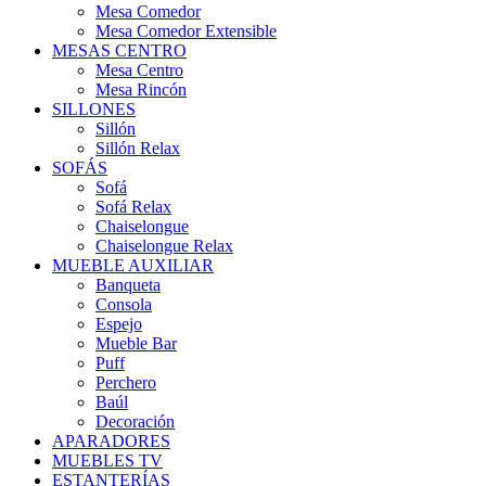
Mesa Comedor
Mesa Comedor Extensible
MESAS CENTRO
Mesa Centro
Mesa Rincón
SILLONES
Sillón
Sillón Relax
SOFÁS
Sofá
Sofá Relax
Chaiselongue
Chaiselongue Relax
MUEBLE AUXILIAR
Banqueta
Consola
Espejo
Mueble Bar
Puff
Perchero
Baúl
Decoración
APARADORES
MUEBLES TV
ESTANTERÍAS