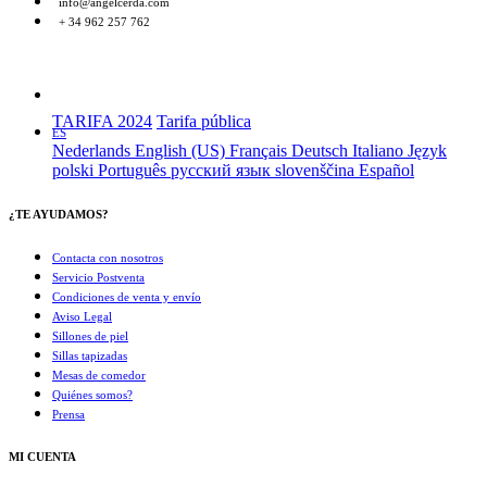
info@angelcerda.com
+ 34 962 257 762
TARIFA 2024
Tarifa pública
ES
Nederlands
English (US)
Français
Deutsch
Italiano
Język
polski
Português
русский язык
slovenščina
Español
¿TE AYUDAMOS?
Contacta con nosotros
Servicio Postventa
Condiciones de venta y envío
Aviso Legal
Sillones de piel
Sillas tapizadas
Mesas de comedor
Quiénes somos?
Prensa
MI CUENTA