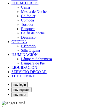
DORMITORIOS
Cama
Mesita de Noche
Chifonier
Cómoda
Tocador
Banqueta
Galán de noche
Descanso
OFICINA
Escritorio
Silla Oficina
ILUMINACIÓN
Lámpara Sobremesa
Lámpara de Pie
LIQUIDACIÓN
SERVICIO DECO 3D
THE LUMINE
nav-login
nav-register
nav-reset