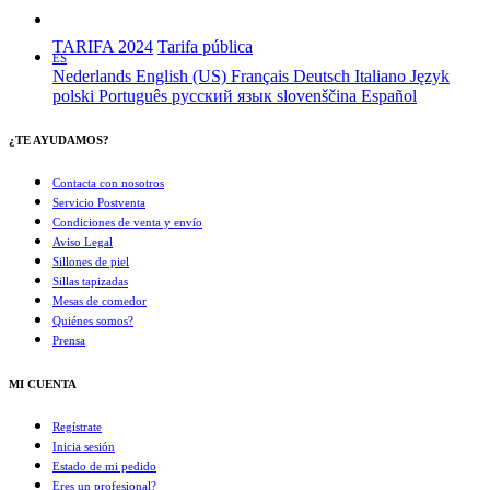
TARIFA 2024
Tarifa pública
ES
Nederlands
English (US)
Français
Deutsch
Italiano
Język
polski
Português
русский язык
slovenščina
Español
¿TE AYUDAMOS?
Contacta con nosotros
Servicio Postventa
Condiciones de venta y envío
Aviso Legal
Sillones de piel
Sillas tapizadas
Mesas de comedor
Quiénes somos?
Prensa
MI CUENTA
Regístrate
Inicia sesión
Estado de mi pedido
Eres un profesional?