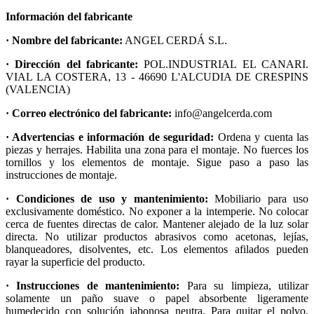
Información del fabricante
· Nombre del fabricante:
ANGEL CERDÁ S.L.
· Dirección del fabricante:
POL.INDUSTRIAL EL CANARI.
VIAL LA COSTERA, 13 - 46690 L'ALCUDIA DE CRESPINS
(VALENCIA)
· Correo electrónico del fabricante:
info@angelcerda.com
· Advertencias e información de seguridad:
Ordena y cuenta las
piezas y herrajes. Habilita una zona para el montaje. No fuerces los
tornillos y los elementos de montaje. Sigue paso a paso las
instrucciones de montaje.
· Condiciones de uso y mantenimiento:
Mobiliario para uso
exclusivamente doméstico. No exponer a la intemperie. No colocar
cerca de fuentes directas de calor. Mantener alejado de la luz solar
directa. No utilizar productos abrasivos como acetonas, lejías,
blanqueadores, disolventes, etc. Los elementos afilados pueden
rayar la superficie del producto.
· Instrucciones de mantenimiento:
Para su limpieza, utilizar
solamente un paño suave o papel absorbente ligeramente
humedecido con solución jabonosa neutra. Para quitar el polvo,