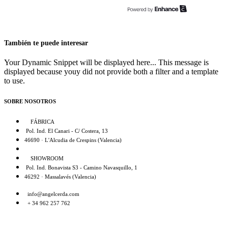
También te puede interesar
Your Dynamic Snippet will be displayed here... This message is
displayed because youy did not provide both a filter and a template
to use.
SOBRE NOSOTROS
FÁBRICA
Pol. Ind. El Canari - C/ Costera, 13
46690 · L'Alcudia de Crespins (Valencia)
SHOWROOM
Pol. Ind. Bonavista S3 - Camino Navasquillo, 1
46292 · Massalavés (Valencia)
info@angelcerda.com
+ 34 962 257 762