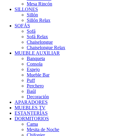
Mesa Rincón
SILLONES
Sillón
Sillón Relax
SOFÁS
Sofá
Sofá Relax
Chaiselongue
Chaiselongue Relax
MUEBLE AUXILIAR
Banqueta
Consola
Espejo
Mueble Bar
Puff
Perchero
Baúl
Decoración
APARADORES
MUEBLES TV
ESTANTERÍAS
DORMITORIOS
Cama
Mesita de Noche
Chifonier