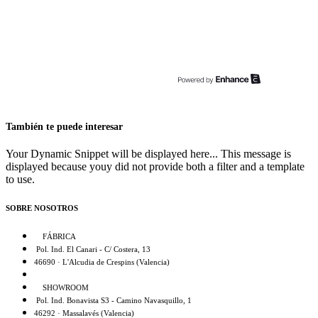
También te puede interesar
Your Dynamic Snippet will be displayed here... This message is
displayed because youy did not provide both a filter and a template
to use.
SOBRE NOSOTROS
FÁBRICA
Pol. Ind. El Canari - C/ Costera, 13
46690 · L'Alcudia de Crespins (Valencia)
SHOWROOM
Pol. Ind. Bonavista S3 - Camino Navasquillo, 1
46292 · Massalavés (Valencia)