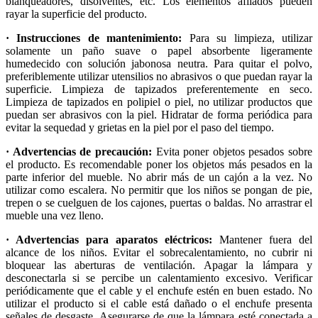
blanqueadores, disolventes, etc. Los elementos afilados pueden
rayar la superficie del producto.
· Instrucciones de mantenimiento:
Para su limpieza, utilizar
solamente un paño suave o papel absorbente ligeramente
humedecido con solución jabonosa neutra. Para quitar el polvo,
preferiblemente utilizar utensilios no abrasivos o que puedan rayar la
superficie. Limpieza de tapizados preferentemente en seco.
Limpieza de tapizados en polipiel o piel, no utilizar productos que
puedan ser abrasivos con la piel. Hidratar de forma periódica para
evitar la sequedad y grietas en la piel por el paso del tiempo.
· Advertencias de precaución:
Evita poner objetos pesados sobre
el producto. Es recomendable poner los objetos más pesados en la
parte inferior del mueble. No abrir más de un cajón a la vez. No
utilizar como escalera. No permitir que los niños se pongan de pie,
trepen o se cuelguen de los cajones, puertas o baldas. No arrastrar el
mueble una vez lleno.
· Advertencias para aparatos eléctricos:
Mantener fuera del
alcance de los niños. Evitar el sobrecalentamiento, no cubrir ni
bloquear las aberturas de ventilación. Apagar la lámpara y
desconectarla si se percibe un calentamiento excesivo. Verificar
periódicamente que el cable y el enchufe estén en buen estado. No
utilizar el producto si el cable está dañado o el enchufe presenta
señales de desgaste. Asegurarse de que la lámpara esté conectada a