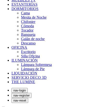
MUEBLES TV
ESTANTERÍAS
DORMITORIOS
Cama
Mesita de Noche
Chifonier
Cómoda
Tocador
Banqueta
Galán de noche
Descanso
OFICINA
Escritorio
Silla Oficina
ILUMINACIÓN
Lámpara Sobremesa
Lámpara de Pie
LIQUIDACIÓN
SERVICIO DECO 3D
THE LUMINE
nav-login
nav-register
nav-reset