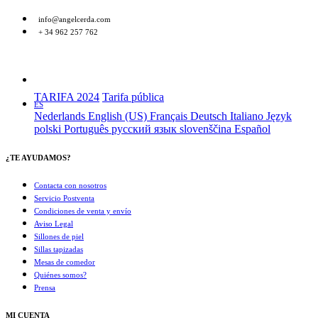
info@angelcerda.com
+ 34 962 257 762
TARIFA 2024
Tarifa pública
ES
Nederlands
English (US)
Français
Deutsch
Italiano
Język
polski
Português
русский язык
slovenščina
Español
¿TE AYUDAMOS?
Contacta con nosotros
Servicio Postventa
Condiciones de venta y envío
Aviso Legal
Sillones de piel
Sillas tapizadas
Mesas de comedor
Quiénes somos?
Prensa
MI CUENTA