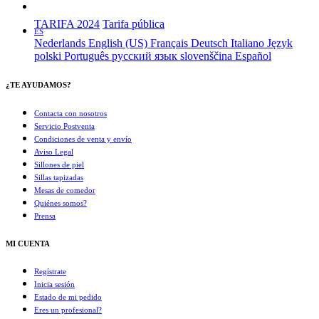
TARIFA 2024
Tarifa pública
ES
Nederlands
English (US)
Français
Deutsch
Italiano
Język
polski
Português
русский язык
slovenščina
Español
¿TE AYUDAMOS?
Contacta con nosotros
Servicio Postventa
Condiciones de venta y envío
Aviso Legal
Sillones de piel
Sillas tapizadas
Mesas de comedor
Quiénes somos?
Prensa
MI CUENTA
Regístrate
Inicia sesión
Estado de mi pedido
Eres un profesional?