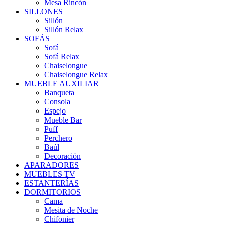
Mesa Rincón
SILLONES
Sillón
Sillón Relax
SOFÁS
Sofá
Sofá Relax
Chaiselongue
Chaiselongue Relax
MUEBLE AUXILIAR
Banqueta
Consola
Espejo
Mueble Bar
Puff
Perchero
Baúl
Decoración
APARADORES
MUEBLES TV
ESTANTERÍAS
DORMITORIOS
Cama
Mesita de Noche
Chifonier