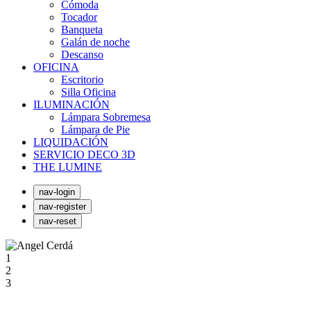
Cómoda
Tocador
Banqueta
Galán de noche
Descanso
OFICINA
Escritorio
Silla Oficina
ILUMINACIÓN
Lámpara Sobremesa
Lámpara de Pie
LIQUIDACIÓN
SERVICIO DECO 3D
THE LUMINE
nav-login
nav-register
nav-reset
1
2
3