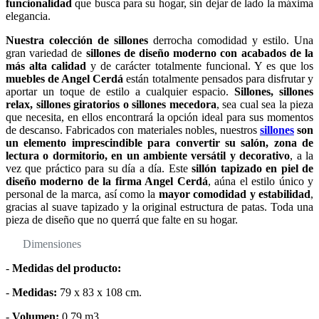
funcionalidad
que busca para su hogar, sin dejar de lado la máxima
elegancia.
Nuestra colección de sillones
derrocha comodidad y estilo. Una
gran variedad de
sillones de diseño moderno con acabados de la
más alta calidad
y de carácter totalmente funcional. Y es que los
muebles de Angel Cerdá
están totalmente pensados para disfrutar y
aportar un toque de estilo a cualquier espacio.
Sillones, sillones
relax, sillones giratorios o sillones mecedora
, sea cual sea la pieza
que necesita, en ellos encontrará la opción ideal para sus momentos
de descanso. Fabricados con materiales nobles, nuestros
sillones
son
un elemento imprescindible para convertir su salón, zona de
lectura o dormitorio, en un ambiente versátil y decorativo
, a la
vez que práctico para su día a día. Este
sillón tapizado en piel de
diseño moderno de la firma Angel Cerdá
, aúna el estilo único y
personal de la marca, así como la
mayor comodidad y estabilidad
,
gracias al suave tapizado y la original estructura de patas. Toda una
pieza de diseño que no querrá que falte en su hogar.
Dimensiones
-
Medidas del producto:
-
Medidas:
79 x 83 x 108 cm.
-
Volumen:
0,79 m3.