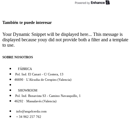
También te puede interesar
Your Dynamic Snippet will be displayed here... This message is
displayed because youy did not provide both a filter and a template
to use.
SOBRE NOSOTROS
FÁBRICA
Pol. Ind. El Canari - C/ Costera, 13
46690 · L'Alcudia de Crespins (Valencia)
SHOWROOM
Pol. Ind. Bonavista S3 - Camino Navasquillo, 1
46292 · Massalavés (Valencia)
info@angelcerda.com
+ 34 962 257 762