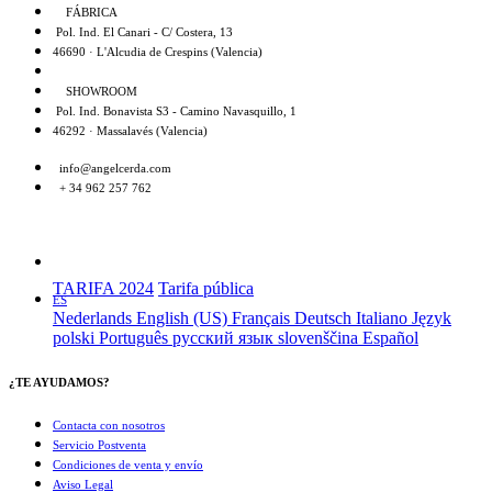
FÁBRICA
Pol. Ind. El Canari - C/ Costera, 13
46690 · L'Alcudia de Crespins (Valencia)
SHOWROOM
Pol. Ind. Bonavista S3 - Camino Navasquillo, 1
46292 · Massalavés (Valencia)
info@angelcerda.com
+ 34 962 257 762
TARIFA 2024
Tarifa pública
ES
Nederlands
English (US)
Français
Deutsch
Italiano
Język
polski
Português
русский язык
slovenščina
Español
¿TE AYUDAMOS?
Contacta con nosotros
Servicio Postventa
Condiciones de venta y envío
Aviso Legal