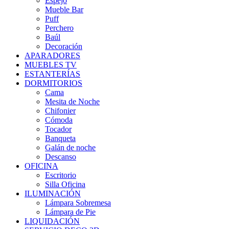
Espejo
Mueble Bar
Puff
Perchero
Baúl
Decoración
APARADORES
MUEBLES TV
ESTANTERÍAS
DORMITORIOS
Cama
Mesita de Noche
Chifonier
Cómoda
Tocador
Banqueta
Galán de noche
Descanso
OFICINA
Escritorio
Silla Oficina
ILUMINACIÓN
Lámpara Sobremesa
Lámpara de Pie
LIQUIDACIÓN