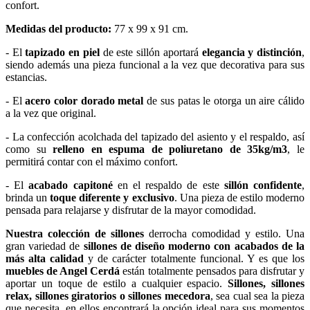
confort.
Medidas del producto:
77 x 99 x 91 cm.
- El
tapizado en piel
de este sillón aportará
elegancia y distinción
,
siendo además una pieza funcional a la vez que decorativa para sus
estancias.
- El
acero color dorado metal
de sus patas le otorga un aire cálido
a la vez que original.
- La confección acolchada del tapizado del asiento y el respaldo, así
como su
relleno en espuma de poliuretano de 35kg/m3
, le
permitirá contar con el máximo confort.
- El
acabado capitoné
en el respaldo de este
sillón confidente
,
brinda un
toque diferente y exclusivo
. Una pieza de estilo moderno
pensada para relajarse y disfrutar de la mayor comodidad.
Nuestra colección de sillones
derrocha comodidad y estilo. Una
gran variedad de
sillones de diseño moderno con acabados de la
más alta calidad
y de carácter totalmente funcional. Y es que los
muebles de Angel Cerdá
están totalmente pensados para disfrutar y
aportar un toque de estilo a cualquier espacio.
Sillones, sillones
relax, sillones giratorios o sillones mecedora
, sea cual sea la pieza
que necesita, en ellos encontrará la opción ideal para sus momentos