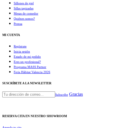
Sillones de piel
Sillas tapizadas
Mesas de comedor
Quiénes somos?
Prensa
MI CUENTA
Regístrate
Inicia sesión
Estado de mi pedido
Eres un profesional?
Programa MASS Partner
Feria Hábitat Valencia 2026​
SUSCRÍBETE A LA NEWSLETTER
Gracias
Subscribe
RESERVA CITA EN NUESTRO SHOWROOM
Agenda tu cita