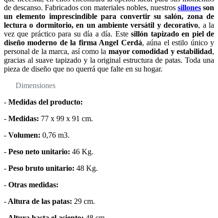
de descanso. Fabricados con materiales nobles, nuestros
sillones
son
un elemento imprescindible para convertir su salón, zona de
lectura o dormitorio, en un ambiente versátil y decorativo
, a la
vez que práctico para su día a día. Este
sillón tapizado en piel de
diseño moderno de la firma Angel Cerdá
, aúna el estilo único y
personal de la marca, así como la
mayor comodidad y estabilidad
,
gracias al suave tapizado y la original estructura de patas. Toda una
pieza de diseño que no querrá que falte en su hogar.
Dimensiones
-
Medidas del producto:
-
Medidas:
77 x 99 x 91 cm.
-
Volumen:
0,76 m3.
-
Peso neto unitario:
46 Kg.
-
Peso bruto unitario:
48 Kg.
-
Otras medidas:
-
Altura de las patas:
29 cm.
-
Altura hasta el asiento:
48 cm.