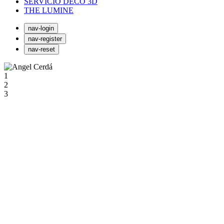
SERVICIO DECO 3D
THE LUMINE
nav-login
nav-register
nav-reset
1
2
3