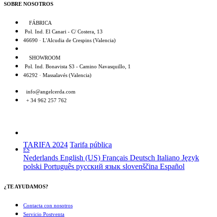
SOBRE NOSOTROS
FÁBRICA
Pol. Ind. El Canari - C/ Costera, 13
46690 · L'Alcudia de Crespins (Valencia)
SHOWROOM
Pol. Ind. Bonavista S3 - Camino Navasquillo, 1
46292 · Massalavés (Valencia)
info@angelcerda.com
+ 34 962 257 762
TARIFA 2024
Tarifa pública
ES
Nederlands
English (US)
Français
Deutsch
Italiano
Język
polski
Português
русский язык
slovenščina
Español
¿TE AYUDAMOS?
Contacta con nosotros
Servicio Postventa