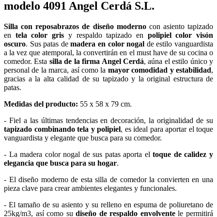
modelo 4091 Angel Cerdá S.L.
Silla con reposabrazos de diseño moderno
con asiento tapizado
en
tela color gris
y respaldo tapizado en
polipiel color visón
oscuro
. Sus patas de
madera en color nogal
de estilo vanguardista
a la vez que atemporal, la convertirán en el must have de su cocina o
comedor. Esta
silla de la firma Angel Cerdá
, aúna el estilo único y
personal de la marca, así como la
mayor comodidad y estabilidad
,
gracias a la alta calidad de su tapizado y la original estructura de
patas.
Medidas del producto:
55 x 58 x 79 cm.
- Fiel a las últimas tendencias en decoración, la originalidad de su
tapizado combinando tela y polipiel
, es ideal para aportar el toque
vanguardista y elegante que busca para su comedor.
- La madera color nogal de sus patas aporta el
toque de calidez y
elegancia que busca para su hogar
.
- El diseño moderno de esta silla de comedor la convierten en una
pieza clave para crear ambientes elegantes y funcionales.
- El tamaño de su asiento y su relleno en espuma de poliuretano de
25kg/m3, así como su
diseño de respaldo envolvente
le permitirá