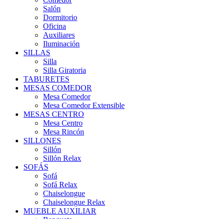
Salón
Dormitorio
Oficina
Auxiliares
Iluminación
SILLAS
Silla
Silla Giratoria
TABURETES
MESAS COMEDOR
Mesa Comedor
Mesa Comedor Extensible
MESAS CENTRO
Mesa Centro
Mesa Rincón
SILLONES
Sillón
Sillón Relax
SOFÁS
Sofá
Sofá Relax
Chaiselongue
Chaiselongue Relax
MUEBLE AUXILIAR