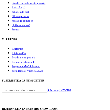
Condiciones de venta y envío
Aviso Legal
Sillones de piel
Sillas tapizadas
Mesas de comedor
Quiénes somos?
Prensa
MI CUENTA
Regístrate
Inicia sesión
Estado de mi pedido
Eres un profesional?
Programa MASS Partner
Feria Hábitat Valencia 2026​
SUSCRÍBETE A LA NEWSLETTER
Gracias
Subscribe
RESERVA CITA EN NUESTRO SHOWROOM