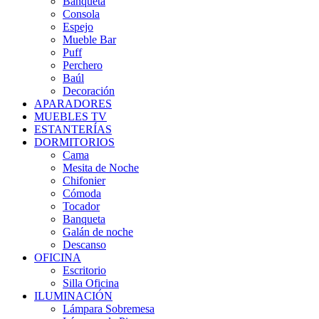
Banqueta
Consola
Espejo
Mueble Bar
Puff
Perchero
Baúl
Decoración
APARADORES
MUEBLES TV
ESTANTERÍAS
DORMITORIOS
Cama
Mesita de Noche
Chifonier
Cómoda
Tocador
Banqueta
Galán de noche
Descanso
OFICINA
Escritorio
Silla Oficina
ILUMINACIÓN
Lámpara Sobremesa