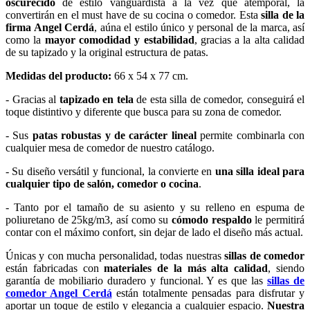
oscurecido
de estilo vanguardista a la vez que atemporal, la
convertirán en el must have de su cocina o comedor. Esta
silla de la
firma Angel Cerdá
, aúna el estilo único y personal de la marca, así
como la
mayor comodidad y estabilidad
, gracias a la alta calidad
de su tapizado y la original estructura de patas.
Medidas del producto:
66 x 54 x 77 cm.
- Gracias al
tapizado en tela
de esta silla de comedor, conseguirá el
toque distintivo y diferente que busca para su zona de comedor.
- Sus
patas robustas y de carácter lineal
permite combinarla con
cualquier mesa de comedor de nuestro catálogo.
- Su diseño versátil y funcional, la convierte en
una silla ideal para
cualquier tipo de salón, comedor o cocina
.
- Tanto por el tamaño de su asiento y su relleno en espuma de
poliuretano de 25kg/m3, así como su
cómodo respaldo
le permitirá
contar con el máximo confort, sin dejar de lado el diseño más actual.
Únicas y con mucha personalidad, todas nuestras
sillas de comedor
están fabricadas con
materiales de la más alta calidad
, siendo
garantía de mobiliario duradero y funcional. Y es que las
sillas de
comedor Angel Cerdá
están totalmente pensadas para disfrutar y
aportar un toque de estilo y elegancia a cualquier espacio.
Nuestra