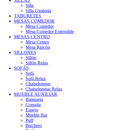
SILLAS
Silla
Silla Giratoria
TABURETES
MESAS COMEDOR
Mesa Comedor
Mesa Comedor Extensible
MESAS CENTRO
Mesa Centro
Mesa Rincón
SILLONES
Sillón
Sillón Relax
SOFÁS
Sofá
Sofá Relax
Chaiselongue
Chaiselongue Relax
MUEBLE AUXILIAR
Banqueta
Consola
Espejo
Mueble Bar
Puff
Perchero