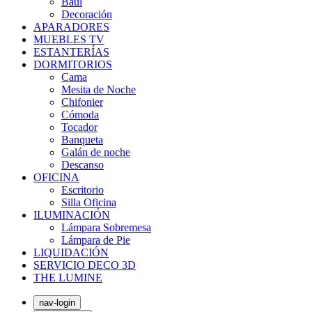
Baúl
Decoración
APARADORES
MUEBLES TV
ESTANTERÍAS
DORMITORIOS
Cama
Mesita de Noche
Chifonier
Cómoda
Tocador
Banqueta
Galán de noche
Descanso
OFICINA
Escritorio
Silla Oficina
ILUMINACIÓN
Lámpara Sobremesa
Lámpara de Pie
LIQUIDACIÓN
SERVICIO DECO 3D
THE LUMINE
nav-login