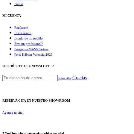
Prensa
MI CUENTA
Regístrate
Inicia sesión
Estado de mi pedido
Eres un profesional?
Programa MASS Partner
Feria Hábitat Valencia 2026​
SUSCRÍBETE A LA NEWSLETTER
Gracias
Subscribe
RESERVA CITA EN NUESTRO SHOWROOM
Agenda tu cita
Medios de comunicación social