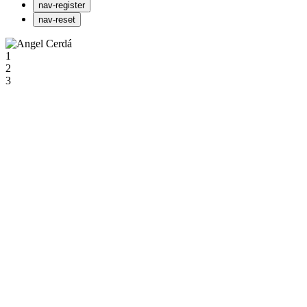
nav-register
nav-reset
1
2
3