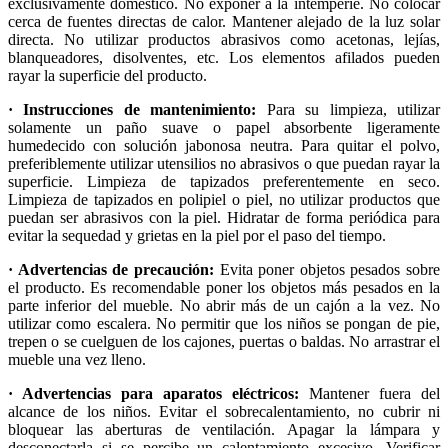
exclusivamente doméstico. No exponer a la intemperie. No colocar
cerca de fuentes directas de calor. Mantener alejado de la luz solar
directa. No utilizar productos abrasivos como acetonas, lejías,
blanqueadores, disolventes, etc. Los elementos afilados pueden
rayar la superficie del producto.
· Instrucciones de mantenimiento:
Para su limpieza, utilizar
solamente un paño suave o papel absorbente ligeramente
humedecido con solución jabonosa neutra. Para quitar el polvo,
preferiblemente utilizar utensilios no abrasivos o que puedan rayar la
superficie. Limpieza de tapizados preferentemente en seco.
Limpieza de tapizados en polipiel o piel, no utilizar productos que
puedan ser abrasivos con la piel. Hidratar de forma periódica para
evitar la sequedad y grietas en la piel por el paso del tiempo.
· Advertencias de precaución:
Evita poner objetos pesados sobre
el producto. Es recomendable poner los objetos más pesados en la
parte inferior del mueble. No abrir más de un cajón a la vez. No
utilizar como escalera. No permitir que los niños se pongan de pie,
trepen o se cuelguen de los cajones, puertas o baldas. No arrastrar el
mueble una vez lleno.
· Advertencias para aparatos eléctricos:
Mantener fuera del
alcance de los niños. Evitar el sobrecalentamiento, no cubrir ni
bloquear las aberturas de ventilación. Apagar la lámpara y
desconectarla si se percibe un calentamiento excesivo. Verificar