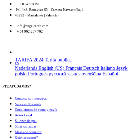
SHOWROOM
Pol. Ind. Bonavista S3 - Camino Navasquillo, 1
46292 · Massalavés (Valencia)
info@angelcerda.com
+ 34 962 257 762
TARIFA 2024
Tarifa pública
ES
Nederlands
English (US)
Français
Deutsch
Italiano
Język
polski
Português
русский язык
slovenščina
Español
¿TE AYUDAMOS?
Contacta con nosotros
Servicio Postventa
Condiciones de venta y envío
Aviso Legal
Sillones de piel
Sillas tapizadas
Mesas de comedor
Quiénes somos?