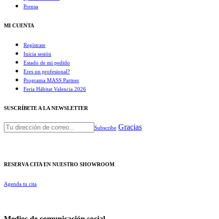
Prensa
MI CUENTA
Regístrate
Inicia sesión
Estado de mi pedido
Eres un profesional?
Programa MASS Partner
Feria Hábitat Valencia 2026​
SUSCRÍBETE A LA NEWSLETTER
Gracias
Subscribe
RESERVA CITA EN NUESTRO SHOWROOM
Agenda tu cita
Medios de comunicación social