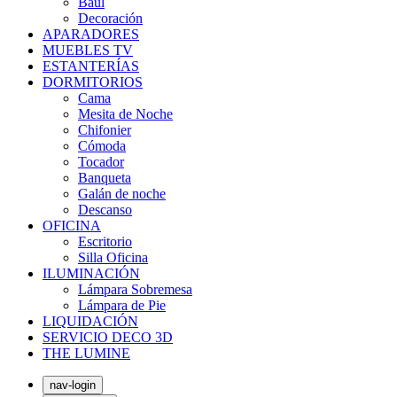
Baúl
Decoración
APARADORES
MUEBLES TV
ESTANTERÍAS
DORMITORIOS
Cama
Mesita de Noche
Chifonier
Cómoda
Tocador
Banqueta
Galán de noche
Descanso
OFICINA
Escritorio
Silla Oficina
ILUMINACIÓN
Lámpara Sobremesa
Lámpara de Pie
LIQUIDACIÓN
SERVICIO DECO 3D
THE LUMINE
nav-login