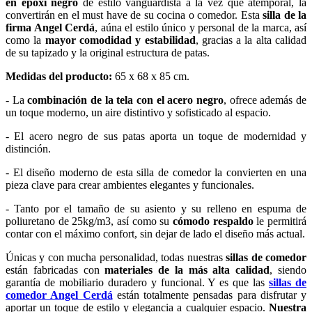
en epoxi negro
de estilo vanguardista a la vez que atemporal, la
convertirán en el must have de su cocina o comedor. Esta
silla de la
firma Angel Cerdá
, aúna el estilo único y personal de la marca, así
como la
mayor comodidad y estabilidad
, gracias a la alta calidad
de su tapizado y la original estructura de patas.
Medidas del producto:
65 x 68 x 85 cm.
- La
combinación de la tela con el acero negro
, ofrece además de
un toque moderno, un aire distintivo y sofisticado al espacio.
- El acero negro de sus patas aporta un toque de modernidad y
distinción.
- El diseño moderno de esta silla de comedor la convierten en una
pieza clave para crear ambientes elegantes y funcionales.
- Tanto por el tamaño de su asiento y su relleno en espuma de
poliuretano de 25kg/m3, así como su
cómodo respaldo
le permitirá
contar con el máximo confort, sin dejar de lado el diseño más actual.
Únicas y con mucha personalidad, todas nuestras
sillas de comedor
están fabricadas con
materiales de la más alta calidad
, siendo
garantía de mobiliario duradero y funcional. Y es que las
sillas de
comedor Angel Cerdá
están totalmente pensadas para disfrutar y
aportar un toque de estilo y elegancia a cualquier espacio.
Nuestra