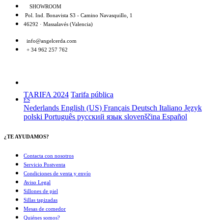
SHOWROOM
Pol. Ind. Bonavista S3 - Camino Navasquillo, 1
46292 · Massalavés (Valencia)
info@angelcerda.com
+ 34 962 257 762
TARIFA 2024
Tarifa pública
ES
Nederlands
English (US)
Français
Deutsch
Italiano
Język
polski
Português
русский язык
slovenščina
Español
¿TE AYUDAMOS?
Contacta con nosotros
Servicio Postventa
Condiciones de venta y envío
Aviso Legal
Sillones de piel
Sillas tapizadas
Mesas de comedor
Quiénes somos?