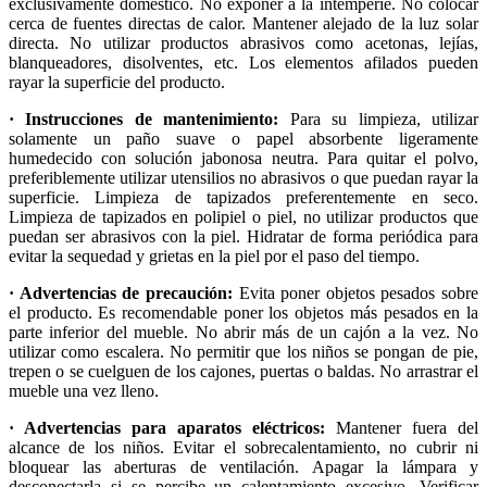
exclusivamente doméstico. No exponer a la intemperie. No colocar
cerca de fuentes directas de calor. Mantener alejado de la luz solar
directa. No utilizar productos abrasivos como acetonas, lejías,
blanqueadores, disolventes, etc. Los elementos afilados pueden
rayar la superficie del producto.
· Instrucciones de mantenimiento:
Para su limpieza, utilizar
solamente un paño suave o papel absorbente ligeramente
humedecido con solución jabonosa neutra. Para quitar el polvo,
preferiblemente utilizar utensilios no abrasivos o que puedan rayar la
superficie. Limpieza de tapizados preferentemente en seco.
Limpieza de tapizados en polipiel o piel, no utilizar productos que
puedan ser abrasivos con la piel. Hidratar de forma periódica para
evitar la sequedad y grietas en la piel por el paso del tiempo.
· Advertencias de precaución:
Evita poner objetos pesados sobre
el producto. Es recomendable poner los objetos más pesados en la
parte inferior del mueble. No abrir más de un cajón a la vez. No
utilizar como escalera. No permitir que los niños se pongan de pie,
trepen o se cuelguen de los cajones, puertas o baldas. No arrastrar el
mueble una vez lleno.
· Advertencias para aparatos eléctricos:
Mantener fuera del
alcance de los niños. Evitar el sobrecalentamiento, no cubrir ni
bloquear las aberturas de ventilación. Apagar la lámpara y
desconectarla si se percibe un calentamiento excesivo. Verificar