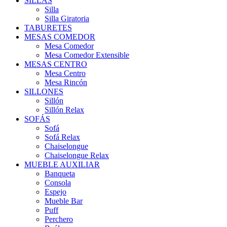
SILLAS
Silla
Silla Giratoria
TABURETES
MESAS COMEDOR
Mesa Comedor
Mesa Comedor Extensible
MESAS CENTRO
Mesa Centro
Mesa Rincón
SILLONES
Sillón
Sillón Relax
SOFÁS
Sofá
Sofá Relax
Chaiselongue
Chaiselongue Relax
MUEBLE AUXILIAR
Banqueta
Consola
Espejo
Mueble Bar
Puff
Perchero