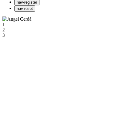
nav-register
nav-reset
1
2
3