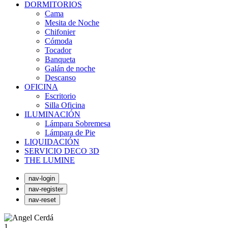
DORMITORIOS
Cama
Mesita de Noche
Chifonier
Cómoda
Tocador
Banqueta
Galán de noche
Descanso
OFICINA
Escritorio
Silla Oficina
ILUMINACIÓN
Lámpara Sobremesa
Lámpara de Pie
LIQUIDACIÓN
SERVICIO DECO 3D
THE LUMINE
nav-login
nav-register
nav-reset
1