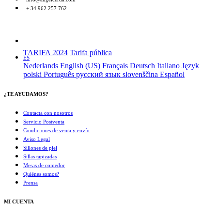
+ 34 962 257 762
TARIFA 2024
Tarifa pública
ES
Nederlands
English (US)
Français
Deutsch
Italiano
Język
polski
Português
русский язык
slovenščina
Español
¿TE AYUDAMOS?
Contacta con nosotros
Servicio Postventa
Condiciones de venta y envío
Aviso Legal
Sillones de piel
Sillas tapizadas
Mesas de comedor
Quiénes somos?
Prensa
MI CUENTA