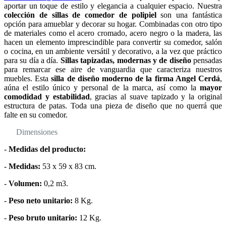
aportar un toque de estilo y elegancia a cualquier espacio. Nuestra
colección de sillas de comedor de polipiel
son una fantástica
opción para amueblar y decorar su hogar. Combinadas con otro tipo
de materiales como el acero cromado, acero negro o la madera, las
hacen un elemento imprescindible para convertir su comedor, salón
o cocina, en un ambiente versátil y decorativo, a la vez que práctico
para su día a día.
Sillas tapizadas, modernas y de diseño
pensadas
para remarcar ese aire de vanguardia que caracteriza nuestros
muebles. Esta
silla de diseño moderno de la firma Angel Cerdá
,
aúna el estilo único y personal de la marca, así como la
mayor
comodidad y estabilidad
, gracias al suave tapizado y la original
estructura de patas. Toda una pieza de diseño que no querrá que
falte en su comedor.
Dimensiones
-
Medidas del producto:
-
Medidas:
53 x 59 x 83 cm.
-
Volumen:
0,2 m3.
-
Peso neto unitario:
8 Kg.
-
Peso bruto unitario:
12 Kg.