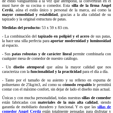
de estilo vanguardista a la vez que atemporal, la convertirán en el
must have de su cocina o comedor. Esta
silla de la firma Angel
Cerdá
, aúna el estilo único y personal de la marca, así como la
mayor comodidad y estabilidad
, gracias a la alta calidad de su
tapizado y la original estructura de patas.
Medidas del producto:
53 x 59 x 83 cm.
- La combinación del
tapizado en polipiel y el acero
de sus patas,
la hace una silla perfecta para
aportar modernidad y luminosidad
al espacio.
- Sus
patas robustas y de carácter lineal
permite combinarla con
cualquier mesa de comedor de nuestro catálogo.
- Un
diseño atemporal
que aúna la mayor calidad que nos
caracteriza con la
funcionalidad y la practicidad
para el día a día.
- Tanto por el tamaño de su asiento y su relleno en espuma de
poliuretano de 25kg/m3, así como su
cómodo respaldo
le permitirá
contar con el máximo confort, sin dejar de lado el diseño más actual.
Únicas y con mucha personalidad, todas nuestras
sillas de comedor
están fabricadas con
materiales de la más alta calidad
, siendo
garantía de mobiliario duradero y funcional. Y es que las
sillas de
comedor Angel Cerdá
están totalmente pensadas para disfrutar y