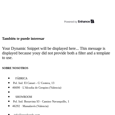
También te puede interesar
Your Dynamic Snippet will be displayed here... This message is
displayed because youy did not provide both a filter and a template
to use.
SOBRE NOSOTROS
FÁBRICA
Pol. Ind. El Canari - C/ Costera, 13
46690 · L'Alcudia de Crespins (Valencia)
SHOWROOM
Pol. Ind. Bonavista S3 - Camino Navasquillo, 1
46292 · Massalavés (Valencia)
info@angelcerda.com