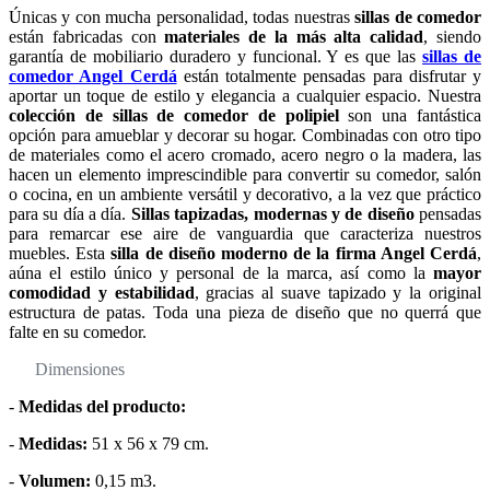
Únicas y con mucha personalidad, todas nuestras
sillas de comedor
están fabricadas con
materiales de la más alta calidad
, siendo
garantía de mobiliario duradero y funcional. Y es que las
sillas de
comedor Angel Cerdá
están totalmente pensadas para disfrutar y
aportar un toque de estilo y elegancia a cualquier espacio. Nuestra
colección de sillas de comedor de polipiel
son una fantástica
opción para amueblar y decorar su hogar. Combinadas con otro tipo
de materiales como el acero cromado, acero negro o la madera, las
hacen un elemento imprescindible para convertir su comedor, salón
o cocina, en un ambiente versátil y decorativo, a la vez que práctico
para su día a día.
Sillas tapizadas, modernas y de diseño
pensadas
para remarcar ese aire de vanguardia que caracteriza nuestros
muebles. Esta
silla de diseño moderno de la firma Angel Cerdá
,
aúna el estilo único y personal de la marca, así como la
mayor
comodidad y estabilidad
, gracias al suave tapizado y la original
estructura de patas. Toda una pieza de diseño que no querrá que
falte en su comedor.
Dimensiones
-
Medidas del producto:
-
Medidas:
51 x 56 x 79 cm.
-
Volumen:
0,15 m3.