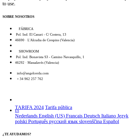
to use.
SOBRE NOSOTROS
FÁBRICA
Pol. Ind. El Canari - C/ Costera, 13
46690 · L'Alcudia de Crespins (Valencia)
SHOWROOM
Pol. Ind. Bonavista S3 - Camino Navasquillo, 1
46292 · Massalavés (Valencia)
info@angelcerda.com
+ 34 962 257 762
TARIFA 2024
Tarifa pública
ES
Nederlands
English (US)
Français
Deutsch
Italiano
Język
polski
Português
русский язык
slovenščina
Español
¿TE AYUDAMOS?