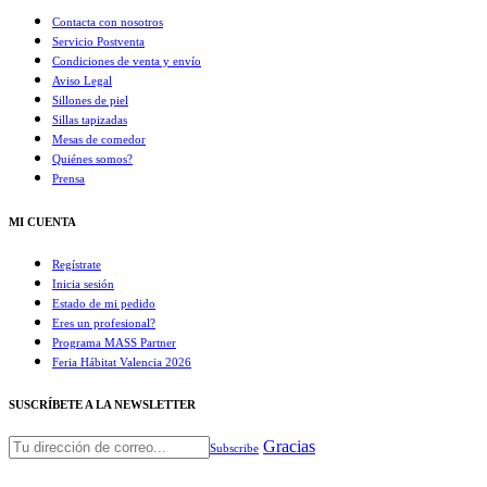
Contacta con nosotros
Servicio Postventa
Condiciones de venta y envío
Aviso Legal
Sillones de piel
Sillas tapizadas
Mesas de comedor
Quiénes somos?
Prensa
MI CUENTA
Regístrate
Inicia sesión
Estado de mi pedido
Eres un profesional?
Programa MASS Partner
Feria Hábitat Valencia 2026​
SUSCRÍBETE A LA NEWSLETTER
Gracias
Subscribe