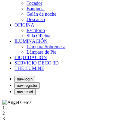
Tocador
Banqueta
Galán de noche
Descanso
OFICINA
Escritorio
Silla Oficina
ILUMINACIÓN
Lámpara Sobremesa
Lámpara de Pie
LIQUIDACIÓN
SERVICIO DECO 3D
THE LUMINE
nav-login
nav-register
nav-reset
1
2
3