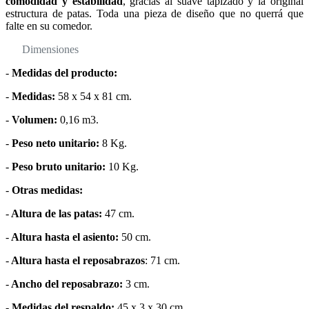
comodidad y estabilidad
, gracias al suave tapizado y la original
estructura de patas. Toda una pieza de diseño que no querrá que
falte en su comedor.
Dimensiones
-
Medidas del producto:
-
Medidas:
58 x 54 x 81 cm.
-
Volumen:
0,16 m3.
-
Peso neto unitario:
8 Kg.
-
Peso bruto unitario:
10 Kg.
-
Otras medidas:
-
Altura de las patas:
47 cm.
-
Altura hasta el asiento:
50 cm.
-
Altura hasta el reposabrazos
: 71 cm.
-
Ancho del reposabrazo:
3 cm.
-
Medidas del respaldo:
45 x 3 x 30 cm.