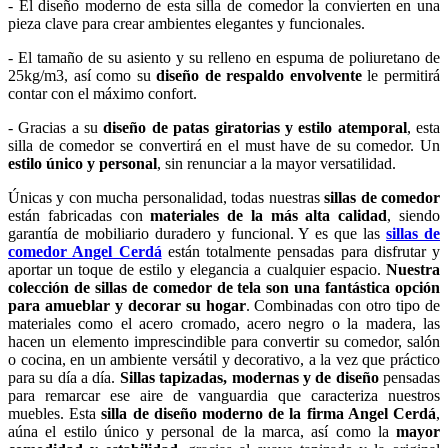
- El diseño moderno de esta silla de comedor la convierten en una
pieza clave para crear ambientes elegantes y funcionales.
- El tamaño de su asiento y su relleno en espuma de poliuretano de
25kg/m3, así como su
diseño de respaldo envolvente
le permitirá
contar con el máximo confort.
- Gracias a su
diseño de patas giratorias y estilo atemporal
, esta
silla de comedor se convertirá en el must have de su comedor. Un
estilo único y personal
, sin renunciar a la mayor versatilidad.
Únicas y con mucha personalidad, todas nuestras
sillas de comedor
están fabricadas con
materiales de la más alta calidad
, siendo
garantía de mobiliario duradero y funcional. Y es que las
sillas de
comedor Angel Cerdá
están totalmente pensadas para disfrutar y
aportar un toque de estilo y elegancia a cualquier espacio.
Nuestra
colección de sillas de comedor de tela son una fantástica opción
para amueblar y decorar su hogar
. Combinadas con otro tipo de
materiales como el acero cromado, acero negro o la madera, las
hacen un elemento imprescindible para convertir su comedor, salón
o cocina, en un ambiente versátil y decorativo, a la vez que práctico
para su día a día.
Sillas tapizadas, modernas y de diseño
pensadas
para remarcar ese aire de vanguardia que caracteriza nuestros
muebles. Esta
silla de diseño moderno de la firma Angel Cerdá
,
aúna el estilo único y personal de la marca, así como la
mayor