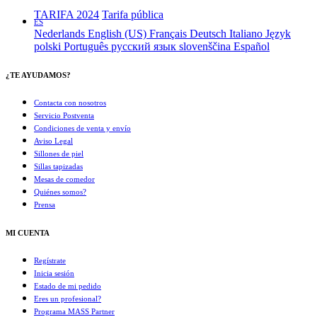
TARIFA 2024
Tarifa pública
ES
Nederlands
English (US)
Français
Deutsch
Italiano
Język
polski
Português
русский язык
slovenščina
Español
¿TE AYUDAMOS?
Contacta con nosotros
Servicio Postventa
Condiciones de venta y envío
Aviso Legal
Sillones de piel
Sillas tapizadas
Mesas de comedor
Quiénes somos?
Prensa
MI CUENTA
Regístrate
Inicia sesión
Estado de mi pedido
Eres un profesional?
Programa MASS Partner