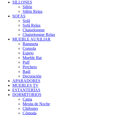
SILLONES
Sillón
Sillón Relax
SOFÁS
Sofá
Sofá Relax
Chaiselongue
Chaiselongue Relax
MUEBLE AUXILIAR
Banqueta
Consola
Espejo
Mueble Bar
Puff
Perchero
Baúl
Decoración
APARADORES
MUEBLES TV
ESTANTERÍAS
DORMITORIOS
Cama
Mesita de Noche
Chifonier
Cómoda