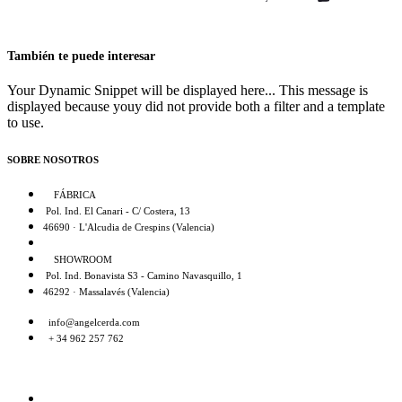
También te puede interesar
Your Dynamic Snippet will be displayed here... This message is
displayed because youy did not provide both a filter and a template
to use.
SOBRE NOSOTROS
FÁBRICA
Pol. Ind. El Canari - C/ Costera, 13
46690 · L'Alcudia de Crespins (Valencia)
SHOWROOM
Pol. Ind. Bonavista S3 - Camino Navasquillo, 1
46292 · Massalavés (Valencia)
info@angelcerda.com
+ 34 962 257 762