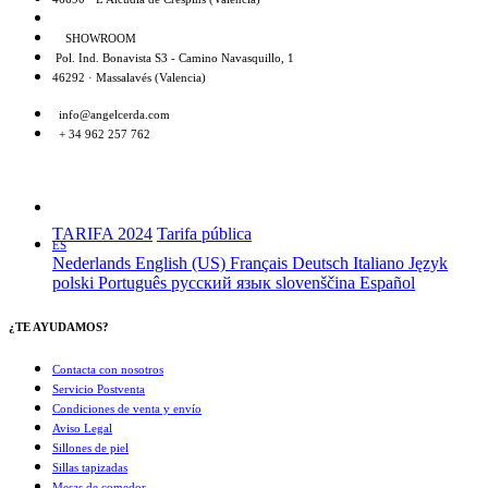
SHOWROOM
Pol. Ind. Bonavista S3 - Camino Navasquillo, 1
46292 · Massalavés (Valencia)
info@angelcerda.com
+ 34 962 257 762
TARIFA 2024
Tarifa pública
ES
Nederlands
English (US)
Français
Deutsch
Italiano
Język
polski
Português
русский язык
slovenščina
Español
¿TE AYUDAMOS?
Contacta con nosotros
Servicio Postventa
Condiciones de venta y envío
Aviso Legal
Sillones de piel
Sillas tapizadas
Mesas de comedor