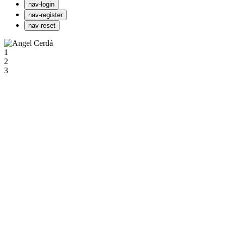
nav-login
nav-register
nav-reset
1
2
3