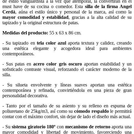
de estilo vanguardista a la vez que atemporal, la convertirán en el
must have de su cocina o comedor. Esta
silla de la firma Angel
Cerdá
, aúna el estilo único y personal de la marca, así como la
mayor comodidad y estabilidad
, gracias a la alta calidad de su
tapizado y la original estructura de patas.
Medidas del producto:
55 x 63 x 86 cm.
- Su tapizado en
tela color azul
aporta textura y calidez, creando
una estética elegante y acogedora ideal para ambientes
contemporáneos.
- Sus patas en
acero color gris oscuro
aportan estabilidad y un
sofisticado contraste visual, reforzando el carácter moderno de la
silla.
- Su silueta envolvente y líneas suaves aportan una estética
contemporánea y refinada, convirtiéndola en una pieza de gran
personalidad decorativa.
- Tanto por el tamaño de su asiento y su relleno en espuma de
poliuretano de 25kg/m3, así como su
cómodo respaldo
le permitirá
contar con el máximo confort, sin dejar de lado el diseño más actual.
- Su
sistema giratorio 180º
con
mecanismo de retorno
aporta una
mayor comodidad y libertad de movimiento, favoreciendo una