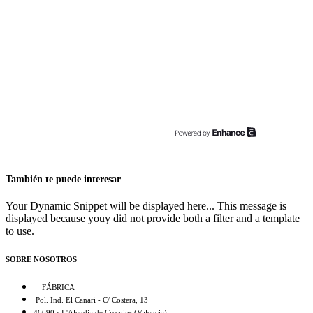
También te puede interesar
Your Dynamic Snippet will be displayed here... This message is
displayed because youy did not provide both a filter and a template
to use.
SOBRE NOSOTROS
FÁBRICA
Pol. Ind. El Canari - C/ Costera, 13
46690 · L'Alcudia de Crespins (Valencia)