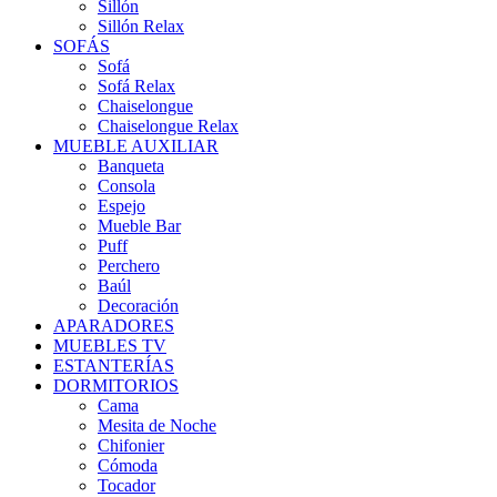
Sillón
Sillón Relax
SOFÁS
Sofá
Sofá Relax
Chaiselongue
Chaiselongue Relax
MUEBLE AUXILIAR
Banqueta
Consola
Espejo
Mueble Bar
Puff
Perchero
Baúl
Decoración
APARADORES
MUEBLES TV
ESTANTERÍAS
DORMITORIOS
Cama
Mesita de Noche
Chifonier
Cómoda
Tocador