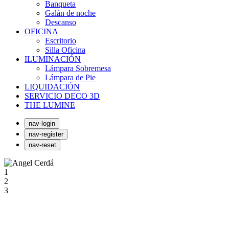
Banqueta
Galán de noche
Descanso
OFICINA
Escritorio
Silla Oficina
ILUMINACIÓN
Lámpara Sobremesa
Lámpara de Pie
LIQUIDACIÓN
SERVICIO DECO 3D
THE LUMINE
nav-login
nav-register
nav-reset
1
2
3