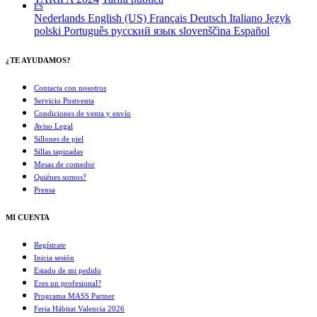
ES
Nederlands
English (US)
Français
Deutsch
Italiano
Język
polski
Português
русский язык
slovenščina
Español
¿TE AYUDAMOS?
Contacta con nosotros
Servicio Postventa
Condiciones de venta y envío
Aviso Legal
Sillones de piel
Sillas tapizadas
Mesas de comedor
Quiénes somos?
Prensa
MI CUENTA
Regístrate
Inicia sesión
Estado de mi pedido
Eres un profesional?
Programa MASS Partner
Feria Hábitat Valencia 2026​