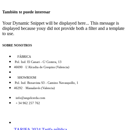
También te puede interesar
Your Dynamic Snippet will be displayed here... This message is
displayed because youy did not provide both a filter and a template
to use.
SOBRE NOSOTROS
FÁBRICA
Pol. Ind. El Canari - C/ Costera, 13
46690 · L'Alcudia de Crespins (Valencia)
SHOWROOM
Pol. Ind. Bonavista S3 - Camino Navasquillo, 1
46292 · Massalavés (Valencia)
info@angelcerda.com
+ 34 962 257 762
TARIFA 2024
Tarifa pública