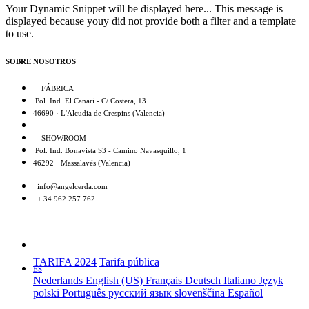
Your Dynamic Snippet will be displayed here... This message is
displayed because youy did not provide both a filter and a template
to use.
SOBRE NOSOTROS
FÁBRICA
Pol. Ind. El Canari - C/ Costera, 13
46690 · L'Alcudia de Crespins (Valencia)
SHOWROOM
Pol. Ind. Bonavista S3 - Camino Navasquillo, 1
46292 · Massalavés (Valencia)
info@angelcerda.com
+ 34 962 257 762
TARIFA 2024
Tarifa pública
ES
Nederlands
English (US)
Français
Deutsch
Italiano
Język
polski
Português
русский язык
slovenščina
Español