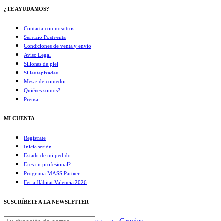
¿TE AYUDAMOS?
Contacta con nosotros
Servicio Postventa
Condiciones de venta y envío
Aviso Legal
Sillones de piel
Sillas tapizadas
Mesas de comedor
Quiénes somos?
Prensa
MI CUENTA
Regístrate
Inicia sesión
Estado de mi pedido
Eres un profesional?
Programa MASS Partner
Feria Hábitat Valencia 2026​
SUSCRÍBETE A LA NEWSLETTER
Gracias