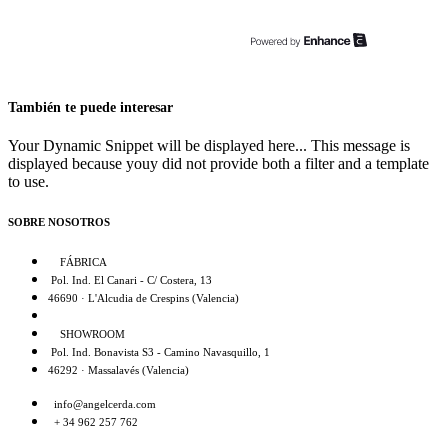
También te puede interesar
Your Dynamic Snippet will be displayed here... This message is
displayed because youy did not provide both a filter and a template
to use.
SOBRE NOSOTROS
FÁBRICA
Pol. Ind. El Canari - C/ Costera, 13
46690 · L'Alcudia de Crespins (Valencia)
SHOWROOM
Pol. Ind. Bonavista S3 - Camino Navasquillo, 1
46292 · Massalavés (Valencia)
info@angelcerda.com
+ 34 962 257 762