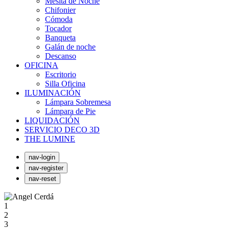
Mesita de Noche
Chifonier
Cómoda
Tocador
Banqueta
Galán de noche
Descanso
OFICINA
Escritorio
Silla Oficina
ILUMINACIÓN
Lámpara Sobremesa
Lámpara de Pie
LIQUIDACIÓN
SERVICIO DECO 3D
THE LUMINE
nav-login
nav-register
nav-reset
1
2
3