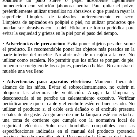
solamente un paño suave o papel absorbente ligeramente
humedecido con solución jabonosa neutra. Para quitar el polvo,
preferiblemente utilizar utensilios no abrasivos o que puedan rayar la
superficie. Limpieza de tapizados preferentemente en seco.
Limpieza de tapizados en polipiel o piel, no utilizar productos que
puedan ser abrasivos con la piel. Hidratar de forma periódica para
evitar la sequedad y grietas en la piel por el paso del tiempo.
· Advertencias de precaución:
Evita poner objetos pesados sobre
el producto. Es recomendable poner los objetos más pesados en la
parte inferior del mueble. No abrir más de un cajón a la vez. No
utilizar como escalera. No permitir que los niños se pongan de pie,
trepen o se cuelguen de los cajones, puertas o baldas. No arrastrar el
mueble una vez lleno.
· Advertencias para aparatos eléctricos:
Mantener fuera del
alcance de los niños. Evitar el sobrecalentamiento, no cubrir ni
bloquear las aberturas de ventilación. Apagar la lámpara y
desconectarla si se percibe un calentamiento excesivo. Verificar
periódicamente que el cable y el enchufe estén en buen estado. No
utilizar el producto si el cable está dañado o el enchufe presenta
señales de desgaste. Asegurarse de que la lámpara esté conectada a
una toma de corriente que cumpla con la normativa local de
seguridad eléctrica. Solo usar bombillas compatibles con las
especificaciones indicadas en el manual del producto (potencia
máxima, tipo de casquillo, etc.). Desconectar la lámpara de la toma