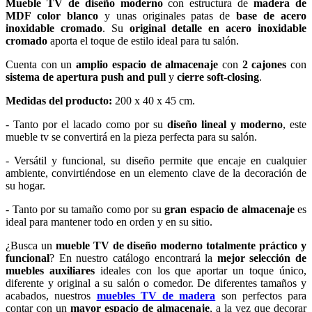
Mueble TV de diseño moderno
con estructura de
madera de
MDF color blanco
y unas originales patas de
base de acero
inoxidable cromado
. Su
original detalle en acero inoxidable
cromado
aporta el toque de estilo ideal para tu salón.
Cuenta con un
amplio espacio de almacenaje
con
2 cajones
con
sistema de apertura push and pull
y
cierre soft-closing
.
Medidas del producto:
200 x 40 x 45 cm.
- Tanto por el lacado como por su
diseño lineal y moderno
, este
mueble tv se convertirá en la pieza perfecta para su salón.
- Versátil y funcional, su diseño permite que encaje en cualquier
ambiente, convirtiéndose en un elemento clave de la decoración de
su hogar.
- Tanto por su tamaño como por su
gran espacio de almacenaje
es
ideal para mantener todo en orden y en su sitio.
¿Busca un
mueble TV de diseño moderno totalmente práctico y
funcional
? En nuestro catálogo encontrará la
mejor selección de
muebles auxiliares
ideales con los que aportar un toque único,
diferente y original a su salón o comedor. De diferentes tamaños y
acabados, nuestros
muebles TV de madera
son perfectos para
contar con un
mayor espacio de almacenaje
, a la vez que decorar