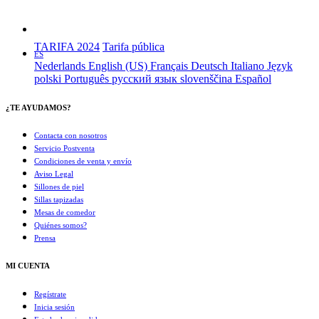
TARIFA 2024
Tarifa pública
ES
Nederlands
English (US)
Français
Deutsch
Italiano
Język
polski
Português
русский язык
slovenščina
Español
¿TE AYUDAMOS?
Contacta con nosotros
Servicio Postventa
Condiciones de venta y envío
Aviso Legal
Sillones de piel
Sillas tapizadas
Mesas de comedor
Quiénes somos?
Prensa
MI CUENTA
Regístrate
Inicia sesión