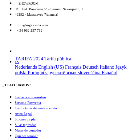
SHOWROOM
Pol. Ind. Bonavista S3 - Camino Navasquillo, 1
46292 · Massalavés (Valencia)
info@angelcerda.com
+ 34 962 257 762
TARIFA 2024
Tarifa pública
ES
Nederlands
English (US)
Français
Deutsch
Italiano
Język
polski
Português
русский язык
slovenščina
Español
¿TE AYUDAMOS?
Contacta con nosotros
Servicio Postventa
Condiciones de venta y envío
Aviso Legal
Sillones de piel
Sillas tapizadas
Mesas de comedor
Quiénes somos?