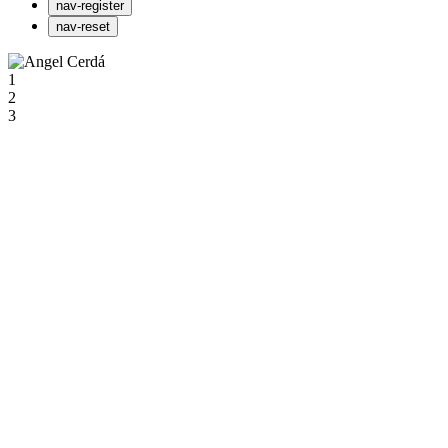
nav-register
nav-reset
1
2
3