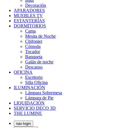
Baúl
Decoración
APARADORES
MUEBLES TV
ESTANTERÍAS
DORMITORIOS
Cama
Mesita de Noche
Chifonier
Cómoda
Tocador
Banqueta
Galán de noche
Descanso
OFICINA
Escritorio
Silla Oficina
ILUMINACIÓN
Lámpara Sobremesa
Lámpara de Pie
LIQUIDACIÓN
SERVICIO DECO 3D
THE LUMINE
nav-login