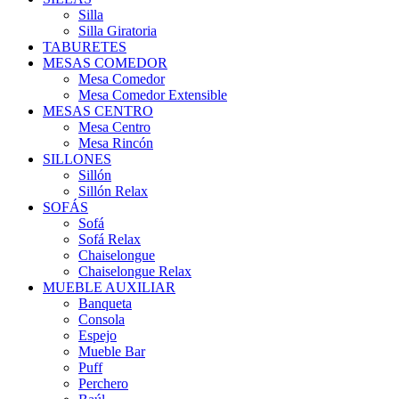
Silla
Silla Giratoria
TABURETES
MESAS COMEDOR
Mesa Comedor
Mesa Comedor Extensible
MESAS CENTRO
Mesa Centro
Mesa Rincón
SILLONES
Sillón
Sillón Relax
SOFÁS
Sofá
Sofá Relax
Chaiselongue
Chaiselongue Relax
MUEBLE AUXILIAR
Banqueta
Consola
Espejo
Mueble Bar
Puff
Perchero