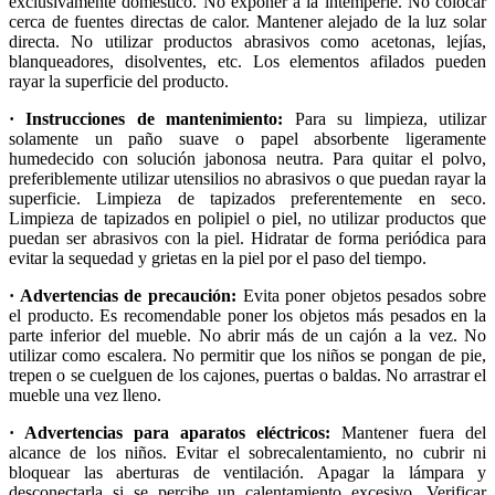
exclusivamente doméstico. No exponer a la intemperie. No colocar
cerca de fuentes directas de calor. Mantener alejado de la luz solar
directa. No utilizar productos abrasivos como acetonas, lejías,
blanqueadores, disolventes, etc. Los elementos afilados pueden
rayar la superficie del producto.
· Instrucciones de mantenimiento:
Para su limpieza, utilizar
solamente un paño suave o papel absorbente ligeramente
humedecido con solución jabonosa neutra. Para quitar el polvo,
preferiblemente utilizar utensilios no abrasivos o que puedan rayar la
superficie. Limpieza de tapizados preferentemente en seco.
Limpieza de tapizados en polipiel o piel, no utilizar productos que
puedan ser abrasivos con la piel. Hidratar de forma periódica para
evitar la sequedad y grietas en la piel por el paso del tiempo.
· Advertencias de precaución:
Evita poner objetos pesados sobre
el producto. Es recomendable poner los objetos más pesados en la
parte inferior del mueble. No abrir más de un cajón a la vez. No
utilizar como escalera. No permitir que los niños se pongan de pie,
trepen o se cuelguen de los cajones, puertas o baldas. No arrastrar el
mueble una vez lleno.
· Advertencias para aparatos eléctricos:
Mantener fuera del
alcance de los niños. Evitar el sobrecalentamiento, no cubrir ni
bloquear las aberturas de ventilación. Apagar la lámpara y
desconectarla si se percibe un calentamiento excesivo. Verificar