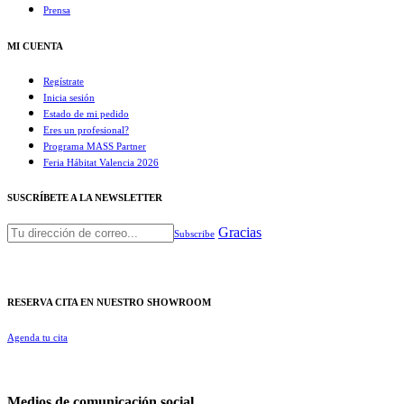
Prensa
MI CUENTA
Regístrate
Inicia sesión
Estado de mi pedido
Eres un profesional?
Programa MASS Partner
Feria Hábitat Valencia 2026​
SUSCRÍBETE A LA NEWSLETTER
Gracias
Subscribe
RESERVA CITA EN NUESTRO SHOWROOM
Agenda tu cita
Medios de comunicación social