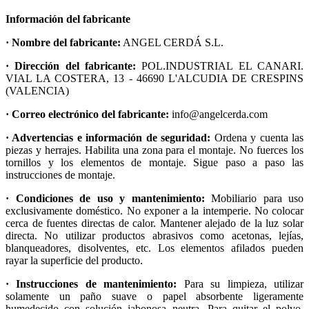
Información del fabricante
· Nombre del fabricante:
ANGEL CERDÁ S.L.
· Dirección del fabricante:
POL.INDUSTRIAL EL CANARI.
VIAL LA COSTERA, 13 - 46690 L'ALCUDIA DE CRESPINS
(VALENCIA)
· Correo electrónico del fabricante:
info@angelcerda.com
· Advertencias e información de seguridad:
Ordena y cuenta las
piezas y herrajes. Habilita una zona para el montaje. No fuerces los
tornillos y los elementos de montaje. Sigue paso a paso las
instrucciones de montaje.
· Condiciones de uso y mantenimiento:
Mobiliario para uso
exclusivamente doméstico. No exponer a la intemperie. No colocar
cerca de fuentes directas de calor. Mantener alejado de la luz solar
directa. No utilizar productos abrasivos como acetonas, lejías,
blanqueadores, disolventes, etc. Los elementos afilados pueden
rayar la superficie del producto.
· Instrucciones de mantenimiento:
Para su limpieza, utilizar
solamente un paño suave o papel absorbente ligeramente
humedecido con solución jabonosa neutra. Para quitar el polvo,