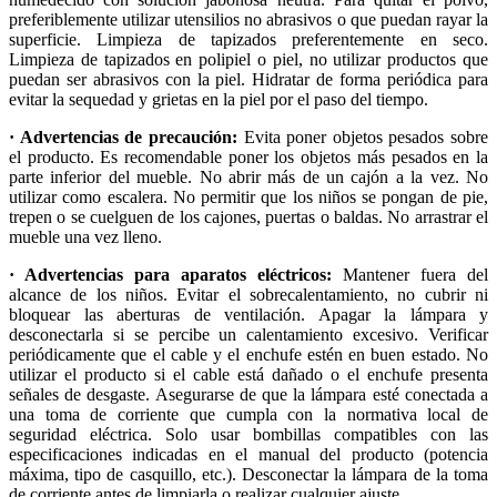
preferiblemente utilizar utensilios no abrasivos o que puedan rayar la
superficie. Limpieza de tapizados preferentemente en seco.
Limpieza de tapizados en polipiel o piel, no utilizar productos que
puedan ser abrasivos con la piel. Hidratar de forma periódica para
evitar la sequedad y grietas en la piel por el paso del tiempo.
· Advertencias de precaución:
Evita poner objetos pesados sobre
el producto. Es recomendable poner los objetos más pesados en la
parte inferior del mueble. No abrir más de un cajón a la vez. No
utilizar como escalera. No permitir que los niños se pongan de pie,
trepen o se cuelguen de los cajones, puertas o baldas. No arrastrar el
mueble una vez lleno.
· Advertencias para aparatos eléctricos:
Mantener fuera del
alcance de los niños. Evitar el sobrecalentamiento, no cubrir ni
bloquear las aberturas de ventilación. Apagar la lámpara y
desconectarla si se percibe un calentamiento excesivo. Verificar
periódicamente que el cable y el enchufe estén en buen estado. No
utilizar el producto si el cable está dañado o el enchufe presenta
señales de desgaste. Asegurarse de que la lámpara esté conectada a
una toma de corriente que cumpla con la normativa local de
seguridad eléctrica. Solo usar bombillas compatibles con las
especificaciones indicadas en el manual del producto (potencia
máxima, tipo de casquillo, etc.). Desconectar la lámpara de la toma
de corriente antes de limpiarla o realizar cualquier ajuste.