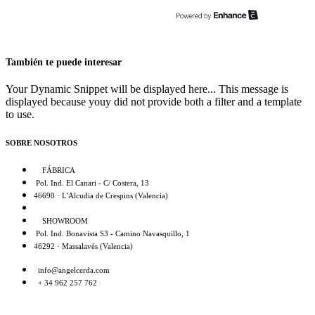
También te puede interesar
Your Dynamic Snippet will be displayed here... This message is
displayed because youy did not provide both a filter and a template
to use.
SOBRE NOSOTROS
FÁBRICA
Pol. Ind. El Canari - C/ Costera, 13
46690 · L'Alcudia de Crespins (Valencia)
SHOWROOM
Pol. Ind. Bonavista S3 - Camino Navasquillo, 1
46292 · Massalavés (Valencia)
info@angelcerda.com
+ 34 962 257 762