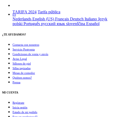
TARIFA 2024
Tarifa pública
ES
Nederlands
English (US)
Français
Deutsch
Italiano
Język
polski
Português
русский язык
slovenščina
Español
¿TE AYUDAMOS?
Contacta con nosotros
Servicio Postventa
Condiciones de venta y envío
Aviso Legal
Sillones de piel
Sillas tapizadas
Mesas de comedor
Quiénes somos?
Prensa
MI CUENTA
Regístrate
Inicia sesión
Estado de mi pedido
Eres un profesional?