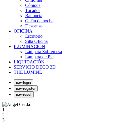
Chifonier
Cómoda
Tocador
Banqueta
Galán de noche
Descanso
OFICINA
Escritorio
Silla Oficina
ILUMINACIÓN
Lámpara Sobremesa
Lámpara de Pie
LIQUIDACIÓN
SERVICIO DECO 3D
THE LUMINE
nav-login
nav-register
nav-reset
1
2
3