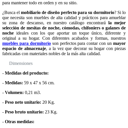
para mantener todo en orden y en su sitio.
¿Busca el
mobiliario de diseño perfecto para su dormitorio
? Si lo
que necesita son muebles de alta calidad y prácticos para amueblar
su zona de descanso, en nuestro catálogo encontrará
la mejor
selección de mesitas de noche, cómodas, chifoniers o galanes de
noche
ideales con los que aportar un toque único, diferente y
original a su hogar. Con diferentes acabados y formas, nuestros
muebles para dormitorio
son perfectos para contar con un
mayor
espacio de almacenaje
, a la vez que decorar su hogar con piezas
fabricadas con materiales nobles de la más alta calidad.
Dimensiones
-
Medidas del producto:
-
Medidas:
59 x 47 x 56 cm.
-
Volumen:
0,21 m3.
-
Peso neto unitario:
20 Kg.
-
Peso bruto unitario:
23 Kg.
-
Otras medidas: