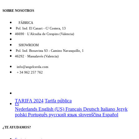
SOBRE NOSOTROS
FÁBRICA
Pol. Ind. El Canari - C/ Costera, 13
46690 · L'Alcudia de Crespins (Valencia)
SHOWROOM
Pol. Ind. Bonavista S3 - Camino Navasquillo, 1
46292 · Massalavés (Valencia)
info@angelcerda.com
+ 34 962 257 762
TARIFA 2024
Tarifa pública
ES
Nederlands
English (US)
Français
Deutsch
Italiano
Język
polski
Português
русский язык
slovenščina
Español
¿TE AYUDAMOS?