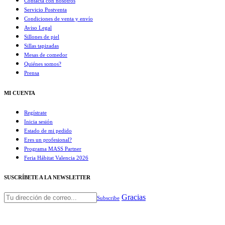
Contacta con nosotros
Servicio Postventa
Condiciones de venta y envío
Aviso Legal
Sillones de piel
Sillas tapizadas
Mesas de comedor
Quiénes somos?
Prensa
MI CUENTA
Regístrate
Inicia sesión
Estado de mi pedido
Eres un profesional?
Programa MASS Partner
Feria Hábitat Valencia 2026​
SUSCRÍBETE A LA NEWSLETTER
Gracias
Subscribe