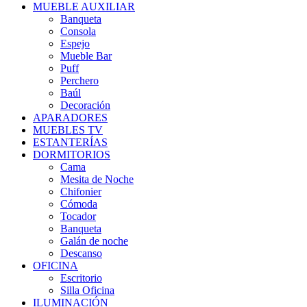
MUEBLE AUXILIAR
Banqueta
Consola
Espejo
Mueble Bar
Puff
Perchero
Baúl
Decoración
APARADORES
MUEBLES TV
ESTANTERÍAS
DORMITORIOS
Cama
Mesita de Noche
Chifonier
Cómoda
Tocador
Banqueta
Galán de noche
Descanso
OFICINA
Escritorio
Silla Oficina
ILUMINACIÓN