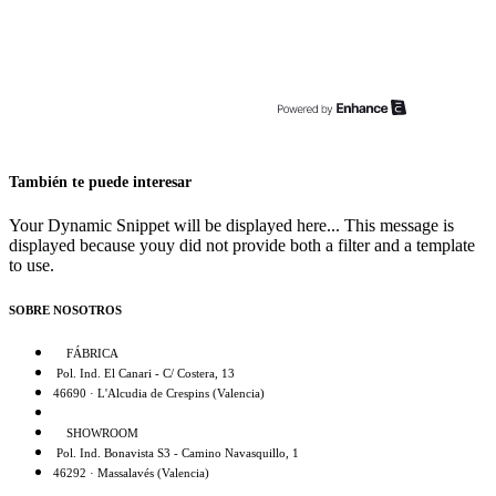
También te puede interesar
Your Dynamic Snippet will be displayed here... This message is
displayed because youy did not provide both a filter and a template
to use.
SOBRE NOSOTROS
FÁBRICA
Pol. Ind. El Canari - C/ Costera, 13
46690 · L'Alcudia de Crespins (Valencia)
SHOWROOM
Pol. Ind. Bonavista S3 - Camino Navasquillo, 1
46292 · Massalavés (Valencia)