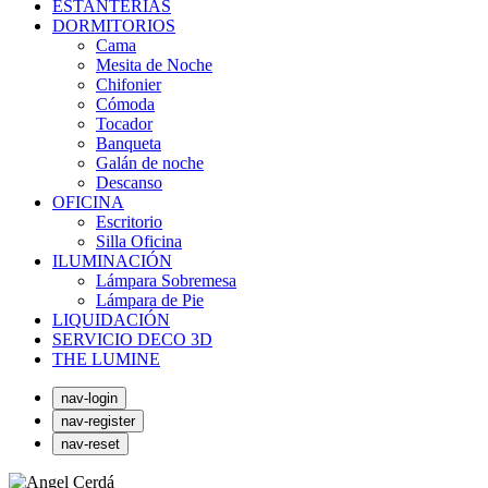
ESTANTERÍAS
DORMITORIOS
Cama
Mesita de Noche
Chifonier
Cómoda
Tocador
Banqueta
Galán de noche
Descanso
OFICINA
Escritorio
Silla Oficina
ILUMINACIÓN
Lámpara Sobremesa
Lámpara de Pie
LIQUIDACIÓN
SERVICIO DECO 3D
THE LUMINE
nav-login
nav-register
nav-reset