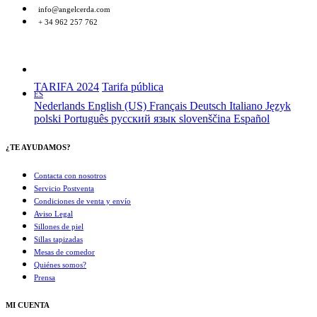
info@angelcerda.com
+ 34 962 257 762
TARIFA 2024
Tarifa pública
ES
Nederlands
English (US)
Français
Deutsch
Italiano
Język
polski
Português
русский язык
slovenščina
Español
¿TE AYUDAMOS?
Contacta con nosotros
Servicio Postventa
Condiciones de venta y envío
Aviso Legal
Sillones de piel
Sillas tapizadas
Mesas de comedor
Quiénes somos?
Prensa
MI CUENTA