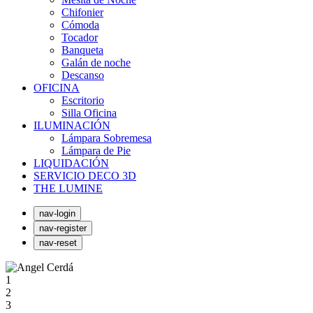
Chifonier
Cómoda
Tocador
Banqueta
Galán de noche
Descanso
OFICINA
Escritorio
Silla Oficina
ILUMINACIÓN
Lámpara Sobremesa
Lámpara de Pie
LIQUIDACIÓN
SERVICIO DECO 3D
THE LUMINE
nav-login
nav-register
nav-reset
1
2
3