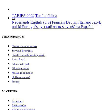
TARIFA 2024
Tarifa pública
ES
Nederlands
English (US)
Français
Deutsch
Italiano
Język
polski
Português
русский язык
slovenščina
Español
¿TE AYUDAMOS?
Contacta con nosotros
Servicio Postventa
Condiciones de venta y envío
Aviso Legal
Sillones de piel
Sillas tapizadas
Mesas de comedor
Quiénes somos?
Prensa
MI CUENTA
Regístrate
Inicia sesión
Estado de mi pedido