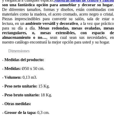
y elegancia a cualquier espacio.
Nuestras mesas de centro y rincón
son una fantástica opción para amueblar y decorar su hogar
.
De diferentes tamaños, formas y diseños, están combinadas con
materiales como la madera, el acero cromado, acero negro o cristal.
Piezas imprescindibles para convertir su salón, sala de estar o
lectura, en un
ambiente versátil y decorativo
, a la vez que práctico
para su día a día.
Mesas redondas, mesas ovaladas, mesas
rectangulares, o, mesas extensibles, con espacio de
almacenamiento o no…
, sean cual sean sus necesidades, en
nuestro catálogo encontrará la mejor opción para usted y su hogar.
Dimensiones
-
Medidas del producto:
-
Medidas:
Ø50 x 50 cm.
-
Volumen:
0,13 m3.
-
Peso neto unitario:
15 Kg.
-
Peso bruto unitario:
18 Kg.
-
Otras medidas:
-
Grosor de la tapa:
0,3 cm.