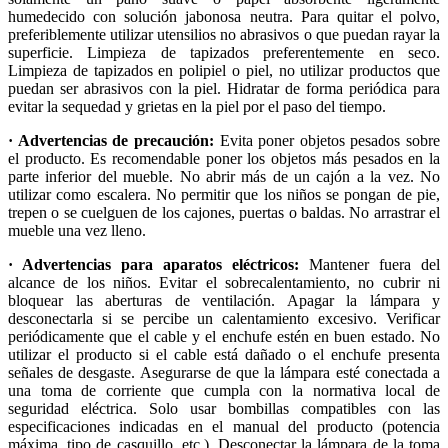
humedecido con solución jabonosa neutra. Para quitar el polvo,
preferiblemente utilizar utensilios no abrasivos o que puedan rayar la
superficie. Limpieza de tapizados preferentemente en seco.
Limpieza de tapizados en polipiel o piel, no utilizar productos que
puedan ser abrasivos con la piel. Hidratar de forma periódica para
evitar la sequedad y grietas en la piel por el paso del tiempo.
· Advertencias de precaución:
Evita poner objetos pesados sobre
el producto. Es recomendable poner los objetos más pesados en la
parte inferior del mueble. No abrir más de un cajón a la vez. No
utilizar como escalera. No permitir que los niños se pongan de pie,
trepen o se cuelguen de los cajones, puertas o baldas. No arrastrar el
mueble una vez lleno.
· Advertencias para aparatos eléctricos:
Mantener fuera del
alcance de los niños. Evitar el sobrecalentamiento, no cubrir ni
bloquear las aberturas de ventilación. Apagar la lámpara y
desconectarla si se percibe un calentamiento excesivo. Verificar
periódicamente que el cable y el enchufe estén en buen estado. No
utilizar el producto si el cable está dañado o el enchufe presenta
señales de desgaste. Asegurarse de que la lámpara esté conectada a
una toma de corriente que cumpla con la normativa local de
seguridad eléctrica. Solo usar bombillas compatibles con las
especificaciones indicadas en el manual del producto (potencia
máxima, tipo de casquillo, etc.). Desconectar la lámpara de la toma