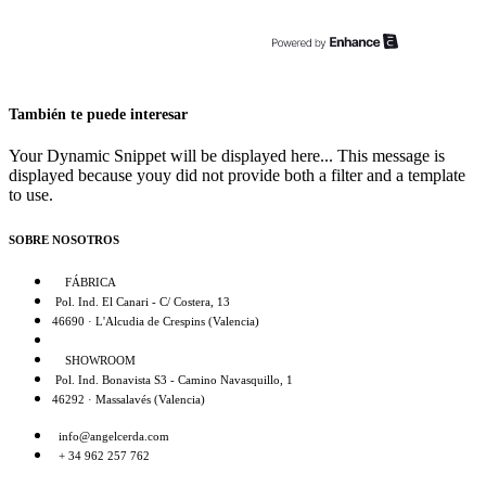
También te puede interesar
Your Dynamic Snippet will be displayed here... This message is
displayed because youy did not provide both a filter and a template
to use.
SOBRE NOSOTROS
FÁBRICA
Pol. Ind. El Canari - C/ Costera, 13
46690 · L'Alcudia de Crespins (Valencia)
SHOWROOM
Pol. Ind. Bonavista S3 - Camino Navasquillo, 1
46292 · Massalavés (Valencia)
info@angelcerda.com
+ 34 962 257 762