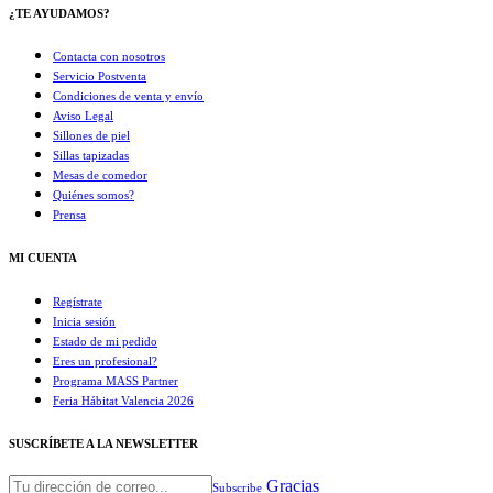
¿TE AYUDAMOS?
Contacta con nosotros
Servicio Postventa
Condiciones de venta y envío
Aviso Legal
Sillones de piel
Sillas tapizadas
Mesas de comedor
Quiénes somos?
Prensa
MI CUENTA
Regístrate
Inicia sesión
Estado de mi pedido
Eres un profesional?
Programa MASS Partner
Feria Hábitat Valencia 2026​
SUSCRÍBETE A LA NEWSLETTER
Gracias
Subscribe