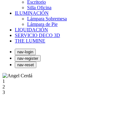
Escritorio
Silla Oficina
ILUMINACIÓN
Lámpara Sobremesa
Lámpara de Pie
LIQUIDACIÓN
SERVICIO DECO 3D
THE LUMINE
nav-login
nav-register
nav-reset
1
2
3