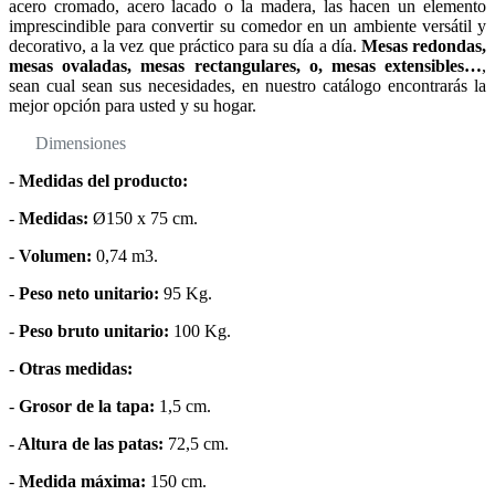
acero cromado, acero lacado o la madera, las hacen un elemento
imprescindible para convertir su comedor en un ambiente versátil y
decorativo, a la vez que práctico para su día a día.
Mesas redondas,
mesas ovaladas, mesas rectangulares, o, mesas extensibles…
,
sean cual sean sus necesidades, en nuestro catálogo encontrarás la
mejor opción para usted y su hogar.
Dimensiones
-
Medidas del producto:
-
Medidas:
Ø150 x 75 cm.
-
Volumen:
0,74 m3.
-
Peso neto unitario:
95 Kg.
-
Peso bruto unitario:
100 Kg.
-
Otras medidas:
-
Grosor de la tapa:
1,5 cm.
-
Altura de las patas:
72,5 cm.
-
Medida máxima:
150 cm.