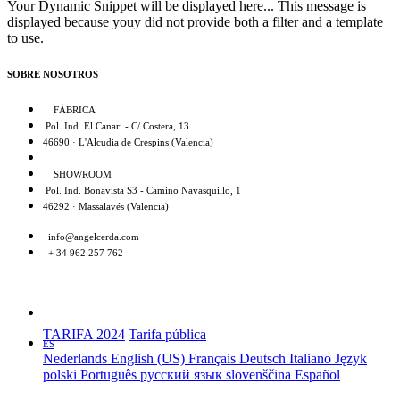
Your Dynamic Snippet will be displayed here... This message is
displayed because youy did not provide both a filter and a template
to use.
SOBRE NOSOTROS
FÁBRICA
Pol. Ind. El Canari - C/ Costera, 13
46690 · L'Alcudia de Crespins (Valencia)
SHOWROOM
Pol. Ind. Bonavista S3 - Camino Navasquillo, 1
46292 · Massalavés (Valencia)
info@angelcerda.com
+ 34 962 257 762
TARIFA 2024
Tarifa pública
ES
Nederlands
English (US)
Français
Deutsch
Italiano
Język
polski
Português
русский язык
slovenščina
Español