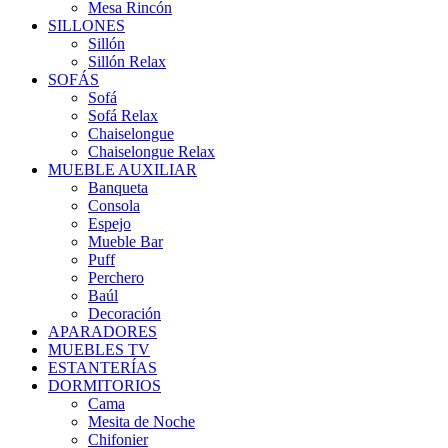
Mesa Rincón
SILLONES
Sillón
Sillón Relax
SOFÁS
Sofá
Sofá Relax
Chaiselongue
Chaiselongue Relax
MUEBLE AUXILIAR
Banqueta
Consola
Espejo
Mueble Bar
Puff
Perchero
Baúl
Decoración
APARADORES
MUEBLES TV
ESTANTERÍAS
DORMITORIOS
Cama
Mesita de Noche
Chifonier