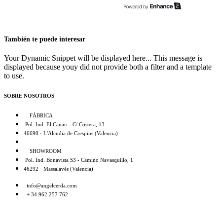
También te puede interesar
Your Dynamic Snippet will be displayed here... This message is
displayed because youy did not provide both a filter and a template
to use.
SOBRE NOSOTROS
FÁBRICA
Pol. Ind. El Canari - C/ Costera, 13
46690 · L'Alcudia de Crespins (Valencia)
SHOWROOM
Pol. Ind. Bonavista S3 - Camino Navasquillo, 1
46292 · Massalavés (Valencia)
info@angelcerda.com
+ 34 962 257 762