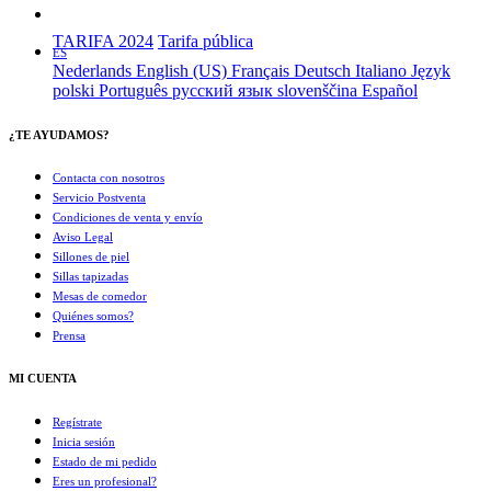
TARIFA 2024
Tarifa pública
ES
Nederlands
English (US)
Français
Deutsch
Italiano
Język
polski
Português
русский язык
slovenščina
Español
¿TE AYUDAMOS?
Contacta con nosotros
Servicio Postventa
Condiciones de venta y envío
Aviso Legal
Sillones de piel
Sillas tapizadas
Mesas de comedor
Quiénes somos?
Prensa
MI CUENTA
Regístrate
Inicia sesión
Estado de mi pedido
Eres un profesional?