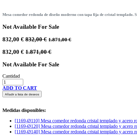
Mesa comedor redonda de diseño moderno con tapa fija de cristal templado. Su
Not Available For Sale
832,00
€
832,00
€
1.871,00
€
832,00
€
1.871,00
€
Not Available For Sale
Cantidad
ADD TO CART
Añadir a lista de deseos
Medidas disponibles:
[1169-Ø110] Mesa comedor redonda cristal templado y acero r
[1169-Ø120] Mesa comedor redonda cristal templado y acero r
[1169-Ø140] Mesa comedor redonda cristal templado y acero r