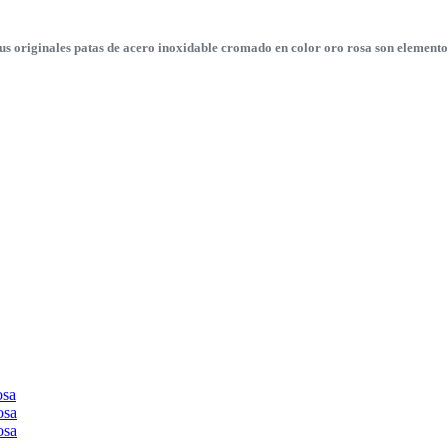
s originales patas de acero inoxidable cromado en color oro rosa son elementos 
osa
osa
osa