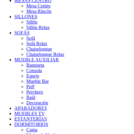
MESAS CENTRO
Mesa Centro
Mesa Rincón
SILLONES
Sillón
Sillón Relax
SOFÁS
Sofá
Sofá Relax
Chaiselongue
Chaiselongue Relax
MUEBLE AUXILIAR
Banqueta
Consola
Espejo
Mueble Bar
Puff
Perchero
Baúl
Decoración
APARADORES
MUEBLES TV
ESTANTERÍAS
DORMITORIOS
Cama