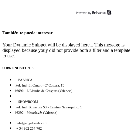
También te puede interesar
Your Dynamic Snippet will be displayed here... This message is
displayed because youy did not provide both a filter and a template
to use.
SOBRE NOSOTROS
FÁBRICA
Pol. Ind. El Canari - C/ Costera, 13
46690 · L'Alcudia de Crespins (Valencia)
SHOWROOM
Pol. Ind. Bonavista S3 - Camino Navasquillo, 1
46292 · Massalavés (Valencia)
info@angelcerda.com
+ 34 962 257 762