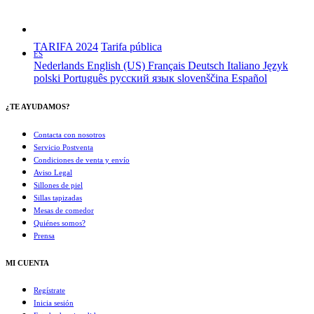
TARIFA 2024
Tarifa pública
ES
Nederlands
English (US)
Français
Deutsch
Italiano
Język
polski
Português
русский язык
slovenščina
Español
¿TE AYUDAMOS?
Contacta con nosotros
Servicio Postventa
Condiciones de venta y envío
Aviso Legal
Sillones de piel
Sillas tapizadas
Mesas de comedor
Quiénes somos?
Prensa
MI CUENTA
Regístrate
Inicia sesión