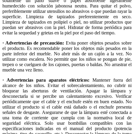
solamente un paño suave o papel absorbente ligeramente
humedecido con solución jabonosa neutra. Para quitar el polvo,
preferiblemente utilizar utensilios no abrasivos o que puedan rayar la
superficie. Limpieza de tapizados preferentemente en seco.
Limpieza de tapizados en polipiel o piel, no utilizar productos que
puedan ser abrasivos con la piel. Hidratar de forma periódica para
evitar la sequedad y grietas en la piel por el paso del tiempo.
· Advertencias de precaución:
Evita poner objetos pesados sobre
el producto. Es recomendable poner los objetos más pesados en la
parte inferior del mueble. No abrir más de un cajón a la vez. No
utilizar como escalera. No permitir que los niños se pongan de pie,
trepen o se cuelguen de los cajones, puertas o baldas. No arrastrar el
mueble una vez lleno.
· Advertencias para aparatos eléctricos:
Mantener fuera del
alcance de los niños. Evitar el sobrecalentamiento, no cubrir ni
bloquear las aberturas de ventilación. Apagar la lámpara y
desconectarla si se percibe un calentamiento excesivo. Verificar
periódicamente que el cable y el enchufe estén en buen estado. No
utilizar el producto si el cable está dañado o el enchufe presenta
señales de desgaste. Asegurarse de que la lámpara esté conectada a
una toma de corriente que cumpla con la normativa local de
seguridad eléctrica. Solo usar bombillas compatibles con las
especificaciones indicadas en el manual del producto (potencia
máxima, tipo de casquillo, etc.). Desconectar la lámpara de la toma