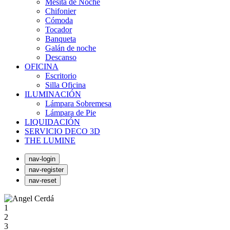
Mesita de Noche
Chifonier
Cómoda
Tocador
Banqueta
Galán de noche
Descanso
OFICINA
Escritorio
Silla Oficina
ILUMINACIÓN
Lámpara Sobremesa
Lámpara de Pie
LIQUIDACIÓN
SERVICIO DECO 3D
THE LUMINE
nav-login
nav-register
nav-reset
1
2
3