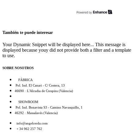
También te puede interesar
Your Dynamic Snippet will be displayed here... This message is
displayed because youy did not provide both a filter and a template
to use.
SOBRE NOSOTROS
FÁBRICA
Pol. Ind. El Canari - C/ Costera, 13
46690 · L'Alcudia de Crespins (Valencia)
SHOWROOM
Pol. Ind. Bonavista S3 - Camino Navasquillo, 1
46292 · Massalavés (Valencia)
info@angelcerda.com
+ 34 962 257 762