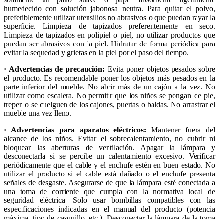
humedecido con solución jabonosa neutra. Para quitar el polvo,
preferiblemente utilizar utensilios no abrasivos o que puedan rayar la
superficie. Limpieza de tapizados preferentemente en seco.
Limpieza de tapizados en polipiel o piel, no utilizar productos que
puedan ser abrasivos con la piel. Hidratar de forma periódica para
evitar la sequedad y grietas en la piel por el paso del tiempo.
· Advertencias de precaución:
Evita poner objetos pesados sobre
el producto. Es recomendable poner los objetos más pesados en la
parte inferior del mueble. No abrir más de un cajón a la vez. No
utilizar como escalera. No permitir que los niños se pongan de pie,
trepen o se cuelguen de los cajones, puertas o baldas. No arrastrar el
mueble una vez lleno.
· Advertencias para aparatos eléctricos:
Mantener fuera del
alcance de los niños. Evitar el sobrecalentamiento, no cubrir ni
bloquear las aberturas de ventilación. Apagar la lámpara y
desconectarla si se percibe un calentamiento excesivo. Verificar
periódicamente que el cable y el enchufe estén en buen estado. No
utilizar el producto si el cable está dañado o el enchufe presenta
señales de desgaste. Asegurarse de que la lámpara esté conectada a
una toma de corriente que cumpla con la normativa local de
seguridad eléctrica. Solo usar bombillas compatibles con las
especificaciones indicadas en el manual del producto (potencia
máxima, tipo de casquillo, etc.). Desconectar la lámpara de la toma