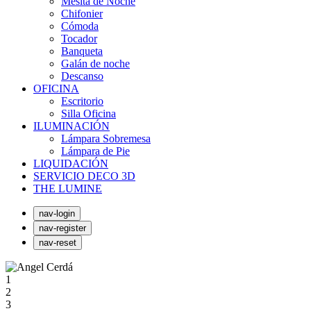
Mesita de Noche
Chifonier
Cómoda
Tocador
Banqueta
Galán de noche
Descanso
OFICINA
Escritorio
Silla Oficina
ILUMINACIÓN
Lámpara Sobremesa
Lámpara de Pie
LIQUIDACIÓN
SERVICIO DECO 3D
THE LUMINE
nav-login
nav-register
nav-reset
1
2
3