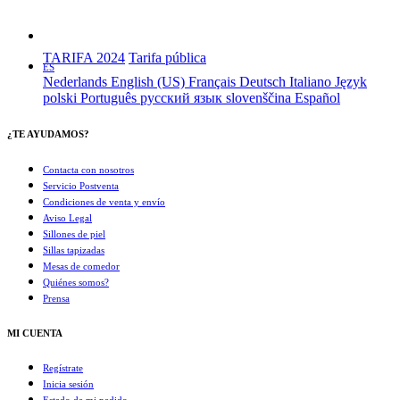
TARIFA 2024
Tarifa pública
ES
Nederlands
English (US)
Français
Deutsch
Italiano
Język
polski
Português
русский язык
slovenščina
Español
¿TE AYUDAMOS?
Contacta con nosotros
Servicio Postventa
Condiciones de venta y envío
Aviso Legal
Sillones de piel
Sillas tapizadas
Mesas de comedor
Quiénes somos?
Prensa
MI CUENTA
Regístrate
Inicia sesión