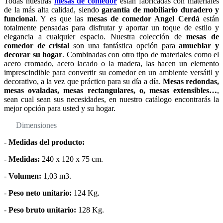
Todas nuestras
mesas de comedor
están fabricadas con materiales
de la más alta calidad, siendo
garantía de mobiliario duradero y
funcional
. Y es que las
mesas de comedor Angel Cerdá
están
totalmente pensadas para disfrutar y aportar un toque de estilo y
elegancia a cualquier espacio. Nuestra colección de
mesas de
comedor de cristal
son una fantástica opción para
amueblar y
decorar su hogar
. Combinadas con otro tipo de materiales como el
acero cromado, acero lacado o la madera, las hacen un elemento
imprescindible para convertir su comedor en un ambiente versátil y
decorativo, a la vez que práctico para su día a día.
Mesas redondas,
mesas ovaladas, mesas rectangulares, o, mesas extensibles…
,
sean cual sean sus necesidades, en nuestro catálogo encontrarás la
mejor opción para usted y su hogar.
Dimensiones
-
Medidas del producto:
-
Medidas:
240 x 120 x 75 cm.
-
Volumen:
1,03 m3.
-
Peso neto unitario:
124 Kg.
-
Peso bruto unitario:
128 Kg.