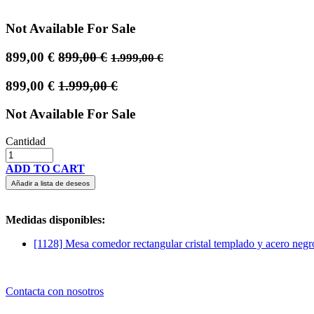
Not Available For Sale
899,00
€
899,00
€
1.999,00
€
899,00
€
1.999,00
€
Not Available For Sale
Cantidad
ADD TO CART
Añadir a lista de deseos
Medidas disponibles:
[1128] Mesa comedor rectangular cristal templado y acero negr
Contacta con nosotros