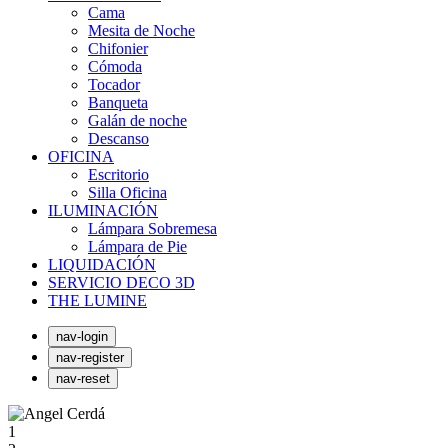
Cama
Mesita de Noche
Chifonier
Cómoda
Tocador
Banqueta
Galán de noche
Descanso
OFICINA
Escritorio
Silla Oficina
ILUMINACIÓN
Lámpara Sobremesa
Lámpara de Pie
LIQUIDACIÓN
SERVICIO DECO 3D
THE LUMINE
nav-login
nav-register
nav-reset
1