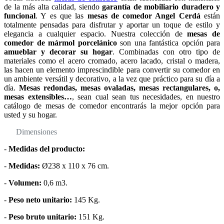
de la más alta calidad, siendo
garantía de mobiliario duradero y
funcional
. Y es que las
mesas de comedor Angel Cerdá
están
totalmente pensadas para disfrutar y aportar un toque de estilo y
elegancia a cualquier espacio. Nuestra colección de
mesas de
comedor de mármol porcelánico
son una fantástica opción para
amueblar y decorar su hogar
. Combinadas con otro tipo de
materiales como el acero cromado, acero lacado, cristal o madera,
las hacen un elemento imprescindible para convertir su comedor en
un ambiente versátil y decorativo, a la vez que práctico para su día a
día.
Mesas redondas, mesas ovaladas, mesas rectangulares, o,
mesas extensibles…
, sean cual sean tus necesidades, en nuestro
catálogo de mesas de comedor encontrarás la mejor opción para
usted y su hogar.
Dimensiones
-
Medidas del producto:
-
Medidas:
Ø238 x 110 x 76 cm.
-
Volumen:
0,6 m3.
-
Peso neto unitario:
145 Kg.
-
Peso bruto unitario:
151 Kg.