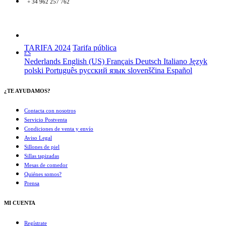
+ 34 962 257 762
TARIFA 2024
Tarifa pública
ES
Nederlands
English (US)
Français
Deutsch
Italiano
Język
polski
Português
русский язык
slovenščina
Español
¿TE AYUDAMOS?
Contacta con nosotros
Servicio Postventa
Condiciones de venta y envío
Aviso Legal
Sillones de piel
Sillas tapizadas
Mesas de comedor
Quiénes somos?
Prensa
MI CUENTA
Regístrate