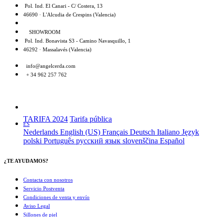
Pol. Ind. El Canari - C/ Costera, 13
46690 · L'Alcudia de Crespins (Valencia)
SHOWROOM
Pol. Ind. Bonavista S3 - Camino Navasquillo, 1
46292 · Massalavés (Valencia)
info@angelcerda.com
+ 34 962 257 762
TARIFA 2024
Tarifa pública
ES
Nederlands
English (US)
Français
Deutsch
Italiano
Język
polski
Português
русский язык
slovenščina
Español
¿TE AYUDAMOS?
Contacta con nosotros
Servicio Postventa
Condiciones de venta y envío
Aviso Legal
Sillones de piel