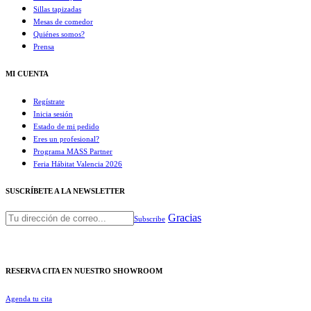
Sillas tapizadas
Mesas de comedor
Quiénes somos?
Prensa
MI CUENTA
Regístrate
Inicia sesión
Estado de mi pedido
Eres un profesional?
Programa MASS Partner
Feria Hábitat Valencia 2026​
SUSCRÍBETE A LA NEWSLETTER
Gracias
Subscribe
RESERVA CITA EN NUESTRO SHOWROOM
Agenda tu cita