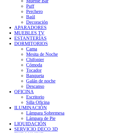
Mueble Bar
Puff
Perchero
Baúl
Decoración
APARADORES
MUEBLES TV
ESTANTERÍAS
DORMITORIOS
Cama
Mesita de Noche
Chifonier
Cómoda
Tocador
Banqueta
Galán de noche
Descanso
OFICINA
Escritorio
Silla Oficina
ILUMINACIÓN
Lámpara Sobremesa
Lámpara de Pie
LIQUIDACIÓN
SERVICIO DECO 3D