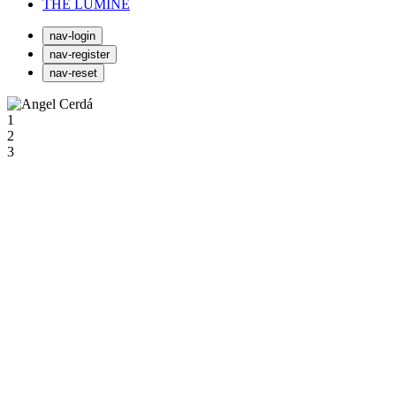
THE LUMINE
nav-login
nav-register
nav-reset
1
2
3