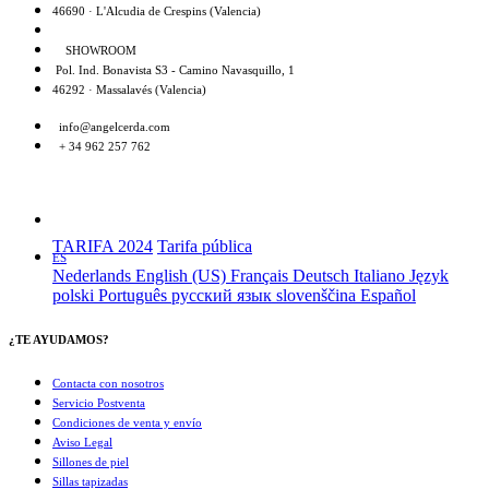
46690 · L'Alcudia de Crespins (Valencia)
SHOWROOM
Pol. Ind. Bonavista S3 - Camino Navasquillo, 1
46292 · Massalavés (Valencia)
info@angelcerda.com
+ 34 962 257 762
TARIFA 2024
Tarifa pública
ES
Nederlands
English (US)
Français
Deutsch
Italiano
Język
polski
Português
русский язык
slovenščina
Español
¿TE AYUDAMOS?
Contacta con nosotros
Servicio Postventa
Condiciones de venta y envío
Aviso Legal
Sillones de piel
Sillas tapizadas