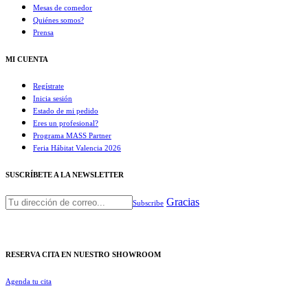
Mesas de comedor
Quiénes somos?
Prensa
MI CUENTA
Regístrate
Inicia sesión
Estado de mi pedido
Eres un profesional?
Programa MASS Partner
Feria Hábitat Valencia 2026​
SUSCRÍBETE A LA NEWSLETTER
Gracias
Subscribe
RESERVA CITA EN NUESTRO SHOWROOM
Agenda tu cita