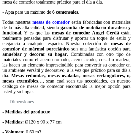
mesa de comedor totalmente práctica para el día a día.
- Apta para un máximo de
6 comensales
.
Todas nuestras
mesas de comedor
están fabricadas con materiales
de la más alta calidad, siendo
garantía de mobiliario duradero y
funcional
. Y es que las
mesas de comedor Angel Cerdá
están
totalmente pensadas para disfrutar y aportar un toque de estilo y
elegancia a cualquier espacio. Nuestra colección de
mesas de
comedor de mármol porcelánico
son una fantástica opción para
amueblar y decorar su hogar
. Combinadas con otro tipo de
materiales como el acero cromado, acero lacado, cristal o madera,
las hacen un elemento imprescindible para convertir su comedor en
un ambiente versátil y decorativo, a la vez que práctico para su día a
día.
Mesas redondas, mesas ovaladas, mesas rectangulares, o,
mesas extensibles…
, sean cual sean tus necesidades, en nuestro
catálogo de mesas de comedor encontrarás la mejor opción para
usted y su hogar.
Dimensiones
-
Medidas del producto:
-
Medidas:
Ø120 x 90 x 77 cm.
-
Volumen:
0,69 m3.