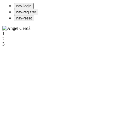
nav-login
nav-register
nav-reset
1
2
3