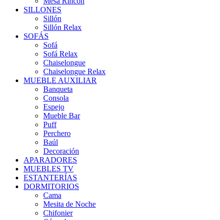
Mesa Rincón
SILLONES
Sillón
Sillón Relax
SOFÁS
Sofá
Sofá Relax
Chaiselongue
Chaiselongue Relax
MUEBLE AUXILIAR
Banqueta
Consola
Espejo
Mueble Bar
Puff
Perchero
Baúl
Decoración
APARADORES
MUEBLES TV
ESTANTERÍAS
DORMITORIOS
Cama
Mesita de Noche
Chifonier