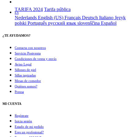
TARIFA 2024
Tarifa pública
ES
Nederlands
English (US)
Français
Deutsch
Italiano
Język
polski
Português
русский язык
slovenščina
Español
¿TE AYUDAMOS?
Contacta con nosotros
Servicio Postventa
Condiciones de venta y envío
Aviso Legal
Sillones de piel
Sillas tapizadas
Mesas de comedor
Quiénes somos?
Prensa
MI CUENTA
Regístrate
Inicia sesión
Estado de mi pedido
Eres un profesional?