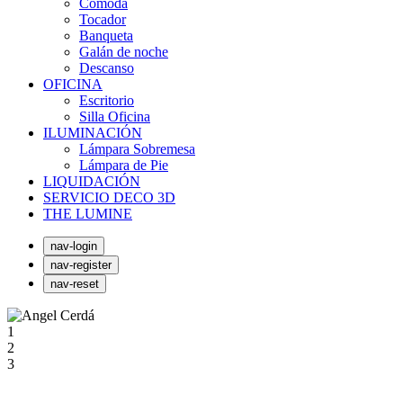
Cómoda
Tocador
Banqueta
Galán de noche
Descanso
OFICINA
Escritorio
Silla Oficina
ILUMINACIÓN
Lámpara Sobremesa
Lámpara de Pie
LIQUIDACIÓN
SERVICIO DECO 3D
THE LUMINE
nav-login
nav-register
nav-reset
1
2
3