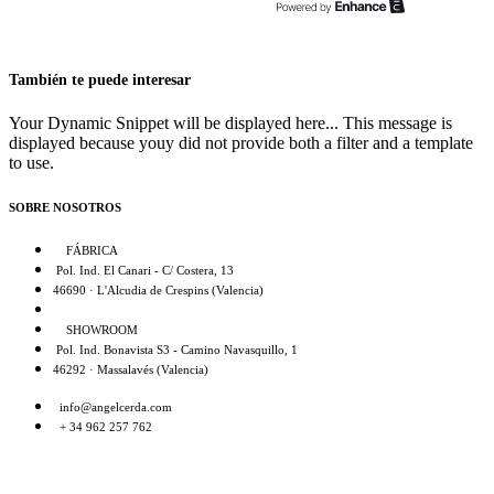
También te puede interesar
Your Dynamic Snippet will be displayed here... This message is
displayed because youy did not provide both a filter and a template
to use.
SOBRE NOSOTROS
FÁBRICA
Pol. Ind. El Canari - C/ Costera, 13
46690 · L'Alcudia de Crespins (Valencia)
SHOWROOM
Pol. Ind. Bonavista S3 - Camino Navasquillo, 1
46292 · Massalavés (Valencia)
info@angelcerda.com
+ 34 962 257 762