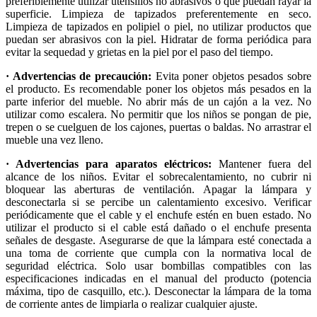
preferiblemente utilizar utensilios no abrasivos o que puedan rayar la
superficie. Limpieza de tapizados preferentemente en seco.
Limpieza de tapizados en polipiel o piel, no utilizar productos que
puedan ser abrasivos con la piel. Hidratar de forma periódica para
evitar la sequedad y grietas en la piel por el paso del tiempo.
· Advertencias de precaución:
Evita poner objetos pesados sobre
el producto. Es recomendable poner los objetos más pesados en la
parte inferior del mueble. No abrir más de un cajón a la vez. No
utilizar como escalera. No permitir que los niños se pongan de pie,
trepen o se cuelguen de los cajones, puertas o baldas. No arrastrar el
mueble una vez lleno.
· Advertencias para aparatos eléctricos:
Mantener fuera del
alcance de los niños. Evitar el sobrecalentamiento, no cubrir ni
bloquear las aberturas de ventilación. Apagar la lámpara y
desconectarla si se percibe un calentamiento excesivo. Verificar
periódicamente que el cable y el enchufe estén en buen estado. No
utilizar el producto si el cable está dañado o el enchufe presenta
señales de desgaste. Asegurarse de que la lámpara esté conectada a
una toma de corriente que cumpla con la normativa local de
seguridad eléctrica. Solo usar bombillas compatibles con las
especificaciones indicadas en el manual del producto (potencia
máxima, tipo de casquillo, etc.). Desconectar la lámpara de la toma
de corriente antes de limpiarla o realizar cualquier ajuste.