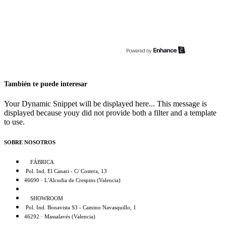
También te puede interesar
Your Dynamic Snippet will be displayed here... This message is
displayed because youy did not provide both a filter and a template
to use.
SOBRE NOSOTROS
FÁBRICA
Pol. Ind. El Canari - C/ Costera, 13
46690 · L'Alcudia de Crespins (Valencia)
SHOWROOM
Pol. Ind. Bonavista S3 - Camino Navasquillo, 1
46292 · Massalavés (Valencia)