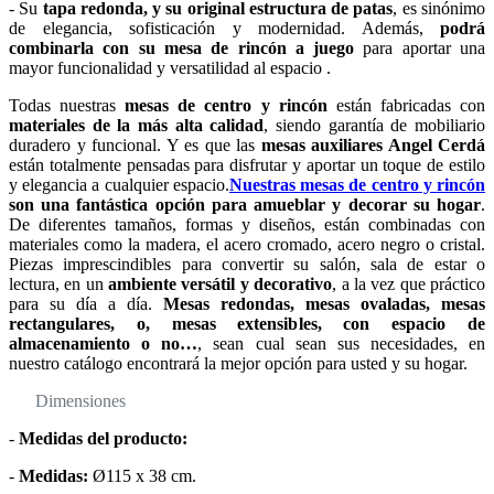
- Su
tapa redonda, y su original estructura de patas
, es sinónimo
de elegancia, sofisticación y modernidad. Además,
podrá
combinarla con su mesa de rincón a juego
para aportar una
mayor funcionalidad y versatilidad al espacio .
Todas nuestras
mesas de centro y rincón
están fabricadas con
materiales de la más alta calidad
, siendo garantía de mobiliario
duradero y funcional. Y es que las
mesas auxiliares Angel Cerdá
están totalmente pensadas para disfrutar y aportar un toque de estilo
y elegancia a cualquier espacio.
Nuestras mesas de centro y rincón
son una fantástica opción para amueblar y decorar su hogar
.
De diferentes tamaños, formas y diseños, están combinadas con
materiales como la madera, el acero cromado, acero negro o cristal.
Piezas imprescindibles para convertir su salón, sala de estar o
lectura, en un
ambiente versátil y decorativo
, a la vez que práctico
para su día a día.
Mesas redondas, mesas ovaladas, mesas
rectangulares, o, mesas extensibles, con espacio de
almacenamiento o no…
, sean cual sean sus necesidades, en
nuestro catálogo encontrará la mejor opción para usted y su hogar.
Dimensiones
-
Medidas del producto:
-
Medidas:
Ø115 x 38 cm.