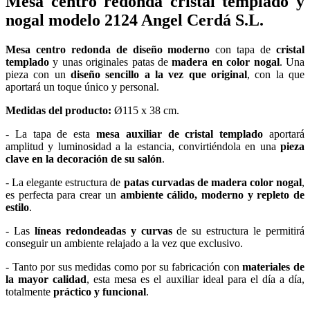
Mesa centro redonda cristal templado y
nogal modelo 2124 Angel Cerdá S.L.
Mesa centro redonda de diseño moderno
con tapa de
cristal
templado
y unas originales patas de
madera en color nogal
. Una
pieza con un
diseño sencillo a la vez que original
, con la que
aportará un toque único y personal.
Medidas del producto:
Ø115 x 38 cm.
- La tapa de esta
mesa auxiliar de cristal templado
aportará
amplitud y luminosidad a la estancia, convirtiéndola en una
pieza
clave en la decoración de su salón
.
- La elegante estructura de
patas curvadas de madera color nogal
,
es perfecta para crear un
ambiente cálido, moderno y repleto de
estilo
.
- Las
líneas redondeadas y curvas
de su estructura le permitirá
conseguir un ambiente relajado a la vez que exclusivo.
- Tanto por sus medidas como por su fabricación con
materiales de
la mayor calidad
, esta mesa es el auxiliar ideal para el día a día,
totalmente
práctico y funcional
.