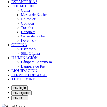
ESTANTERÍAS
DORMITORIOS
Cama
Mesita de Noche
Chifonier
Cómoda
Tocador
Banqueta
Galán de noche
Descanso
OFICINA
Escritorio
Silla Oficina
ILUMINACIÓN
Lámpara Sobremesa
Lámpara de Pie
LIQUIDACIÓN
SERVICIO DECO 3D
THE LUMINE
nav-login
nav-register
nav-reset