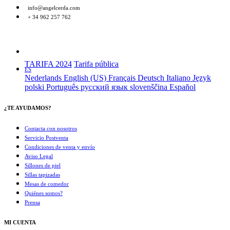
info@angelcerda.com
+ 34 962 257 762
TARIFA 2024
Tarifa pública
ES
Nederlands
English (US)
Français
Deutsch
Italiano
Język
polski
Português
русский язык
slovenščina
Español
¿TE AYUDAMOS?
Contacta con nosotros
Servicio Postventa
Condiciones de venta y envío
Aviso Legal
Sillones de piel
Sillas tapizadas
Mesas de comedor
Quiénes somos?
Prensa
MI CUENTA