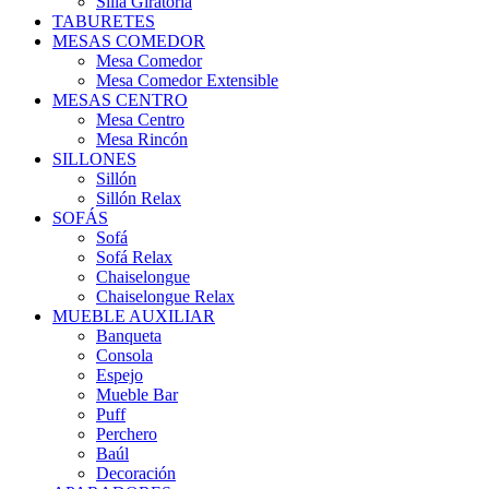
Silla Giratoria
TABURETES
MESAS COMEDOR
Mesa Comedor
Mesa Comedor Extensible
MESAS CENTRO
Mesa Centro
Mesa Rincón
SILLONES
Sillón
Sillón Relax
SOFÁS
Sofá
Sofá Relax
Chaiselongue
Chaiselongue Relax
MUEBLE AUXILIAR
Banqueta
Consola
Espejo
Mueble Bar
Puff
Perchero
Baúl
Decoración