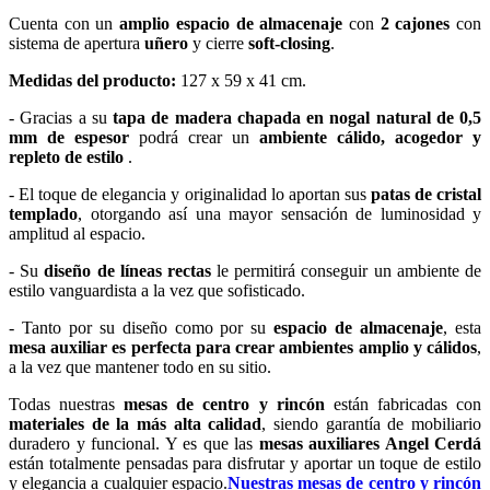
Cuenta con un
amplio espacio de almacenaje
con
2 cajones
con
sistema de apertura
uñero
y cierre
soft-closing
.
Medidas del producto:
127 x 59 x 41 cm.
- Gracias a su
tapa de madera chapada en nogal natural de 0,5
mm de espesor
podrá crear un
ambiente cálido, acogedor y
repleto de estilo
.
- El toque de elegancia y originalidad lo aportan sus
patas de cristal
templado
, otorgando así una mayor sensación de luminosidad y
amplitud al espacio.
- Su
diseño de líneas rectas
le permitirá conseguir un ambiente de
estilo vanguardista a la vez que sofisticado.
- Tanto por su diseño como por su
espacio de almacenaje
, esta
mesa auxiliar es perfecta para crear ambientes amplio y cálidos
,
a la vez que mantener todo en su sitio.
Todas nuestras
mesas de centro y rincón
están fabricadas con
materiales de la más alta calidad
, siendo garantía de mobiliario
duradero y funcional. Y es que las
mesas auxiliares Angel Cerdá
están totalmente pensadas para disfrutar y aportar un toque de estilo
y elegancia a cualquier espacio.
Nuestras mesas de centro y rincón