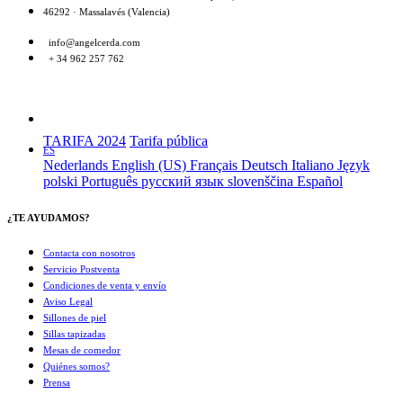
46292 · Massalavés (Valencia)
info@angelcerda.com
+ 34 962 257 762
TARIFA 2024
Tarifa pública
ES
Nederlands
English (US)
Français
Deutsch
Italiano
Język
polski
Português
русский язык
slovenščina
Español
¿TE AYUDAMOS?
Contacta con nosotros
Servicio Postventa
Condiciones de venta y envío
Aviso Legal
Sillones de piel
Sillas tapizadas
Mesas de comedor
Quiénes somos?
Prensa