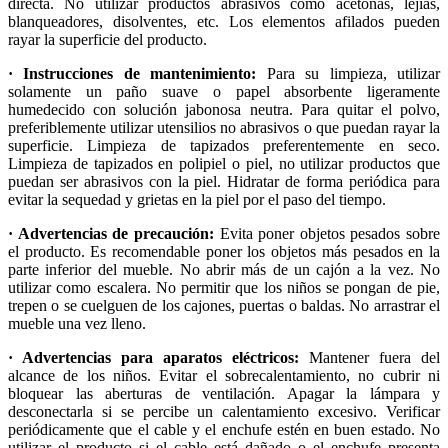
directa. No utilizar productos abrasivos como acetonas, lejías,
blanqueadores, disolventes, etc. Los elementos afilados pueden
rayar la superficie del producto.
· Instrucciones de mantenimiento:
Para su limpieza, utilizar
solamente un paño suave o papel absorbente ligeramente
humedecido con solución jabonosa neutra. Para quitar el polvo,
preferiblemente utilizar utensilios no abrasivos o que puedan rayar la
superficie. Limpieza de tapizados preferentemente en seco.
Limpieza de tapizados en polipiel o piel, no utilizar productos que
puedan ser abrasivos con la piel. Hidratar de forma periódica para
evitar la sequedad y grietas en la piel por el paso del tiempo.
· Advertencias de precaución:
Evita poner objetos pesados sobre
el producto. Es recomendable poner los objetos más pesados en la
parte inferior del mueble. No abrir más de un cajón a la vez. No
utilizar como escalera. No permitir que los niños se pongan de pie,
trepen o se cuelguen de los cajones, puertas o baldas. No arrastrar el
mueble una vez lleno.
· Advertencias para aparatos eléctricos:
Mantener fuera del
alcance de los niños. Evitar el sobrecalentamiento, no cubrir ni
bloquear las aberturas de ventilación. Apagar la lámpara y
desconectarla si se percibe un calentamiento excesivo. Verificar
periódicamente que el cable y el enchufe estén en buen estado. No
utilizar el producto si el cable está dañado o el enchufe presenta