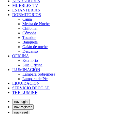
APARADORES
MUEBLES TV
ESTANTERÍAS
DORMITORIOS
Cama
Mesita de Noche
Chifonier
Cómoda
Tocador
Banqueta
Galán de noche
Descanso
OFICINA
Escritorio
Silla Oficina
ILUMINACIÓN
Lámpara Sobremesa
Lámpara de Pie
LIQUIDACIÓN
SERVICIO DECO 3D
THE LUMINE
nav-login
nav-register
nav-reset