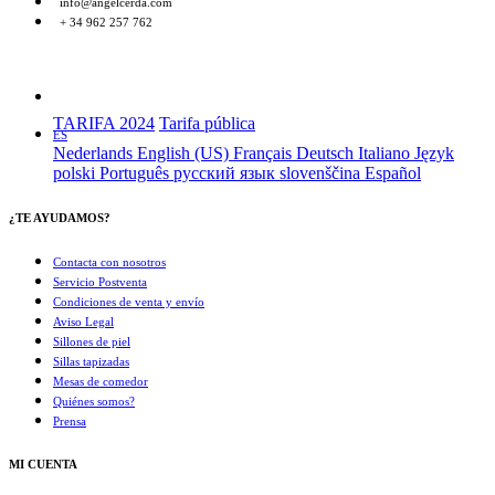
info@angelcerda.com
+ 34 962 257 762
TARIFA 2024
Tarifa pública
ES
Nederlands
English (US)
Français
Deutsch
Italiano
Język
polski
Português
русский язык
slovenščina
Español
¿TE AYUDAMOS?
Contacta con nosotros
Servicio Postventa
Condiciones de venta y envío
Aviso Legal
Sillones de piel
Sillas tapizadas
Mesas de comedor
Quiénes somos?
Prensa
MI CUENTA