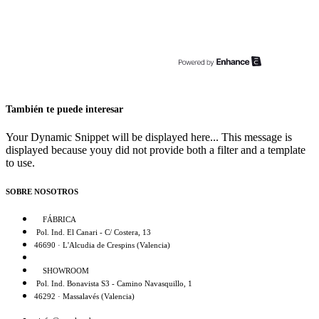
También te puede interesar
Your Dynamic Snippet will be displayed here... This message is
displayed because youy did not provide both a filter and a template
to use.
SOBRE NOSOTROS
FÁBRICA
Pol. Ind. El Canari - C/ Costera, 13
46690 · L'Alcudia de Crespins (Valencia)
SHOWROOM
Pol. Ind. Bonavista S3 - Camino Navasquillo, 1
46292 · Massalavés (Valencia)