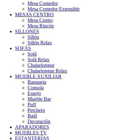
Mesa Comedor
Mesa Comedor Extensible
MESAS CENTRO
Mesa Centro
Mesa Rincón
SILLONES
Sillón
Sillón Relax
SOFÁS
Sofá
Sofá Relax
Chaiselongue
Chaiselongue Relax
MUEBLE AUXILIAR
Banqueta
Consola
Espejo
Mueble Bar
Puff
Perchero
Baúl
Decoración
APARADORES
MUEBLES TV
ESTANTERÍAS