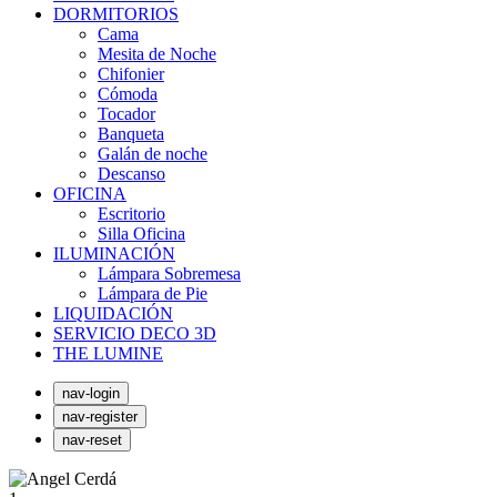
DORMITORIOS
Cama
Mesita de Noche
Chifonier
Cómoda
Tocador
Banqueta
Galán de noche
Descanso
OFICINA
Escritorio
Silla Oficina
ILUMINACIÓN
Lámpara Sobremesa
Lámpara de Pie
LIQUIDACIÓN
SERVICIO DECO 3D
THE LUMINE
nav-login
nav-register
nav-reset