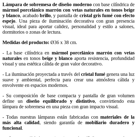
Lámpara de sobremesa de diseño moderno
con base cilíndrica de
mármol porcelánico marrón con vetas naturales en tonos beige
y blanco
, acabado
brillo
, y pantalla de
cristal gris fumé con efecto
espejo
. Una pieza de iluminación decorativa con gran presencia
visual, ideal para aportar calidez, personalidad y estilo a salones,
dormitorios o zonas de lectura.
Medidas del producto:
Ø36 x 38 cm.
- La base cilíndrica en
mármol porcelánico marrón con vetas
naturales
en tonos
beige y blanco
aporta resistencia, profundidad
visual y una estética cálida de gran valor decorativo.
- La iluminación proyectada a través del
cristal fumé
genera una luz
suave y ambiental, perfecta para crear una atmósfera cálida y
envolvente en espacios modernos.
- Su composición de base compacta y pantalla de gran volumen
define un
diseño equilibrado y distintivo
, convirtiendo esta
lámpara de sobremesa en una pieza con gran impacto visual.
- Todas nuestras lámparas están fabricadas con
materiales de la
más alta calidad
, siendo garantía de
mobiliario duradero y
funcional
.