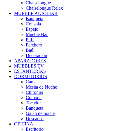
Chaiselongue
Chaiselongue Relax
MUEBLE AUXILIAR
Banqueta
Consola
Espejo
Mueble Bar
Puff
Perchero
Baúl
Decoración
APARADORES
MUEBLES TV
ESTANTERÍAS
DORMITORIOS
Cama
Mesita de Noche
Chifonier
Cómoda
Tocador
Banqueta
Galán de noche
Descanso
OFICINA
Escritorio