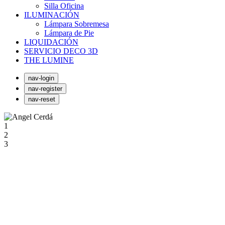
Silla Oficina
ILUMINACIÓN
Lámpara Sobremesa
Lámpara de Pie
LIQUIDACIÓN
SERVICIO DECO 3D
THE LUMINE
nav-login
nav-register
nav-reset
1
2
3