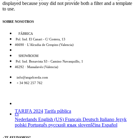
displayed because youy did not provide both a filter and a template
to use.
SOBRE NOSOTROS
FÁBRICA
Pol. Ind. El Canari - C/ Costera, 13
46690 · L'Alcudia de Crespins (Valencia)
SHOWROOM
Pol. Ind. Bonavista S3 - Camino Navasquillo, 1
46292 · Massalavés (Valencia)
info@angelcerda.com
+ 34 962 257 762
TARIFA 2024
Tarifa pública
ES
Nederlands
English (US)
Français
Deutsch
Italiano
Język
polski
Português
русский язык
slovenščina
Español
¿TE AYUDAMOS?