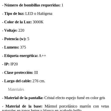
-
Número de bombillas requeridas:
1
-
Tipo de luz:
LED o Halógena
-
Color de la Luz:
3000K
-
Voltaje:
220
-
Potencia (w):
5
-
Lumens:
375
-
Etiqueta energética:
A++
-
IP:
IP20
-
Clase protección:
III
-
Largo del cable:
276 cm.
Materiales
-
Material de la pantalla:
Cristal efecto espejo fumé en color gris
-
Material de la base:
Mármol porcelánico marrón con vetas
naturales en tonos beige y blanco en acabado brillo