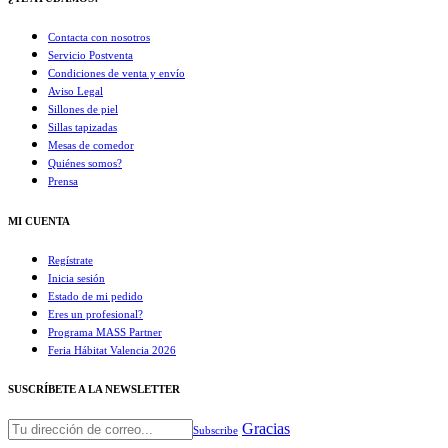
Contacta con nosotros
Servicio Postventa
Condiciones de venta y envío
Aviso Legal
Sillones de piel
Sillas tapizadas
Mesas de comedor
Quiénes somos?
Prensa
MI CUENTA
Regístrate
Inicia sesión
Estado de mi pedido
Eres un profesional?
Programa MASS Partner
Feria Hábitat Valencia 2026​
SUSCRÍBETE A LA NEWSLETTER
Gracias
Subscribe