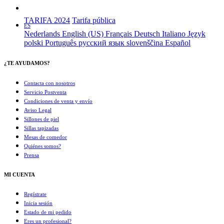
TARIFA 2024
Tarifa pública
ES
Nederlands
English (US)
Français
Deutsch
Italiano
Język
polski
Português
русский язык
slovenščina
Español
¿TE AYUDAMOS?
Contacta con nosotros
Servicio Postventa
Condiciones de venta y envío
Aviso Legal
Sillones de piel
Sillas tapizadas
Mesas de comedor
Quiénes somos?
Prensa
MI CUENTA
Regístrate
Inicia sesión
Estado de mi pedido
Eres un profesional?