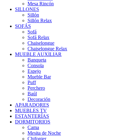
Mesa Rincón
SILLONES
Sillón
Sillón Relax
SOFÁS
Sofá
Sofá Relax
Chaiselongue
Chaiselongue Relax
MUEBLE AUXILIAR
Banqueta
Consola
Espejo
Mueble Bar
Puff
Perchero
Baúl
Decoración
APARADORES
MUEBLES TV
ESTANTERÍAS
DORMITORIOS
Cama
Mesita de Noche
Chifonier