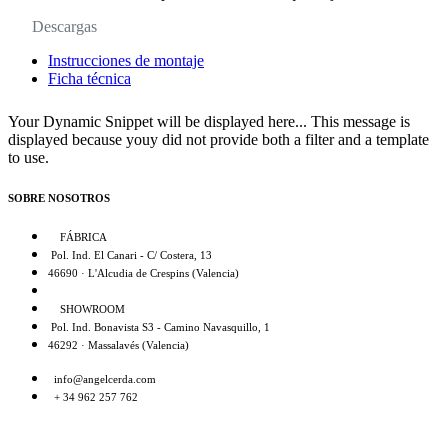
Descargas
Instrucciones de montaje
Ficha técnica
Your Dynamic Snippet will be displayed here... This message is
displayed because youy did not provide both a filter and a template
to use.
SOBRE NOSOTROS
FÁBRICA
Pol. Ind. El Canari - C/ Costera, 13
46690 · L'Alcudia de Crespins (Valencia)
SHOWROOM
Pol. Ind. Bonavista S3 - Camino Navasquillo, 1
46292 · Massalavés (Valencia)
info@angelcerda.com
+ 34 962 257 762