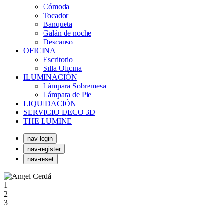
Cómoda
Tocador
Banqueta
Galán de noche
Descanso
OFICINA
Escritorio
Silla Oficina
ILUMINACIÓN
Lámpara Sobremesa
Lámpara de Pie
LIQUIDACIÓN
SERVICIO DECO 3D
THE LUMINE
nav-login
nav-register
nav-reset
1
2
3