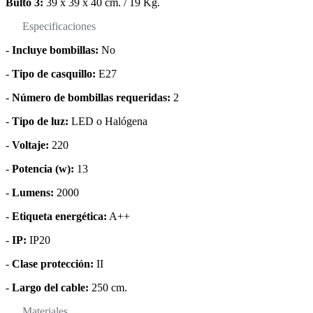
Bulto 3:
39 x 39 x 40 cm. / 19 Kg.
Especificaciones
-
Incluye bombillas:
No
-
Tipo de casquillo:
E27
-
Número de bombillas requeridas:
2
-
Tipo de luz:
LED o Halógena
-
Voltaje:
220
-
Potencia (w):
13
-
Lumens:
2000
-
Etiqueta energética:
A++
-
IP:
IP20
-
Clase protección:
II
-
Largo del cable:
250 cm.
Materiales