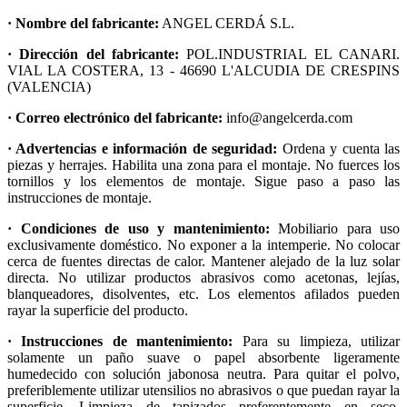
· Nombre del fabricante:
ANGEL CERDÁ S.L.
· Dirección del fabricante:
POL.INDUSTRIAL EL CANARI.
VIAL LA COSTERA, 13 - 46690 L'ALCUDIA DE CRESPINS
(VALENCIA)
· Correo electrónico del fabricante:
info@angelcerda.com
· Advertencias e información de seguridad:
Ordena y cuenta las
piezas y herrajes. Habilita una zona para el montaje. No fuerces los
tornillos y los elementos de montaje. Sigue paso a paso las
instrucciones de montaje.
· Condiciones de uso y mantenimiento:
Mobiliario para uso
exclusivamente doméstico. No exponer a la intemperie. No colocar
cerca de fuentes directas de calor. Mantener alejado de la luz solar
directa. No utilizar productos abrasivos como acetonas, lejías,
blanqueadores, disolventes, etc. Los elementos afilados pueden
rayar la superficie del producto.
· Instrucciones de mantenimiento:
Para su limpieza, utilizar
solamente un paño suave o papel absorbente ligeramente
humedecido con solución jabonosa neutra. Para quitar el polvo,
preferiblemente utilizar utensilios no abrasivos o que puedan rayar la
superficie. Limpieza de tapizados preferentemente en seco.