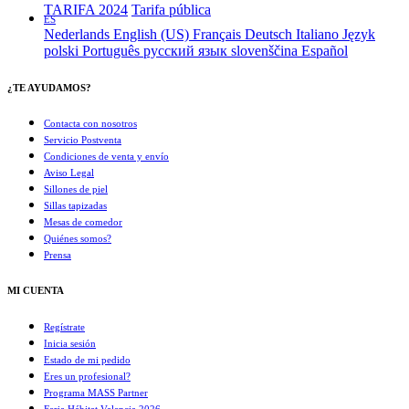
TARIFA 2024
Tarifa pública
ES
Nederlands
English (US)
Français
Deutsch
Italiano
Język
polski
Português
русский язык
slovenščina
Español
¿TE AYUDAMOS?
Contacta con nosotros
Servicio Postventa
Condiciones de venta y envío
Aviso Legal
Sillones de piel
Sillas tapizadas
Mesas de comedor
Quiénes somos?
Prensa
MI CUENTA
Regístrate
Inicia sesión
Estado de mi pedido
Eres un profesional?
Programa MASS Partner
Feria Hábitat Valencia 2026​