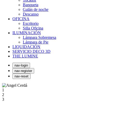
Tocador
Banqueta
Galán de noche
Descanso
OFICINA
Escritorio
Silla Oficina
ILUMINACIÓN
Lámpara Sobremesa
Lámpara de Pie
LIQUIDACIÓN
SERVICIO DECO 3D
THE LUMINE
nav-login
nav-register
nav-reset
1
2
3