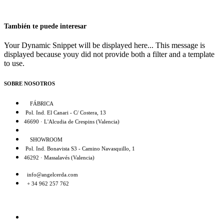
También te puede interesar
Your Dynamic Snippet will be displayed here... This message is
displayed because youy did not provide both a filter and a template
to use.
SOBRE NOSOTROS
FÁBRICA
Pol. Ind. El Canari - C/ Costera, 13
46690 · L'Alcudia de Crespins (Valencia)
SHOWROOM
Pol. Ind. Bonavista S3 - Camino Navasquillo, 1
46292 · Massalavés (Valencia)
info@angelcerda.com
+ 34 962 257 762