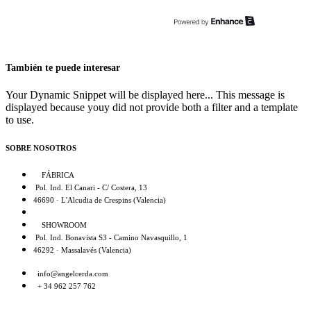
También te puede interesar
Your Dynamic Snippet will be displayed here... This message is
displayed because youy did not provide both a filter and a template
to use.
SOBRE NOSOTROS
FÁBRICA
Pol. Ind. El Canari - C/ Costera, 13
46690 · L'Alcudia de Crespins (Valencia)
SHOWROOM
Pol. Ind. Bonavista S3 - Camino Navasquillo, 1
46292 · Massalavés (Valencia)
info@angelcerda.com
+ 34 962 257 762