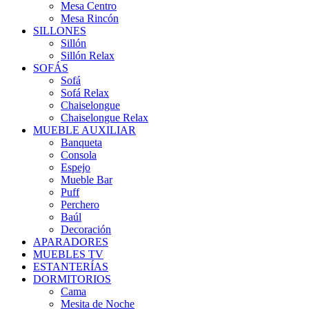
Mesa Centro
Mesa Rincón
SILLONES
Sillón
Sillón Relax
SOFÁS
Sofá
Sofá Relax
Chaiselongue
Chaiselongue Relax
MUEBLE AUXILIAR
Banqueta
Consola
Espejo
Mueble Bar
Puff
Perchero
Baúl
Decoración
APARADORES
MUEBLES TV
ESTANTERÍAS
DORMITORIOS
Cama
Mesita de Noche