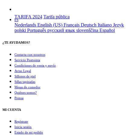
TARIFA 2024
Tarifa pública
ES
Nederlands
English (US)
Français
Deutsch
Italiano
Język
polski
Português
русский язык
slovenščina
Español
¿TE AYUDAMOS?
Contacta con nosotros
Servicio Postventa
Condiciones de venta y envío
Aviso Legal
Sillones de piel
Sillas tapizadas
Mesas de comedor
Quiénes somos?
Prensa
MI CUENTA
Regístrate
Inicia sesión
Estado de mi pedido