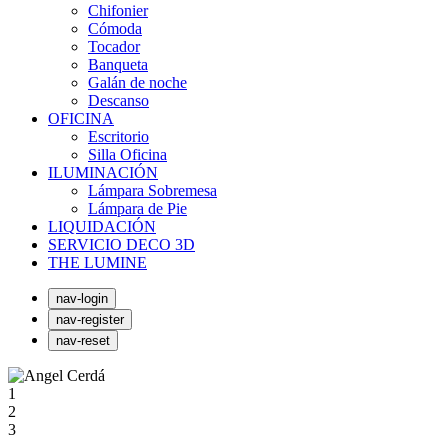
Chifonier
Cómoda
Tocador
Banqueta
Galán de noche
Descanso
OFICINA
Escritorio
Silla Oficina
ILUMINACIÓN
Lámpara Sobremesa
Lámpara de Pie
LIQUIDACIÓN
SERVICIO DECO 3D
THE LUMINE
nav-login
nav-register
nav-reset
1
2
3