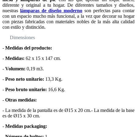
diferente y original a tu hogar. De diferentes tamaños y diseños,
nuestras
lámparas de diseño moderno
son perfectas para contar
con un espacio mucho más funcional, a la vez que decorar su hogar
con piezas fabricadas con materiales nobles de la más alta calidad
con estilo y distinción.
Dimensiones
-
Medidas del producto:
-
Medidas:
62 x 15 x 147 cm.
-
Volumen:
0,19 m3.
-
Peso neto unitario:
13,3 Kg.
-
Peso bruto unitario:
16,6 Kg.
-
Otras medidas:
- La medida de la pantalla es de Ø15 x 20 cm.- La medida de la base
es de Ø15 x 30 cm.
-
Medidas packaging:
-
Número de bultos:
1