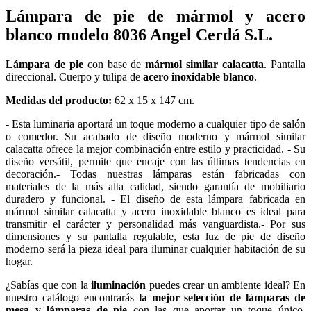
Lámpara de pie de mármol y acero
blanco modelo 8036 Angel Cerdá S.L.
Lámpara de pie
con base de
mármol similar calacatta
. Pantalla
direccional. Cuerpo y tulipa de
acero inoxidable blanco
.
Medidas del producto:
62 x 15 x 147 cm.
- Esta luminaria aportará un toque moderno a cualquier tipo de salón
o comedor. Su acabado de diseño moderno y mármol similar
calacatta ofrece la mejor combinación entre estilo y practicidad. - Su
diseño versátil, permite que encaje con las últimas tendencias en
decoración.- Todas nuestras lámparas están fabricadas con
materiales de la más alta calidad, siendo garantía de mobiliario
duradero y funcional. - El diseño de esta lámpara fabricada en
mármol similar calacatta y acero inoxidable blanco es ideal para
transmitir el carácter y personalidad más vanguardista.- Por sus
dimensiones y su pantalla regulable, esta luz de pie de diseño
moderno será la pieza ideal para iluminar cualquier habitación de su
hogar.
¿Sabías que con la
iluminación
puedes crear un ambiente ideal? En
nuestro catálogo encontrarás
la mejor selección de lámparas de
mesa y lámparas de pie
con las que aportar un toque único,