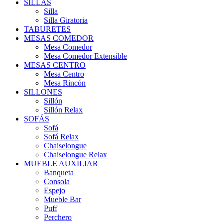
SILLAS
Silla
Silla Giratoria
TABURETES
MESAS COMEDOR
Mesa Comedor
Mesa Comedor Extensible
MESAS CENTRO
Mesa Centro
Mesa Rincón
SILLONES
Sillón
Sillón Relax
SOFÁS
Sofá
Sofá Relax
Chaiselongue
Chaiselongue Relax
MUEBLE AUXILIAR
Banqueta
Consola
Espejo
Mueble Bar
Puff
Perchero