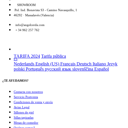
SHOWROOM
Pol. Ind. Bonavista S3 - Camino Navasquillo, 1
46292 · Massalavés (Valencia)
info@angelcerda.com
+ 34 962 257 762
TARIFA 2024
Tarifa pública
ES
Nederlands
English (US)
Français
Deutsch
Italiano
Język
polski
Português
русский язык
slovenščina
Español
¿TE AYUDAMOS?
Contacta con nosotros
Servicio Postventa
Condiciones de venta y envío
Aviso Legal
Sillones de piel
Sillas tapizadas
Mesas de comedor
Quiénes somos?