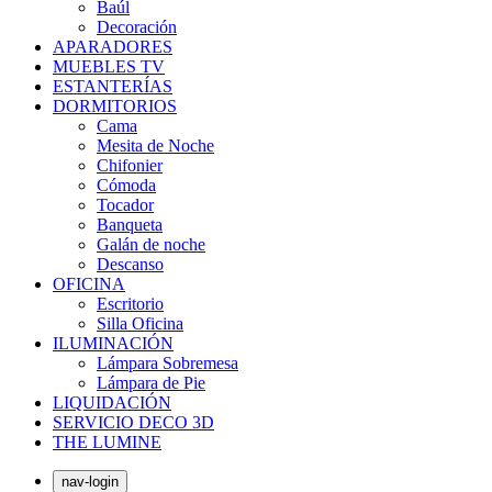
Baúl
Decoración
APARADORES
MUEBLES TV
ESTANTERÍAS
DORMITORIOS
Cama
Mesita de Noche
Chifonier
Cómoda
Tocador
Banqueta
Galán de noche
Descanso
OFICINA
Escritorio
Silla Oficina
ILUMINACIÓN
Lámpara Sobremesa
Lámpara de Pie
LIQUIDACIÓN
SERVICIO DECO 3D
THE LUMINE
nav-login