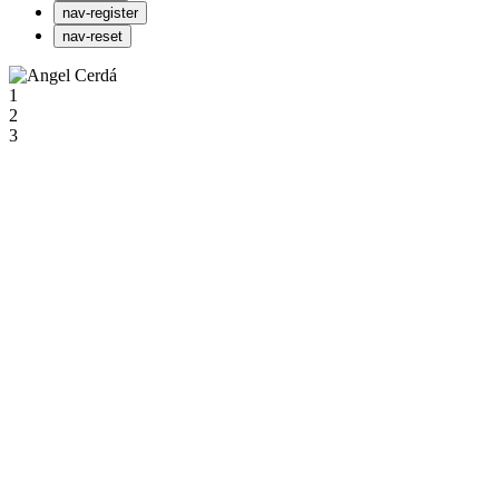
nav-register
nav-reset
1
2
3