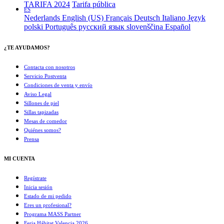
TARIFA 2024
Tarifa pública
ES
Nederlands
English (US)
Français
Deutsch
Italiano
Język
polski
Português
русский язык
slovenščina
Español
¿TE AYUDAMOS?
Contacta con nosotros
Servicio Postventa
Condiciones de venta y envío
Aviso Legal
Sillones de piel
Sillas tapizadas
Mesas de comedor
Quiénes somos?
Prensa
MI CUENTA
Regístrate
Inicia sesión
Estado de mi pedido
Eres un profesional?
Programa MASS Partner
Feria Hábitat Valencia 2026​