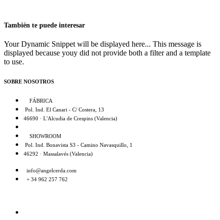
También te puede interesar
Your Dynamic Snippet will be displayed here... This message is
displayed because youy did not provide both a filter and a template
to use.
SOBRE NOSOTROS
FÁBRICA
Pol. Ind. El Canari - C/ Costera, 13
46690 · L'Alcudia de Crespins (Valencia)
SHOWROOM
Pol. Ind. Bonavista S3 - Camino Navasquillo, 1
46292 · Massalavés (Valencia)
info@angelcerda.com
+ 34 962 257 762