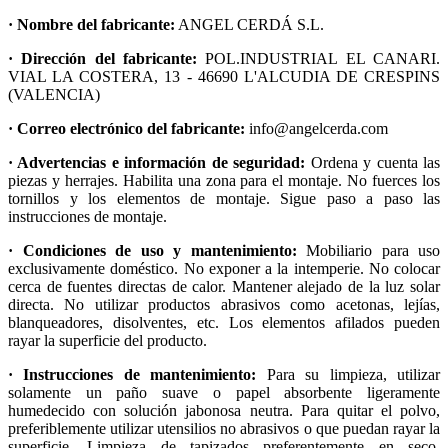
· Nombre del fabricante:
ANGEL CERDÁ S.L.
· Dirección del fabricante:
POL.INDUSTRIAL EL CANARI.
VIAL LA COSTERA, 13 - 46690 L'ALCUDIA DE CRESPINS
(VALENCIA)
· Correo electrónico del fabricante:
info@angelcerda.com
· Advertencias e información de seguridad:
Ordena y cuenta las
piezas y herrajes. Habilita una zona para el montaje. No fuerces los
tornillos y los elementos de montaje. Sigue paso a paso las
instrucciones de montaje.
· Condiciones de uso y mantenimiento:
Mobiliario para uso
exclusivamente doméstico. No exponer a la intemperie. No colocar
cerca de fuentes directas de calor. Mantener alejado de la luz solar
directa. No utilizar productos abrasivos como acetonas, lejías,
blanqueadores, disolventes, etc. Los elementos afilados pueden
rayar la superficie del producto.
· Instrucciones de mantenimiento:
Para su limpieza, utilizar
solamente un paño suave o papel absorbente ligeramente
humedecido con solución jabonosa neutra. Para quitar el polvo,
preferiblemente utilizar utensilios no abrasivos o que puedan rayar la
superficie. Limpieza de tapizados preferentemente en seco.