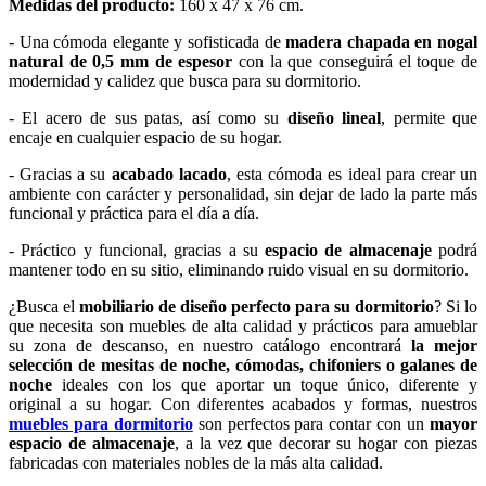
Medidas del producto:
160 x 47 x 76 cm.
- Una cómoda elegante y sofisticada de
madera chapada en nogal
natural de 0,5 mm de espesor
con la que conseguirá el toque de
modernidad y calidez que busca para su dormitorio.
- El acero de sus patas, así como su
diseño lineal
, permite que
encaje en cualquier espacio de su hogar.
- Gracias a su
acabado lacado
, esta cómoda es ideal para crear un
ambiente con carácter y personalidad, sin dejar de lado la parte más
funcional y práctica para el día a día.
- Práctico y funcional, gracias a su
espacio de almacenaje
podrá
mantener todo en su sitio, eliminando ruido visual en su dormitorio.
¿Busca el
mobiliario de diseño perfecto para su dormitorio
? Si lo
que necesita son muebles de alta calidad y prácticos para amueblar
su zona de descanso, en nuestro catálogo encontrará
la mejor
selección de mesitas de noche, cómodas, chifoniers o galanes de
noche
ideales con los que aportar un toque único, diferente y
original a su hogar. Con diferentes acabados y formas, nuestros
muebles para dormitorio
son perfectos para contar con un
mayor
espacio de almacenaje
, a la vez que decorar su hogar con piezas
fabricadas con materiales nobles de la más alta calidad.