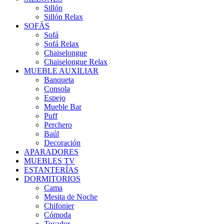
Sillón
Sillón Relax
SOFÁS
Sofá
Sofá Relax
Chaiselongue
Chaiselongue Relax
MUEBLE AUXILIAR
Banqueta
Consola
Espejo
Mueble Bar
Puff
Perchero
Baúl
Decoración
APARADORES
MUEBLES TV
ESTANTERÍAS
DORMITORIOS
Cama
Mesita de Noche
Chifonier
Cómoda
Tocador