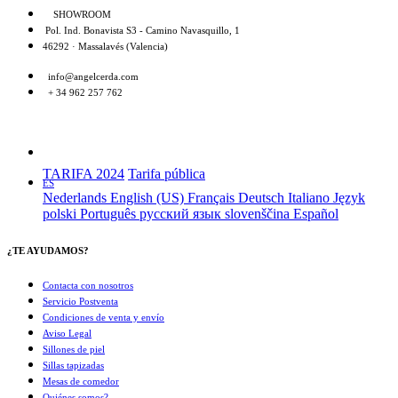
SHOWROOM
Pol. Ind. Bonavista S3 - Camino Navasquillo, 1
46292 · Massalavés (Valencia)
info@angelcerda.com
+ 34 962 257 762
TARIFA 2024
Tarifa pública
ES
Nederlands
English (US)
Français
Deutsch
Italiano
Język
polski
Português
русский язык
slovenščina
Español
¿TE AYUDAMOS?
Contacta con nosotros
Servicio Postventa
Condiciones de venta y envío
Aviso Legal
Sillones de piel
Sillas tapizadas
Mesas de comedor
Quiénes somos?