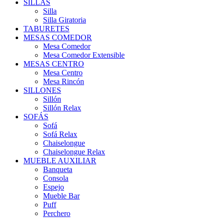
SILLAS
Silla
Silla Giratoria
TABURETES
MESAS COMEDOR
Mesa Comedor
Mesa Comedor Extensible
MESAS CENTRO
Mesa Centro
Mesa Rincón
SILLONES
Sillón
Sillón Relax
SOFÁS
Sofá
Sofá Relax
Chaiselongue
Chaiselongue Relax
MUEBLE AUXILIAR
Banqueta
Consola
Espejo
Mueble Bar
Puff
Perchero