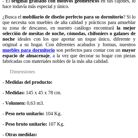
- El
original grabado con motivos geométricos
en sus cajones, lo
hace todavía más especial y único.
¿Busca el
mobiliario de diseño perfecto para su dormitorio
? Si lo
que necesita son muebles de alta calidad y prácticos para amueblar
su zona de descanso, en nuestro catálogo encontrará
la mejor
selección de mesitas de noche, cómodas, chifoniers o galanes de
noche
ideales con los que aportar un toque único, diferente y
original a su hogar. Con diferentes acabados y formas, nuestros
muebles para dormitorio
son perfectos para contar con un
mayor
espacio de almacenaje
, a la vez que decorar su hogar con piezas
fabricadas con materiales nobles de la más alta calidad.
Dimensiones
-
Medidas del producto:
-
Medidas:
145 x 45 x 78 cm.
-
Volumen:
0,63 m3.
-
Peso neto unitario:
104 Kg.
-
Peso bruto unitario:
107 Kg.
-
Otras medidas: