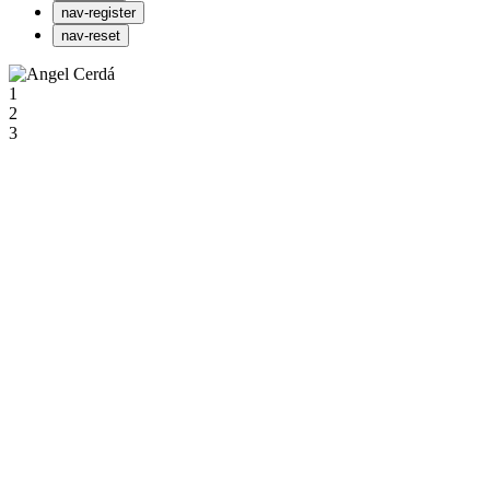
nav-register
nav-reset
1
2
3