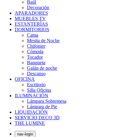
Baúl
Decoración
APARADORES
MUEBLES TV
ESTANTERÍAS
DORMITORIOS
Cama
Mesita de Noche
Chifonier
Cómoda
Tocador
Banqueta
Galán de noche
Descanso
OFICINA
Escritorio
Silla Oficina
ILUMINACIÓN
Lámpara Sobremesa
Lámpara de Pie
LIQUIDACIÓN
SERVICIO DECO 3D
THE LUMINE
nav-login