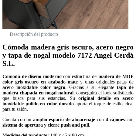
Descripción del producto
Cómoda madera gris oscuro, acero negro
y tapa de nogal modelo 7172 Angel Cerdá
S.L.
Cómoda de diseño moderno
con estructura de
madera de MDF
color gris oscuro en acabado mate
y unas originales patas de
acero inoxidable color negro
. Gracias a su elegante
tapa de
madera chapada en nogal natural
, conseguirá el look sofisticado
que busca para sus estancias. Su
original detalle en acero
inoxidable pulido en color dorado
aporta el toque de estilo ideal
para tu salón.
Cuenta con un
amplio espacio de almacenaje
con
4 cajones
con
sistema de apertura y cierre push and pull
.
Medidas del producto:
140 x 45 x 80 cm.