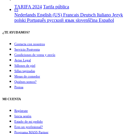
TARIFA 2024
Tarifa pública
ES
Nederlands
English (US)
Français
Deutsch
Italiano
Język
polski
Português
русский язык
slovenščina
Español
¿TE AYUDAMOS?
Contacta con nosotros
Servicio Postventa
Condiciones de venta y envío
Aviso Legal
Sillones de piel
Sillas tapizadas
Mesas de comedor
Quiénes somos?
Prensa
MI CUENTA
Regístrate
Inicia sesión
Estado de mi pedido
Eres un profesional?
Programa MASS Partner