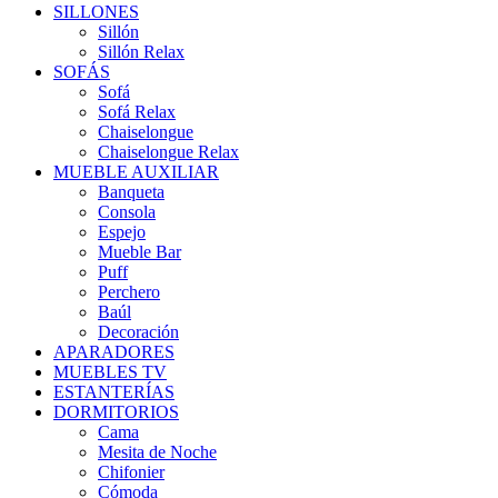
SILLONES
Sillón
Sillón Relax
SOFÁS
Sofá
Sofá Relax
Chaiselongue
Chaiselongue Relax
MUEBLE AUXILIAR
Banqueta
Consola
Espejo
Mueble Bar
Puff
Perchero
Baúl
Decoración
APARADORES
MUEBLES TV
ESTANTERÍAS
DORMITORIOS
Cama
Mesita de Noche
Chifonier
Cómoda