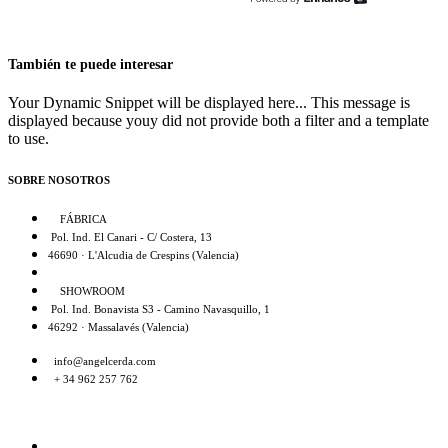
También te puede interesar
Your Dynamic Snippet will be displayed here... This message is
displayed because youy did not provide both a filter and a template
to use.
SOBRE NOSOTROS
FÁBRICA
Pol. Ind. El Canari - C/ Costera, 13
46690 · L'Alcudia de Crespins (Valencia)
SHOWROOM
Pol. Ind. Bonavista S3 - Camino Navasquillo, 1
46292 · Massalavés (Valencia)
info@angelcerda.com
+ 34 962 257 762