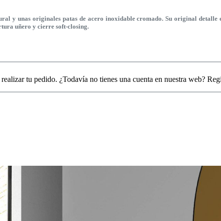
 y unas originales patas de acero inoxidable cromado. Su original detalle e
ura uñero y cierre soft-closing.
 realizar tu pedido. ¿Todavía no tienes una cuenta en nuestra web? Reg