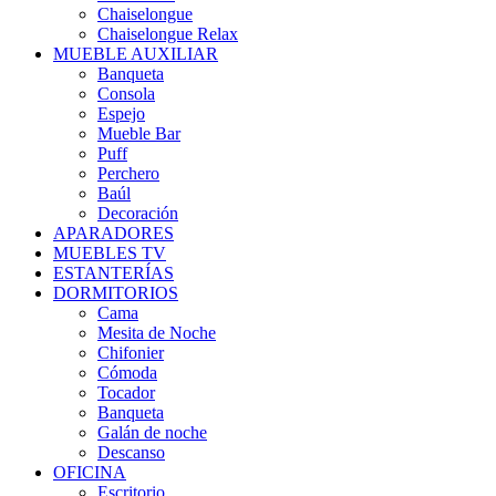
Chaiselongue
Chaiselongue Relax
MUEBLE AUXILIAR
Banqueta
Consola
Espejo
Mueble Bar
Puff
Perchero
Baúl
Decoración
APARADORES
MUEBLES TV
ESTANTERÍAS
DORMITORIOS
Cama
Mesita de Noche
Chifonier
Cómoda
Tocador
Banqueta
Galán de noche
Descanso
OFICINA
Escritorio