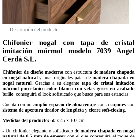
Descripción del producto
Chifonier nogal con tapa de cristal
imitación mármol modelo 7039 Angel
Cerdá S.L.
Chifonier de diseño moderno
con estructura de
madera chapada
en nogal natural
y unas originales patas de
madera chapada en
nogal natural
. Gracias a su elegante
tapa de cristal imitación
mármol porcelánico color blanco con vetas grises en acabado
brillo
, conseguirá el look sofisticado que busca para sus estancias.
Cuenta con un
amplio espacio de almacenaje
con
5 cajones
con
sistema de apertura tirador de lengüeta
y
cierre soft-closing
.
Medidas del producto:
60 x 45 x 107 cm.
- Un chifonier elegante y sofisticado de
madera chapada en nogal
natural de 0,5 mm de espesor
con el que conseguirá el toque de