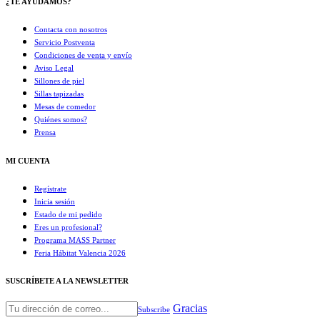
¿TE AYUDAMOS?
Contacta con nosotros
Servicio Postventa
Condiciones de venta y envío
Aviso Legal
Sillones de piel
Sillas tapizadas
Mesas de comedor
Quiénes somos?
Prensa
MI CUENTA
Regístrate
Inicia sesión
Estado de mi pedido
Eres un profesional?
Programa MASS Partner
Feria Hábitat Valencia 2026​
SUSCRÍBETE A LA NEWSLETTER
Gracias
Subscribe