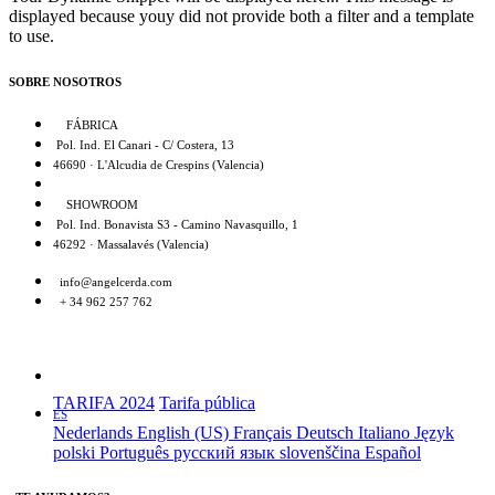
displayed because youy did not provide both a filter and a template
to use.
SOBRE NOSOTROS
FÁBRICA
Pol. Ind. El Canari - C/ Costera, 13
46690 · L'Alcudia de Crespins (Valencia)
SHOWROOM
Pol. Ind. Bonavista S3 - Camino Navasquillo, 1
46292 · Massalavés (Valencia)
info@angelcerda.com
+ 34 962 257 762
TARIFA 2024
Tarifa pública
ES
Nederlands
English (US)
Français
Deutsch
Italiano
Język
polski
Português
русский язык
slovenščina
Español